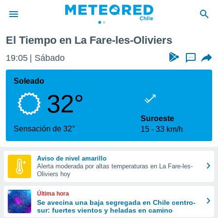
no
La Fare-les-Oliviers
El Tiempo en La Fare-les-Oliviers
privacidad
19:06
Sábado
...
o de
eteored.cl)
borado por
Soleado
es para
32°
ue la
 que se
e calidad.
Suroeste
eder a este
Sensación de 32°
15
33 km/h
ediante las
opciones:
Aviso de nivel amarillo
ookies y
Alerta moderada por altas temperaturas en La Fare-les-
e forma
Oliviers hoy
d digital
Última hora
ada, basada
Se avecina una baja segregada en Chile centro-
sur: fuertes vientos y heladas en camino
mación