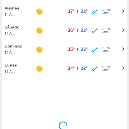
uedes
uestro sitio
Viernes
13
-
39
37°
/
23°
ed.cl. En
km/h
14 Ago
te
 de que
Sábado
talarán
12
-
29
36°
/
23°
km/h
15 Ago
e sean
para
a
Domingo
14
-
35
35°
/
23°
por el sitio
km/h
16 Ago
o se
cookies para
Lunes
12
-
36
34°
/
22°
km/h
17 Ago
nto ni para
licidad o
ado, aunque
sualizar
general no
ada. Puedes
 instalación
y acceder a
io web a
ste abono