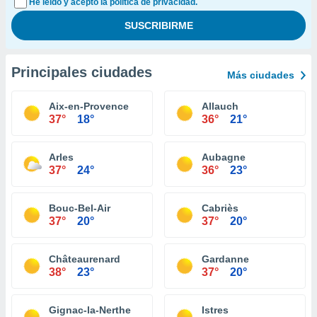
He leído y acepto la política de privacidad.
Principales ciudades
Más ciudades
Aix-en-Provence
Allauch
37°
18°
36°
21°
Arles
Aubagne
37°
24°
36°
23°
Bouc-Bel-Air
Cabriès
37°
20°
37°
20°
Châteaurenard
Gardanne
38°
23°
37°
20°
Gignac-la-Nerthe
Istres