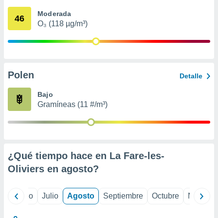
 seleccionar
o.
Moderada
46
O₃ (118 µg/m³)
calización
precisa e
ión mediante
, publicidad
Polen
Detalle
dos,
 publicidad
Bajo
,
Gramíneas (11 #/m³)
ón de
 desarrollo
s.
tros 1199
ios
¿Qué tiempo hace en La Fare-les-
Oliviers en
agosto
?
yo
Junio
Julio
Agosto
Septiembre
Octubre
Noviemb