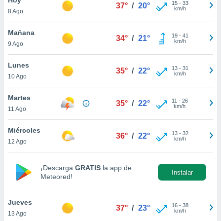
15
-
33
37°
/
20°
km/h
8 Ago
do en
 mismo.
sultar más
Mañana
19
-
41
34°
/
21°
 en nuestra
km/h
9 Ago
 Cookies
y
ualquier
Lunes
13
-
31
35°
/
22°
km/h
10 Ago
ento
 botón
ación de
Martes
11
-
26
35°
/
22°
kies
km/h
11 Ago
 disponible
e nuestra
Miércoles
13
-
32
.
36°
/
22°
km/h
12 Ago
IVAMENTE,
¡Descarga
GRATIS
la app de
Instalar
Meteored!
as
 a cookies
Jueves
 no aceptar
16
-
38
37°
/
23°
km/h
13 Ago
ón de