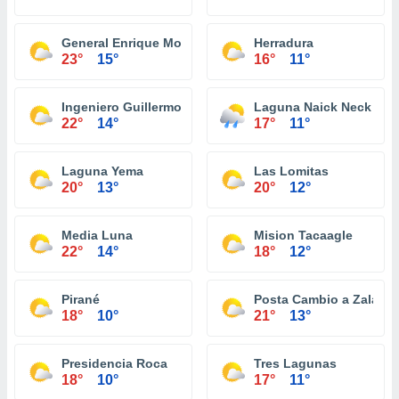
General Enrique Mosconi
Herradura
23°
15°
16°
11°
Ingeniero Guillermo N. Juárez
Laguna Naick Neck
22°
14°
17°
11°
Laguna Yema
Las Lomitas
20°
13°
20°
12°
Media Luna
Mision Tacaagle
22°
14°
18°
12°
Pirané
Posta Cambio a Zalazar
18°
10°
21°
13°
Presidencia Roca
Tres Lagunas
18°
10°
17°
11°