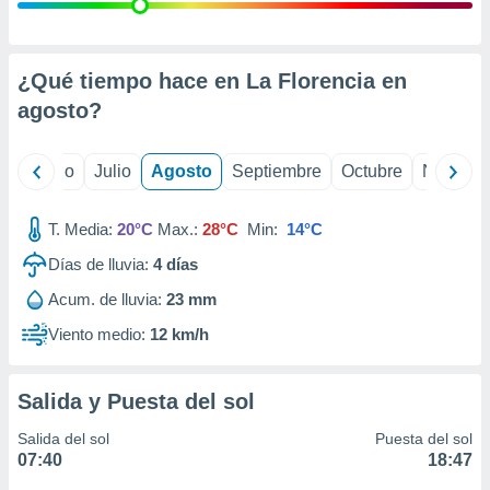
 seleccionar
o.
calización
precisa e
¿Qué tiempo hace en La Florencia en
ión mediante
agosto
?
, publicidad
yo
Junio
Julio
Agosto
Septiembre
Octubre
Noviemb
dos,
 publicidad
,
T. Media:
20°C
Max.:
28°C
Min:
14°C
ón de
Días de lluvia:
4
días
 desarrollo
s.
Acum. de lluvia:
23 mm
tros 1199
Viento medio:
12 km/h
ios
Salida y Puesta del sol
Salida del sol
Puesta del sol
07:40
18:47