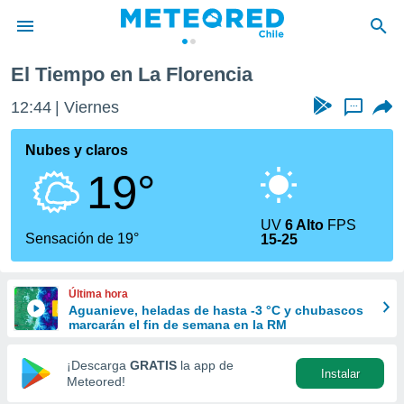
El Tiempo en La Florencia
privacidad
12:44
Viernes
...
o de
eteored.cl)
borado por
Nubes y claros
es para
19°
ue la
 que se
e calidad.
UV
6 Alto
FPS
eder a este
Sensación de 19°
15-25
ediante las
opciones:
Última hora
ookies y
Aguanieve, heladas de hasta -3 °C y chubascos
e forma
marcarán el fin de semana en la RM
d digital
¡Descarga
GRATIS
la app de
Instalar
ada, basada
Meteored!
mación