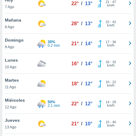
21
-
47
22°
/
13°
km/h
7 Ago
do en
 mismo.
sultar más
Mañana
22
-
42
28°
/
13°
 en nuestra
km/h
8 Ago
 Cookies
y
ualquier
Domingo
30%
17
-
36
21°
/
14°
0.2 mm
km/h
9 Ago
ento
 botón
ación de
Lunes
16
-
32
16°
/
14°
kies
km/h
10 Ago
 disponible
e nuestra
Martes
10
-
22
.
18°
/
12°
km/h
11 Ago
IVAMENTE,
Miércoles
50%
14
-
29
22°
/
12°
2.1 mm
km/h
12 Ago
as
 a cookies
Jueves
15
-
40
21°
/
10°
km/h
 no aceptar
13 Ago
ón de