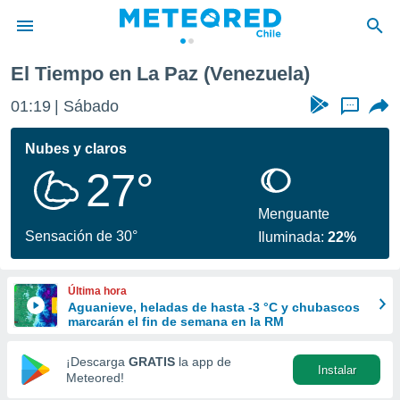
El Tiempo en La Paz (Venezuela)
privacidad
01:19
Sábado
...
o de
eteored.cl)
borado por
Nubes y claros
es para
27°
ue la
 que se
e calidad.
Menguante
eder a este
Sensación de 30°
Iluminada:
22%
ediante las
opciones:
Última hora
ookies y
Aguanieve, heladas de hasta -3 °C y chubascos
e forma
marcarán el fin de semana en la RM
d digital
¡Descarga
GRATIS
la app de
Instalar
ada, basada
Meteored!
mación