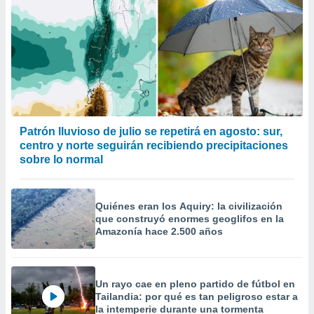
Patrón lluvioso de julio se repetirá en agosto: sur,
centro y norte seguirán recibiendo precipitaciones
sobre lo normal
Quiénes eran los Aquiry: la civilización
que construyó enormes geoglifos en la
Amazonía hace 2.500 años
Un rayo cae en pleno partido de fútbol en
Tailandia: por qué es tan peligroso estar a
la intemperie durante una tormenta