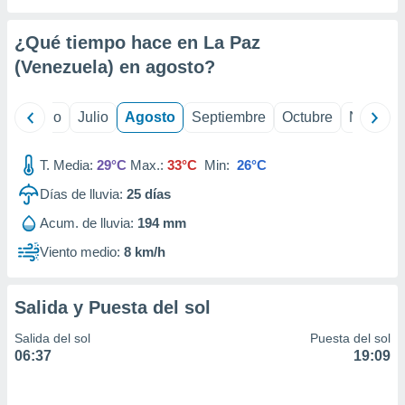
 seleccionar
o.
¿Qué tiempo hace en La Paz
calización
precisa e
(Venezuela) en
agosto
?
ión mediante
, publicidad
yo
Junio
Julio
Agosto
Septiembre
Octubre
Noviemb
dos,
T. Media:
29°C
Max.:
33°C
Min:
26°C
 publicidad
,
Días de lluvia:
25
días
ón de
 desarrollo
Acum. de lluvia:
194 mm
s.
Viento medio:
8 km/h
tros 1199
ios
Salida y Puesta del sol
Salida del sol
Puesta del sol
06:37
19:09