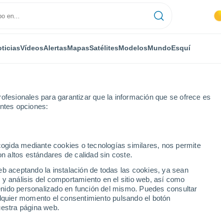
ticias
Vídeos
Alertas
Mapas
Satélites
Modelos
Mundo
Esquí
ofesionales para garantizar que la información que se ofrece es
entes opciones:
ecogida mediante cookies o tecnologías similares, nos permite
on altos estándares de calidad sin coste.
 - WA
eb aceptando la instalación de todas las cookies, ya sean
 y análisis del comportamiento en el sitio web, así como
...
ntenido personalizado en función del mismo. Puedes consultar
alquier momento el consentimiento pulsando el botón
Por hora
uestra página web.
Cielos despejados en las
próximas horas