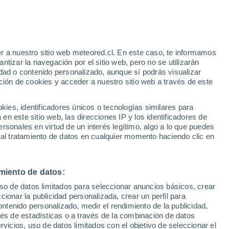
r a nuestro sitio web meteored.cl. En este caso, te informamos
/h
tizar la navegación por el sitio web, pero no se utilizarán
dad o contenido personalizado, aunque sí podrás visualizar
ción de cookies y acceder a nuestro sitio web a través de este
es, identificadores únicos o tecnologías similares para
na
n este sitio web, las direcciones IP y los identificadores de
rsonales en virtud de un interés legítimo, algo a lo que puedes
Satélites
Modelos
 al tratamiento de datos en cualquier momento haciendo clic en
miento de datos:
omingo
Lunes
Martes
Miércoles
uso de datos limitados para seleccionar anuncios básicos, crear
9 Ago
10 Ago
11 Ago
12 Ago
ccionar la publicidad personalizada, crear un perfil para
ontenido personalizado, medir el rendimiento de la publicidad,
vés de estadísticas o a través de la combinación de datos
rvicios, uso de datos limitados con el objetivo de seleccionar el