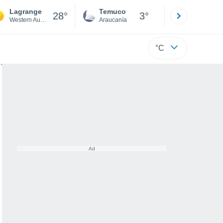
Lagrange
Temuco
Osorno
28°
3°
Western Australia
Araucanía
Los Lagos
°C