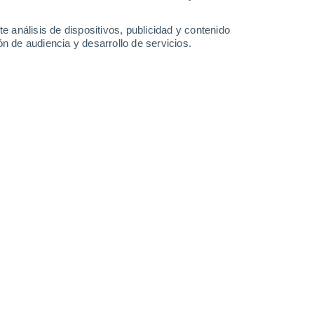
28°
/
19°
29°
/
15°
31°
/
16°
34°
/
17°
e análisis de dispositivos, publicidad y contenido
n de audiencia y desarrollo de servicios.
-
60
km/h
20
-
40
km/h
23
-
45
km/h
21
-
44
km/h
6 de agosto
Norte
1 Bajo
°
13
-
25 km/h
FPS:
no
Norte
0 Bajo
°
13
-
26 km/h
FPS:
no
Noroeste
0 Bajo
°
11
-
24 km/h
FPS:
no
do
Noroeste
0 Bajo
°
7
-
18 km/h
FPS:
no