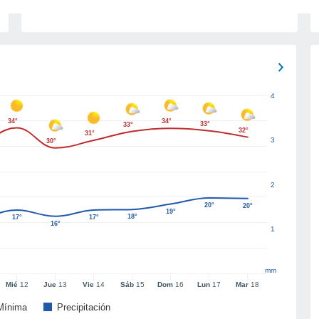
4
34°
34°
33°
33°
32°
31°
3
30°
2
20°
20°
19°
18°
17°
17°
16°
1
mm
Mié
12
Jue
13
Vie
14
Sáb
15
Dom
16
Lun
17
Mar
18
Mínima
Precipitación