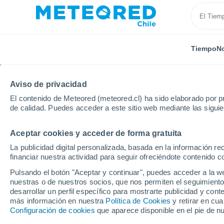
Tiempo
No
Aviso de privacidad
El contenido de Meteored (meteored.cl) ha sido elaborado por pr
de calidad. Puedes acceder a este sitio web mediante las sigui
Aceptar cookies y acceder de forma gratuita
Inicio
Australia
Australia Occidental
Lagrange
La publicidad digital personalizada, basada en la información r
financiar nuestra actividad para seguir ofreciéndote contenido c
El Tiempo en Lagrange
Pulsando el botón "Aceptar y continuar", puedes acceder a la w
nuestras o de nuestros socios, que nos permiten el seguimiento
16:05
Jueves
desarrollar un perfil específico para mostrarte publicidad y co
más información en nuestra
Política de Cookies
y retirar en cu
Configuración de cookies
que aparece disponible en el pie de n
Soleado