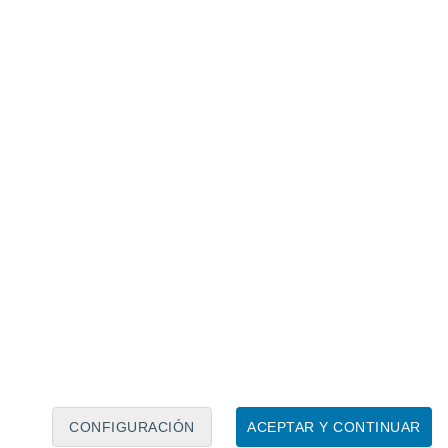
Calendario lunar
Lun
Mar
Mié
Jue
Vie
Sáb
Dom
6
7
8
9
10
11
12
13
14
15
16
17
18
19
CONFIGURACIÓN
ACEPTAR Y CONTINUAR