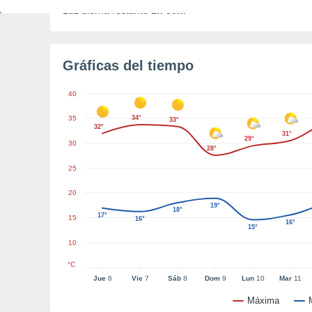
Luz diurna restante
1h 56m
Gráficas del tiempo
40
35
34°
33°
32°
31°
29°
30
28°
25
20
19°
18°
17°
15
16°
16°
15°
10
°C
Jue
6
Vie
7
Sáb
8
Dom
9
Lun
10
Mar
11
Máxima