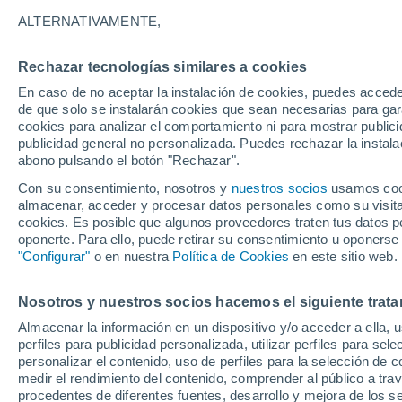
30°
ALTERNATIVAMENTE,
Rechazar tecnologías similares a cookies
Norte
En caso de no aceptar la instalación de cookies, puedes accede
Sensación de 29°
13
-
25 km
de que solo se instalarán cookies que sean necesarias para garan
cookies para analizar el comportamiento ni para mostrar publici
publicidad general no personalizada. Puedes rechazar la instala
abono pulsando el botón "Rechazar".
Predicción
ECMWF actualiza su pronóstico para Chile:
Con su consentimiento, nosotros y
nuestros socios
usamos cooki
agosto, septiembre y octubre mantendrían u
almacenar, acceder y procesar datos personales como su visita e
señal favorable para las lluvias
cookies. Es posible que algunos proveedores traten tus datos pe
Tiempo 1 - 7 días
Actualidad
Mapa de temperatura
oponerte. Para ello, puede retirar su consentimiento u oponerse
"Configurar"
o en nuestra
Política de Cookies
en este sitio web.
Nosotros y nuestros socios hacemos el siguiente trata
Mañana
Sábado
D
Hoy
Almacenar la información en un dispositivo y/o acceder a ella, 
7 Ago
8 Ago
6 Ago
perfiles para publicidad personalizada, utilizar perfiles para sele
personalizar el contenido, uso de perfiles para la selección de c
medir el rendimiento del contenido, comprender al público a tra
procedentes de diferentes fuentes, desarrollo y mejora de los se