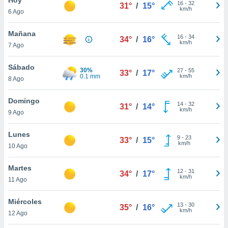
16
-
32
31°
/
15°
km/h
6 Ago
do en
 mismo.
sultar más
Mañana
16
-
34
34°
/
16°
 en nuestra
km/h
7 Ago
 Cookies
y
ualquier
Sábado
30%
27
-
55
33°
/
17°
0.1 mm
km/h
8 Ago
ento
 botón
ación de
Domingo
14
-
32
31°
/
14°
kies
km/h
9 Ago
 disponible
e nuestra
Lunes
9
-
23
.
33°
/
15°
km/h
10 Ago
IVAMENTE,
Martes
12
-
31
34°
/
17°
km/h
11 Ago
as
 a cookies
Miércoles
13
-
30
35°
/
16°
km/h
 no aceptar
12 Ago
ón de