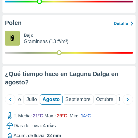
 seleccionar
o.
calización
precisa e
Polen
Detalle
ión mediante
Bajo
, publicidad
Gramíneas (13 #/m³)
dos,
 publicidad
,
ón de
¿Qué tiempo hace en Laguna Dalga en
 desarrollo
s.
agosto
?
tros 1199
ios
yo
Junio
Julio
Agosto
Septiembre
Octubre
Noviemb
T. Media:
21°C
Max.:
29°C
Min:
14°C
Días de lluvia:
4
días
Acum. de lluvia:
22 mm