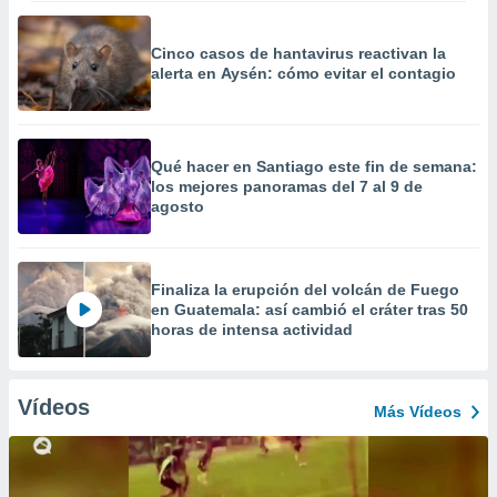
Cinco casos de hantavirus reactivan la
alerta en Aysén: cómo evitar el contagio
Qué hacer en Santiago este fin de semana:
los mejores panoramas del 7 al 9 de
agosto
Finaliza la erupción del volcán de Fuego
en Guatemala: así cambió el cráter tras 50
horas de intensa actividad
Vídeos
Más Vídeos