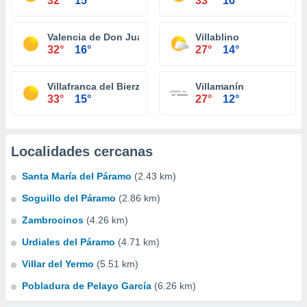
32°
15°
33°
16°
Valencia de Don Juan
Villablino
32°
16°
27°
14°
Villafranca del Bierzo
Villamanín
33°
15°
27°
12°
Localidades cercanas
Santa María del Páramo
(2.43 km)
Soguillo del Páramo
(2.86 km)
Zambrocinos
(4.26 km)
Urdiales del Páramo
(4.71 km)
Villar del Yermo
(5.51 km)
Pobladura de Pelayo García
(6.26 km)