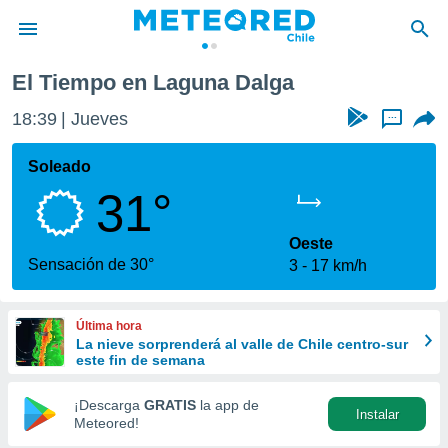
a Dalga
El Tiempo en Laguna Dalga
privacidad
18:39
Jueves
...
o de
eteored.cl)
borado por
Soleado
es para
31°
ue la
 que se
e calidad.
Oeste
eder a este
Sensación de 30°
3
17 km/h
ediante las
opciones:
Última hora
ookies y
La nieve sorprenderá al valle de Chile centro-sur
e forma
este fin de semana
d digital
¡Descarga
GRATIS
la app de
Instalar
ada, basada
Meteored!
mación