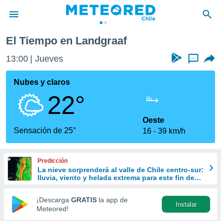
El Tiempo en Landgraaf
privacidad
13:00
Jueves
...
o de
eteored.cl)
borado por
Nubes y claros
es para
22°
ue la
 que se
e calidad.
Oeste
eder a este
Sensación de 25°
16
39 km/h
ediante las
opciones:
Predicción
ookies y
La nieve sorprenderá al valle de Chile centro-sur:
e forma
lluvia, viento y helada extrema para este fin de
semana
d digital
¡Descarga
GRATIS
la app de
Instalar
ada, basada
Meteored!
mación