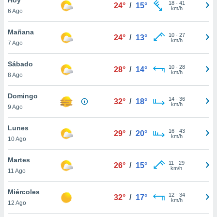
18
-
41
24°
/
15°
km/h
6 Ago
do en
 mismo.
sultar más
Mañana
10
-
27
24°
/
13°
 en nuestra
km/h
7 Ago
 Cookies
y
ualquier
Sábado
10
-
28
28°
/
14°
km/h
8 Ago
ento
 botón
ación de
Domingo
14
-
36
32°
/
18°
kies
km/h
9 Ago
 disponible
e nuestra
Lunes
16
-
43
.
29°
/
20°
km/h
10 Ago
IVAMENTE,
Martes
11
-
29
26°
/
15°
km/h
11 Ago
as
 a cookies
Miércoles
12
-
34
32°
/
17°
km/h
 no aceptar
12 Ago
ón de