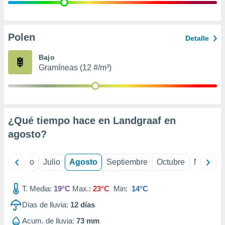
 seleccionar
o.
calización
precisa e
Polen
Detalle
ión mediante
Bajo
, publicidad
Gramíneas (12 #/m³)
dos,
 publicidad
,
ón de
¿Qué tiempo hace en Landgraaf en
 desarrollo
s.
agosto
?
tros 1199
ios
yo
Junio
Julio
Agosto
Septiembre
Octubre
Noviemb
T. Media:
19°C
Max.:
23°C
Min:
14°C
Días de lluvia:
12
días
Acum. de lluvia:
73 mm