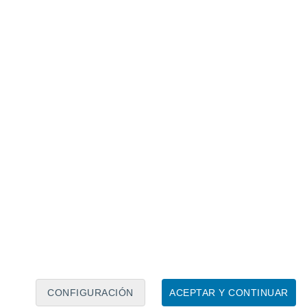
Calendario lunar
Lun
Mar
Mié
Jue
Vie
Sáb
Dom
6
7
8
9
10
11
12
13
14
15
16
17
18
19
CONFIGURACIÓN
ACEPTAR Y CONTINUAR