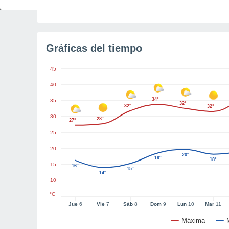
Luz diurna restante
12h 2m
Gráficas del tiempo
45
40
34°
35
32°
32°
32°
30
28°
27°
25
20
20°
19°
18°
15
16°
15°
14°
10
°C
Jue
6
Vie
7
Sáb
8
Dom
9
Lun
10
Mar
11
Máxima