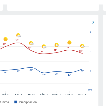
6
37°
35°
33°
32°
31°
30°
4
30°
21°
2
20°
20°
19°
18°
17°
17°
mm
Mié
12
Jue
13
Vie
14
Sáb
15
Dom
16
Lun
17
Mar
18
Mínima
Precipitación