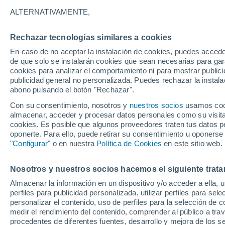
22°
ALTERNATIVAMENTE,
Rechazar tecnologías similares a cookies
Noroeste
En caso de no aceptar la instalación de cookies, puedes accede
Sensación de 22°
8
-
22 km/
de que solo se instalarán cookies que sean necesarias para garan
cookies para analizar el comportamiento ni para mostrar publici
publicidad general no personalizada. Puedes rechazar la instala
abono pulsando el botón "Rechazar".
Predicción
ECMWF actualiza su pronóstico para Chile:
Con su consentimiento, nosotros y
nuestros socios
usamos cooki
agosto, septiembre y octubre mantendrían u
almacenar, acceder y procesar datos personales como su visita e
señal favorable para las lluvias
cookies. Es posible que algunos proveedores traten tus datos pe
Tiempo 1 - 7 días
Actualidad
Mapa de nubosidad
oponerte. Para ello, puede retirar su consentimiento u oponerse
"Configurar"
o en nuestra
Política de Cookies
en este sitio web.
Nosotros y nuestros socios hacemos el siguiente trata
Mañana
Sábado
D
Hoy
Almacenar la información en un dispositivo y/o acceder a ella, 
7 Ago
8 Ago
6 Ago
perfiles para publicidad personalizada, utilizar perfiles para sele
personalizar el contenido, uso de perfiles para la selección de c
medir el rendimiento del contenido, comprender al público a tra
procedentes de diferentes fuentes, desarrollo y mejora de los se