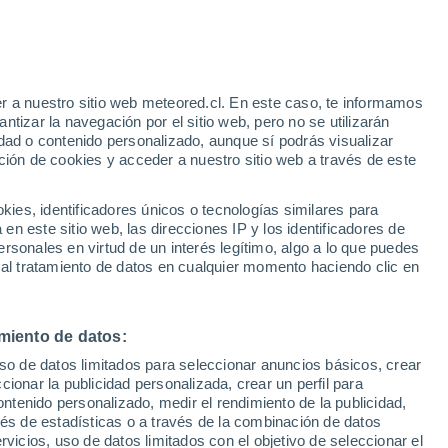
r a nuestro sitio web meteored.cl. En este caso, te informamos
h
tizar la navegación por el sitio web, pero no se utilizarán
dad o contenido personalizado, aunque sí podrás visualizar
ción de cookies y acceder a nuestro sitio web a través de este
es, identificadores únicos o tecnologías similares para
na
n este sitio web, las direcciones IP y los identificadores de
rsonales en virtud de un interés legítimo, algo a lo que puedes
Satélites
Modelos
 al tratamiento de datos en cualquier momento haciendo clic en
miento de datos:
omingo
Lunes
Martes
Miércoles
uso de datos limitados para seleccionar anuncios básicos, crear
9 Ago
10 Ago
11 Ago
12 Ago
ccionar la publicidad personalizada, crear un perfil para
ontenido personalizado, medir el rendimiento de la publicidad,
vés de estadísticas o a través de la combinación de datos
rvicios, uso de datos limitados con el objetivo de seleccionar el