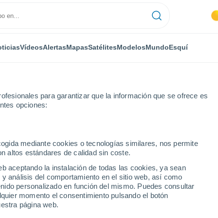
ticias
Vídeos
Alertas
Mapas
Satélites
Modelos
Mundo
Esquí
ofesionales para garantizar que la información que se ofrece es
entes opciones:
ecogida mediante cookies o tecnologías similares, nos permite
on altos estándares de calidad sin coste.
eb aceptando la instalación de todas las cookies, ya sean
 y análisis del comportamiento en el sitio web, así como
...
ntenido personalizado en función del mismo. Puedes consultar
alquier momento el consentimiento pulsando el botón
Por hora
uestra página web.
Cielos nubosos en las próximas
horas