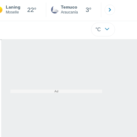
Laning
Temuco
Osorno
22°
3°
Moselle
Araucanía
Los Lagos
°C