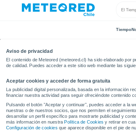
Tiempo
No
Aviso de privacidad
El contenido de Meteored (meteored.cl) ha sido elaborado por pr
de calidad. Puedes acceder a este sitio web mediante las sigui
Aceptar cookies y acceder de forma gratuita
Inicio
Francia
Gran Este
Mosela
Laning
La publicidad digital personalizada, basada en la información r
financiar nuestra actividad para seguir ofreciéndote contenido c
El Tiempo en Laning
Pulsando el botón "Aceptar y continuar", puedes acceder a la w
nuestras o de nuestros socios, que nos permiten el seguimiento
09:38
Jueves
desarrollar un perfil específico para mostrarte publicidad y co
más información en nuestra
Política de Cookies
y retirar en cu
Configuración de cookies
que aparece disponible en el pie de n
Soleado