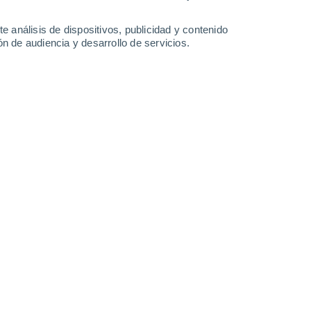
34°
/
19°
32°
/
20°
32°
/
18°
35°
/
19°
e análisis de dispositivos, publicidad y contenido
n de audiencia y desarrollo de servicios.
-
31
km/h
17
-
38
km/h
13
-
28
km/h
13
-
28
km/h
osto
Noroeste
3 Medio
8
-
22 km/h
FPS:
6-10
Noroeste
4 Medio
9
-
25 km/h
FPS:
6-10
Oeste
6 Alto
11
-
28 km/h
FPS:
15-25
Oeste
6 Alto
15
-
34 km/h
FPS:
15-25