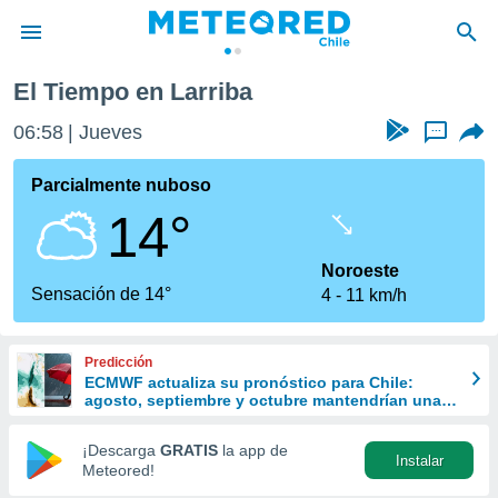
El Tiempo en Larriba
privacidad
06:58
Jueves
...
o de
eteored.cl)
borado por
Parcialmente nuboso
es para
14°
ue la
 que se
e calidad.
Noroeste
eder a este
Sensación de 14°
4
11 km/h
ediante las
opciones:
Predicción
ookies y
ECMWF actualiza su pronóstico para Chile:
e forma
agosto, septiembre y octubre mantendrían una
señal favorable para las lluvias
d digital
¡Descarga
GRATIS
la app de
Instalar
ada, basada
Meteored!
mación