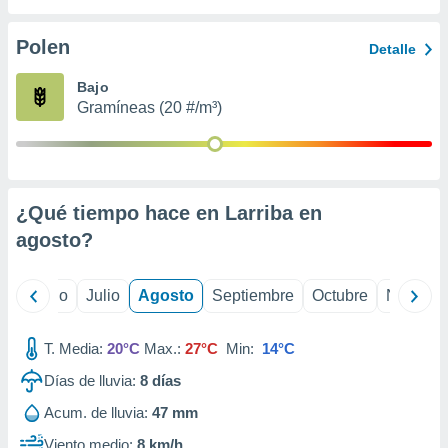
 seleccionar
o.
Polen
Detalle
calización
precisa e
Bajo
ión mediante
Gramíneas (20 #/m³)
, publicidad
dos,
 publicidad
,
¿Qué tiempo hace en Larriba en
ón de
agosto
?
 desarrollo
s.
tros 1199
yo
Junio
Julio
Agosto
Septiembre
Octubre
Noviemb
ios
T. Media:
20°C
Max.:
27°C
Min:
14°C
Días de lluvia:
8
días
Acum. de lluvia:
47 mm
Viento medio:
8 km/h