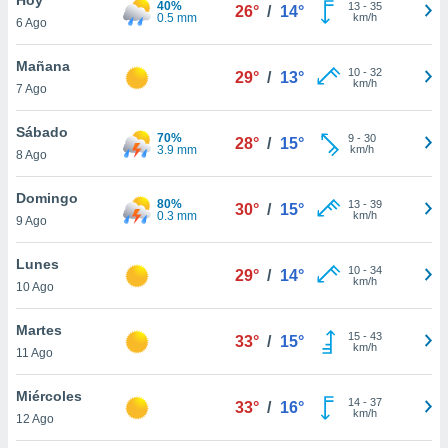
40%
13
-
35
26°
/
14°
0.5 mm
km/h
6 Ago
do en
 mismo.
sultar más
Mañana
10
-
32
29°
/
13°
 en nuestra
km/h
7 Ago
 Cookies
y
ualquier
Sábado
70%
9
-
30
28°
/
15°
3.9 mm
km/h
8 Ago
ento
 botón
ación de
Domingo
80%
13
-
39
30°
/
15°
kies
0.3 mm
km/h
9 Ago
 disponible
e nuestra
Lunes
10
-
34
.
29°
/
14°
km/h
10 Ago
IVAMENTE,
Martes
15
-
43
33°
/
15°
km/h
11 Ago
as
 a cookies
Miércoles
14
-
37
33°
/
16°
km/h
 no aceptar
12 Ago
ón de