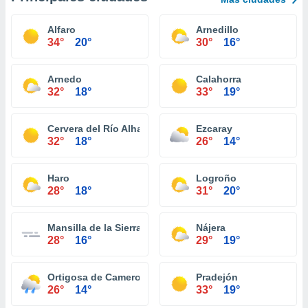
Alfaro
Arnedillo
34°
20°
30°
16°
Arnedo
Calahorra
32°
18°
33°
19°
Cervera del Río Alhama
Ezcaray
32°
18°
26°
14°
Haro
Logroño
28°
18°
31°
20°
Mansilla de la Sierra
Nájera
28°
16°
29°
19°
Ortigosa de Cameros
Pradejón
26°
14°
33°
19°