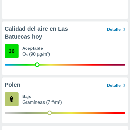
ento u
 de datos
er momento
ic en
Calidad del aire en Las
Detalle
o en
Batuecas hoy
 Cookies
en
Aceptable
eb.
36
O₃ (90 µg/m³)
y
socios
el
to de
Polen
Detalle
la
Bajo
 en un
Gramíneas (7 #/m³)
 y/o acceder
 de datos
ara
 anuncios
ar perfiles