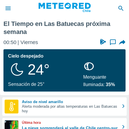
Las Batuecas
Próxima semana
El Tiempo en Las Batuecas próxima
privacidad
semana
o de
eteored.cl)
00:50
Viernes
...
borado por
es para
Cielo despejado
ue la
 que se
24°
e calidad.
eder a este
Menguante
ediante las
Sensación de 25°
opciones:
Iluminada:
35%
ookies y
e forma
Aviso de nivel amarillo
Alerta moderada por altas temperaturas en Las Batuecas
hoy
d digital
ada, basada
Última hora
mación
La nieve sorprenderá al valle de Chile centro-sur