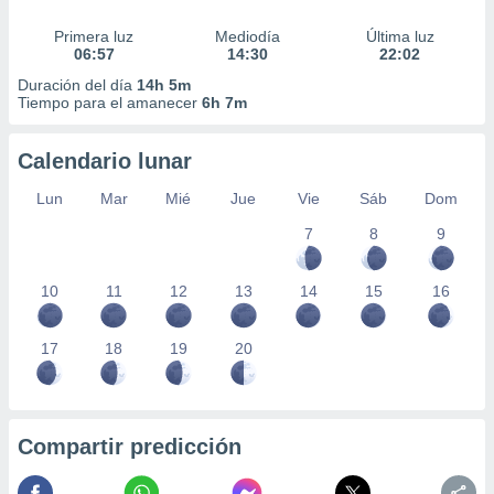
 seleccionar
o.
Primera luz
Mediodía
Última luz
06:57
14:30
22:02
calización
precisa e
Duración del día
14h 5m
ión mediante
Tiempo para el amanecer
6h 7m
, publicidad
Calendario lunar
dos,
Lun
Mar
Mié
Jue
Vie
Sáb
Dom
 publicidad
,
7
8
9
ón de
 desarrollo
s.
10
11
12
13
14
15
16
tros 1199
ios
17
18
19
20
Compartir predicción