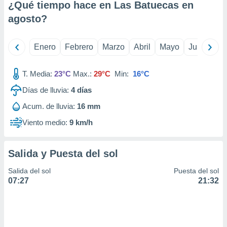
¿Qué tiempo hace en Las Batuecas en
idad
a, utilizar
agosto
?
a
 la
Enero
Febrero
Marzo
Abril
Mayo
Junio
Ju
da, crear un
personalizar
T. Media:
23°C
Max.:
29°C
Min:
16°C
o, uso de
a la
Días de lluvia:
4
días
e contenido
do, medir el
Acum. de lluvia:
16 mm
 de la
medir el
Viento medio:
9 km/h
 del
 comprender
 través de
Salida y Puesta del sol
s o a través
nación de
Salida del sol
Puesta del sol
edentes de
07:27
21:32
fuentes,
y mejora de
os, uso de
ados con el