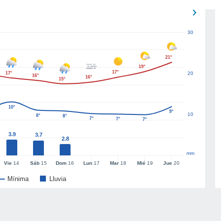
30
21°
19°
17°
17°
20
16°
16°
15°
10°
9°
10
8°
8°
7°
7°
7°
3.9
3.7
2.8
mm
Vie
14
Sáb
15
Dom
16
Lun
17
Mar
18
Mié
19
Jue
20
Mínima
Lluvia