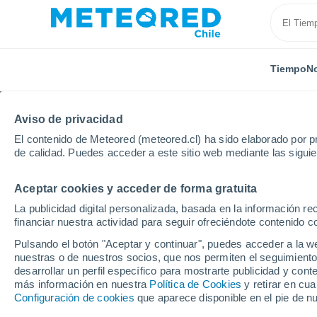
Tiempo
No
Aviso de privacidad
El contenido de Meteored (meteored.cl) ha sido elaborado por pr
de calidad. Puedes acceder a este sitio web mediante las sigui
Aceptar cookies y acceder de forma gratuita
Inicio
Región de Valparaíso
Las Dichas
La publicidad digital personalizada, basada en la información r
financiar nuestra actividad para seguir ofreciéndote contenido c
El Tiempo en Las Dich
Pulsando el botón "Aceptar y continuar", puedes acceder a la w
nuestras o de nuestros socios, que nos permiten el seguimiento
11:00
Sábado
desarrollar un perfil específico para mostrarte publicidad y co
más información en nuestra
Política de Cookies
y retirar en cu
Configuración de cookies
que aparece disponible en el pie de n
Soleado