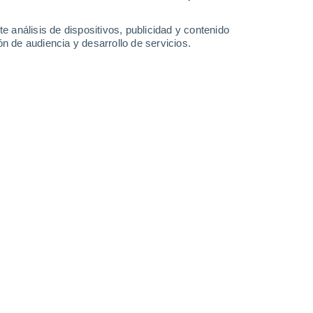
3.4 mm
3.9 mm
10°
/
4°
14°
/
4°
18°
/
8°
17°
/
10°
e análisis de dispositivos, publicidad y contenido
n de audiencia y desarrollo de servicios.
-
23
km/h
10
-
22
km/h
22
-
44
km/h
28
-
54
km/h
e agosto
Sur
2 Bajo
11
-
22 km/h
FPS:
no
Sur
3 Medio
13
-
26 km/h
FPS:
6-10
Sur
4 Medio
13
-
28 km/h
FPS:
6-10
Sur
3 Medio
14
-
29 km/h
FPS:
6-10