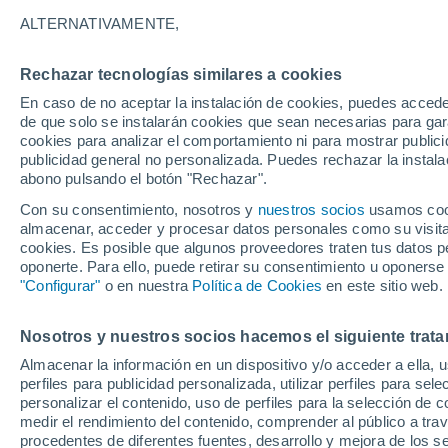
10°
ALTERNATIVAMENTE,
Rechazar tecnologías similares a cookies
Sur
En caso de no aceptar la instalación de cookies, puedes accede
Sensación de 10°
11
-
22 km
de que solo se instalarán cookies que sean necesarias para garan
cookies para analizar el comportamiento ni para mostrar publici
publicidad general no personalizada. Puedes rechazar la instala
abono pulsando el botón "Rechazar".
Última hora
Un sistema de altura traerá intensas lluvias al
Con su consentimiento, nosotros y
nuestros socios
usamos cooki
Norte de Chile: alerta por isoterma cero alta
almacenar, acceder y procesar datos personales como su visita e
cookies. Es posible que algunos proveedores traten tus datos pe
Tiempo 1 - 7 días
Actualidad
Mapa de nubosidad
oponerte. Para ello, puede retirar su consentimiento u oponerse
"Configurar"
o en nuestra
Política de Cookies
en este sitio web.
Nosotros y nuestros socios hacemos el siguiente trata
Mañana
Lunes
Hoy
Almacenar la información en un dispositivo y/o acceder a ella, 
9 Ago
10 Ago
8 Ago
perfiles para publicidad personalizada, utilizar perfiles para sele
personalizar el contenido, uso de perfiles para la selección de c
medir el rendimiento del contenido, comprender al público a tra
procedentes de diferentes fuentes, desarrollo y mejora de los se
70%