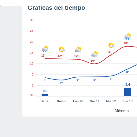
Gráficas del tiempo
30
25
20
18°
14°
15
12°
12°
12°
10°
10
8°
5
4°
4°
4°
4°
2°
3.4
0
0.9
°C
Sáb
8
Dom
9
Lun
10
Mar
11
Mié
12
Jue
13
Máxima