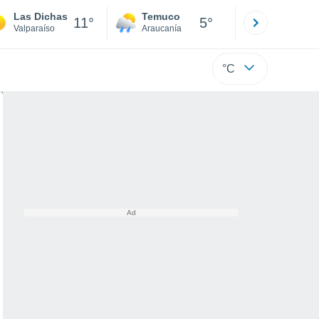
Las Dichas
Temuco
Osorno
11°
5°
Valparaíso
Araucanía
Los Lagos
°C