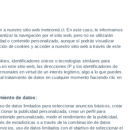
Aviso de nivel amarillo
Alerta moderada por viento en Las
Dichas hoy
r a nuestro sitio web meteored.cl. En este caso, te informamos
/h
tizar la navegación por el sitio web, pero no se utilizarán
dad o contenido personalizado, aunque sí podrás visualizar
ción de cookies y acceder a nuestro sitio web a través de este
es, identificadores únicos o tecnologías similares para
n este sitio web, las direcciones IP y los identificadores de
rsonales en virtud de un interés legítimo, algo a lo que puedes
Satélites
Modelos
 al tratamiento de datos en cualquier momento haciendo clic en
miento de datos:
Martes
Miércoles
Jueves
Viernes
uso de datos limitados para seleccionar anuncios básicos, crear
11 Ago
12 Ago
13 Ago
14 Ago
ccionar la publicidad personalizada, crear un perfil para
ontenido personalizado, medir el rendimiento de la publicidad,
vés de estadísticas o a través de la combinación de datos
rvicios, uso de datos limitados con el objetivo de seleccionar el
90%
80%