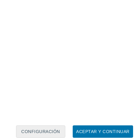
Calendario lunar
Lun
Mar
Mié
Jue
Vie
Sáb
Dom
8
9
10
11
12
13
14
15
16
17
18
19
20
21
CONFIGURACIÓN
ACEPTAR Y CONTINUAR