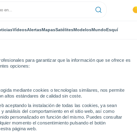
ticias
Vídeos
Alertas
Mapas
Satélites
Modelos
Mundo
Esquí
ofesionales para garantizar que la información que se ofrece es
entes opciones:
ecogida mediante cookies o tecnologías similares, nos permite
on altos estándares de calidad sin coste.
as
eb aceptando la instalación de todas las cookies, ya sean
 y análisis del comportamiento en el sitio web, así como
...
ntenido personalizado en función del mismo. Puedes consultar
alquier momento el consentimiento pulsando el botón
Por hora
uestra página web.
Intervalos nubosos en las
próximas horas