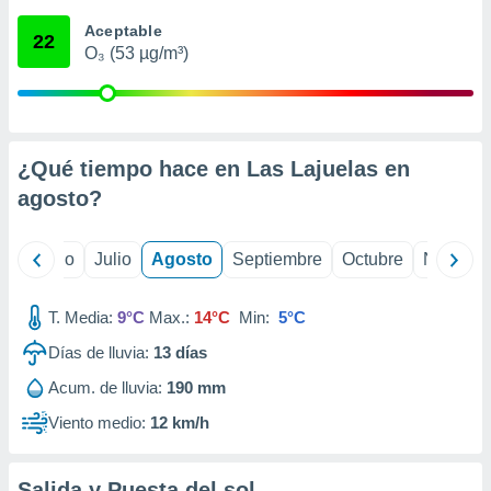
 seleccionar
o.
Aceptable
22
O₃ (53 µg/m³)
calización
precisa e
ión mediante
, publicidad
¿Qué tiempo hace en Las Lajuelas en
dos,
agosto
?
 publicidad
,
ón de
yo
Junio
Julio
Agosto
Septiembre
Octubre
Noviemb
 desarrollo
s.
T. Media:
9°C
Max.:
14°C
Min:
5°C
tros 1199
ios
Días de lluvia:
13
días
Acum. de lluvia:
190 mm
Viento medio:
12 km/h
Salida y Puesta del sol