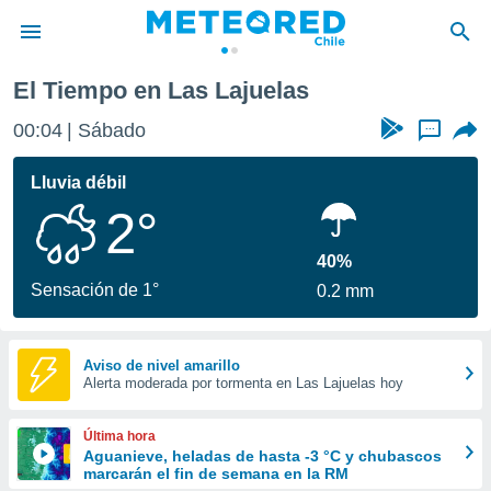
El Tiempo en Las Lajuelas
privacidad
00:04
Sábado
...
o de
eteored.cl)
borado por
Lluvia débil
es para
2°
ue la
 que se
e calidad.
40%
eder a este
Sensación de 1°
0.2 mm
ediante las
opciones:
ookies y
Aviso de nivel amarillo
Alerta moderada por tormenta en Las Lajuelas hoy
e forma
d digital
Última hora
ada, basada
Aguanieve, heladas de hasta -3 °C y chubascos
marcarán el fin de semana en la RM
mación