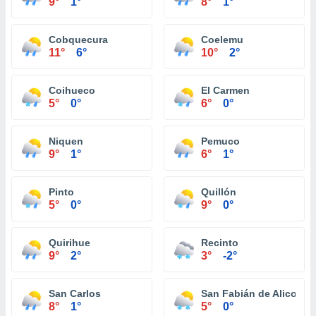
9°
1°
8°
1°
Cobquecura
Coelemu
11°
6°
10°
2°
Coihueco
El Carmen
5°
0°
6°
0°
Niquen
Pemuco
9°
1°
6°
1°
Pinto
Quillón
5°
0°
9°
0°
Quirihue
Recinto
9°
2°
3°
-2°
San Carlos
San Fabián de Alico
8°
1°
5°
0°