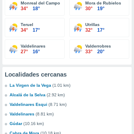
Monreal del Campo
Mora de Rubielos
34°
18°
30°
19°
Teruel
Utrillas
34°
17°
32°
17°
Valdelinares
Valderrobres
27°
16°
33°
20°
Localidades cercanas
La Virgen de la Vega
(1.01 km)
Alcalá de la Selva
(2.92 km)
Valdelinares Esqui
(8.71 km)
Valdelinares
(8.81 km)
Gúdar
(10.16 km)
Cabra de Mora
(10.18 km)