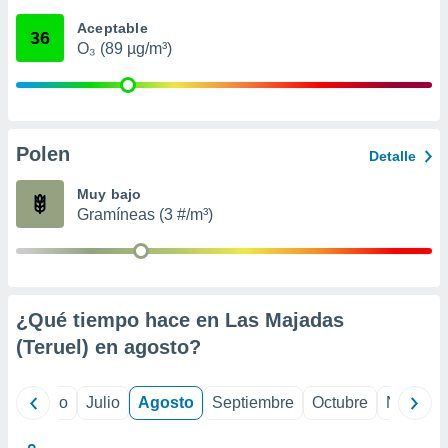
 seleccionar
o.
Aceptable
36
O₃ (89 µg/m³)
calización
precisa e
ión mediante
, publicidad
Polen
Detalle
dos,
 publicidad
Muy bajo
,
Gramíneas (3 #/m³)
ón de
 desarrollo
s.
tros 1199
ios
¿Qué tiempo hace en Las Majadas
(Teruel) en
agosto
?
yo
Junio
Julio
Agosto
Septiembre
Octubre
Noviemb