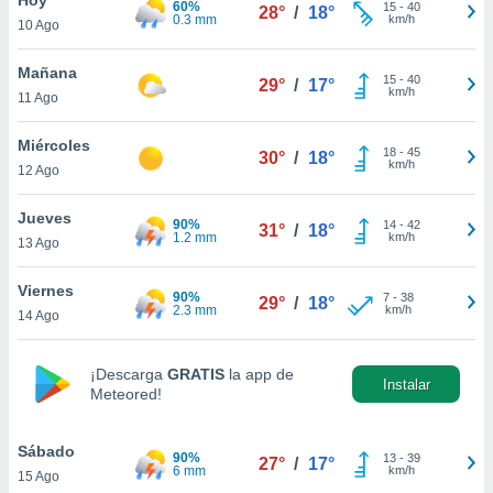
60%
15
-
40
28°
/
18°
0.3 mm
km/h
10 Ago
do en
 mismo.
sultar más
Mañana
15
-
40
29°
/
17°
 en nuestra
km/h
11 Ago
 Cookies
y
ualquier
Miércoles
18
-
45
30°
/
18°
km/h
12 Ago
ento
 botón
ación de
Jueves
90%
14
-
42
31°
/
18°
kies
1.2 mm
km/h
13 Ago
 disponible
e nuestra
Viernes
90%
7
-
38
.
29°
/
18°
2.3 mm
km/h
14 Ago
IVAMENTE,
¡Descarga
GRATIS
la app de
Instalar
Meteored!
as
 a cookies
Sábado
 no aceptar
90%
13
-
39
27°
/
17°
6 mm
km/h
15 Ago
ón de