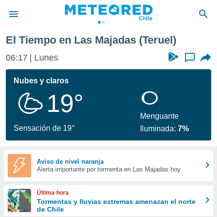
El Tiempo en Las Majadas (Teruel)
privacidad
06:17
Lunes
...
o de
eteored.cl)
borado por
Nubes y claros
es para
19°
ue la
 que se
e calidad.
Menguante
eder a este
Sensación de 19°
Iluminada:
7%
ediante las
opciones:
ookies y
Aviso de nivel naranja
Alerta importante por tormenta en Las Majadas hoy
e forma
d digital
Última hora
ada, basada
Tormentas y lluvias extremas amenazan el norte
de Chile
mación