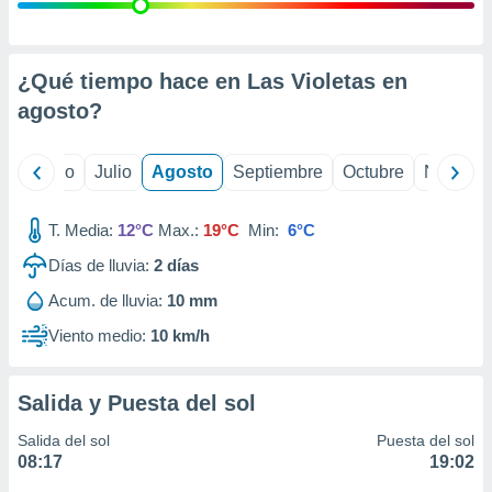
 seleccionar
o.
calización
precisa e
¿Qué tiempo hace en Las Violetas en
ión mediante
agosto
?
, publicidad
yo
Junio
Julio
Agosto
Septiembre
Octubre
Noviemb
dos,
 publicidad
,
T. Media:
12°C
Max.:
19°C
Min:
6°C
ón de
Días de lluvia:
2
días
 desarrollo
s.
Acum. de lluvia:
10 mm
tros 1199
Viento medio:
10 km/h
ios
Salida y Puesta del sol
Salida del sol
Puesta del sol
08:17
19:02