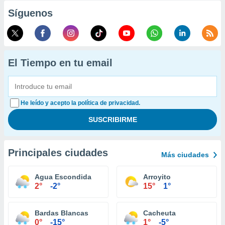
Síguenos
El Tiempo en tu email
He leído y acepto la política de privacidad.
Principales ciudades
Más ciudades
Agua Escondida
Arroyito
2°
-2°
15°
1°
Bardas Blancas
Cacheuta
0°
-15°
1°
-5°