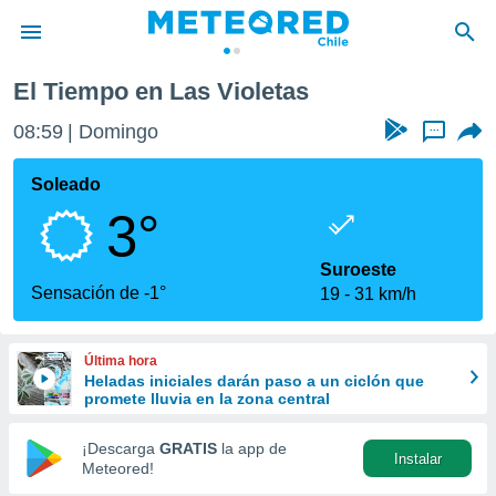
El Tiempo en Las Violetas
privacidad
08:59
Domingo
...
o de
eteored.cl)
borado por
Soleado
es para
3°
ue la
 que se
e calidad.
Suroeste
eder a este
Sensación de -1°
19
31 km/h
ediante las
opciones:
Última hora
ookies y
Heladas iniciales darán paso a un ciclón que
e forma
promete lluvia en la zona central
d digital
¡Descarga
GRATIS
la app de
Instalar
ada, basada
Meteored!
mación