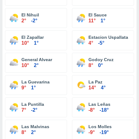
El Nihuil
El Sauce
2°
-2°
11°
1°
El Zapallar
Estacion Uspallata
10°
1°
4°
-5°
General Alvear
Godoy Cruz
10°
2°
8°
0°
La Guevarina
La Paz
9°
1°
14°
4°
La Puntilla
Las Leñas
7°
-2°
-8°
-18°
Las Malvinas
Los Molles
8°
2°
-9°
-19°