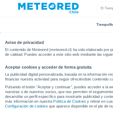
Tiempo
No
Aviso de privacidad
El contenido de Meteored (meteored.cl) ha sido elaborado por pr
de calidad. Puedes acceder a este sitio web mediante las sigui
Aceptar cookies y acceder de forma gratuita
Inicio
Francia
Occitania
Gers
Lasseube-Pro
La publicidad digital personalizada, basada en la información r
financiar nuestra actividad para seguir ofreciéndote contenido c
El Tiempo en Lasseube
Pulsando el botón "Aceptar y continuar", puedes acceder a la w
nuestras o de nuestros socios, que nos permiten el seguimiento
17:51
Viernes
desarrollar un perfil específico para mostrarte publicidad y co
más información en nuestra
Política de Cookies
y retirar en cu
Configuración de cookies
que aparece disponible en el pie de n
Soleado