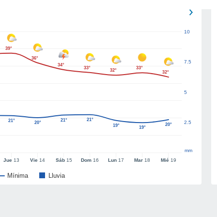
10
39°
36°
7.5
34°
33°
33°
32°
32°
5
21°
21°
21°
2.5
20°
20°
19°
19°
mm
Jue
13
Vie
14
Sáb
15
Dom
16
Lun
17
Mar
18
Mié
19
Mínima
Lluvia