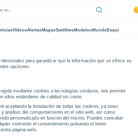
ticias
Vídeos
Alertas
Mapas
Satélites
Modelos
Mundo
Esquí
ofesionales para garantizar que la información que se ofrece es
entes opciones:
pre
ecogida mediante cookies o tecnologías similares, nos permite
on altos estándares de calidad sin coste.
-Propre
eb aceptando la instalación de todas las cookies, ya sean
 y análisis del comportamiento en el sitio web, así como
...
ntenido personalizado en función del mismo. Puedes consultar
alquier momento el consentimiento pulsando el botón
Por hora
uestra página web.
Cielos despejados en las
próximas horas