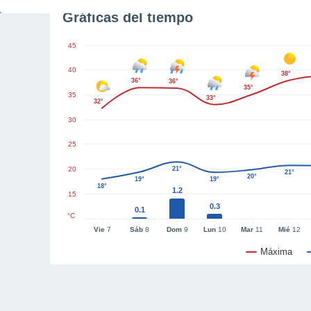
Gráficas del tiempo
45
40
38°
36°
36°
35°
35
33°
32°
30
25
20
21°
21°
20°
19°
19°
18°
1.2
15
0.3
0.1
°C
Vie
7
Sáb
8
Dom
9
Lun
10
Mar
11
Mié
12
Máxima