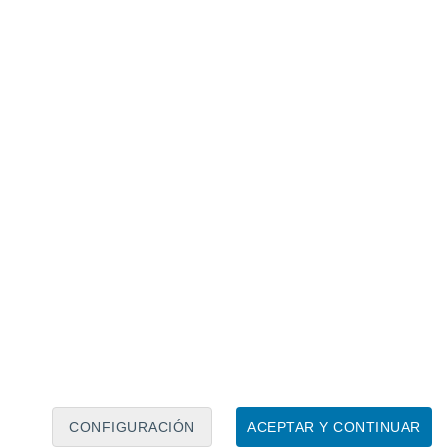
Calendario lunar
Lun
Mar
Mié
Jue
Vie
Sáb
Dom
7
8
9
10
11
12
13
14
15
16
17
18
19
20
CONFIGURACIÓN
ACEPTAR Y CONTINUAR