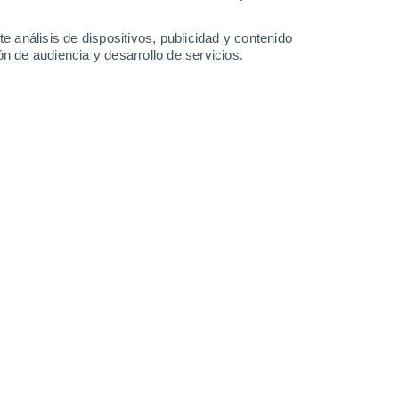
0.3 mm
33°
/
19°
35°
/
20°
38°
/
21°
39°
/
21°
e análisis de dispositivos, publicidad y contenido
n de audiencia y desarrollo de servicios.
-
48
km/h
11
-
26
km/h
12
-
26
km/h
12
-
27
km/h
y
, 7 de agosto
Noreste
4 Medio
°
6
-
20 km/h
FPS:
6-10
Noreste
2 Bajo
°
6
-
19 km/h
FPS:
no
Noreste
1 Bajo
°
7
-
18 km/h
FPS:
no
Noreste
0 Bajo
°
7
-
17 km/h
FPS:
no