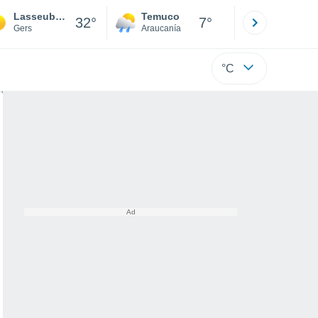
Lasseube-Propre
Temuco
Osorno
32°
7°
Gers
Araucanía
Los Lagos
°C