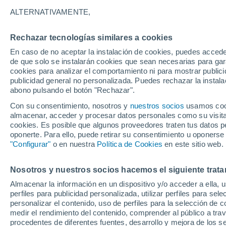
32°
ALTERNATIVAMENTE,
Rechazar tecnologías similares a cookies
Noreste
En caso de no aceptar la instalación de cookies, puedes accede
Sensación de 32°
6
-
19 km/
de que solo se instalarán cookies que sean necesarias para garan
cookies para analizar el comportamiento ni para mostrar publici
publicidad general no personalizada. Puedes rechazar la instala
abono pulsando el botón "Rechazar".
Última hora
Aguanieve, heladas de hasta -3 °C y chubasc
Con su consentimiento, nosotros y
nuestros socios
usamos cooki
marcarán el fin de semana en la RM
almacenar, acceder y procesar datos personales como su visita e
cookies. Es posible que algunos proveedores traten tus datos pe
Tiempo 1 - 7 días
Actualidad
Mapa de temperatura
oponerte. Para ello, puede retirar su consentimiento u oponerse
"Configurar"
o en nuestra
Política de Cookies
en este sitio web.
Nosotros y nuestros socios hacemos el siguiente trata
Mañana
Domingo
Hoy
Almacenar la información en un dispositivo y/o acceder a ella, 
8 Ago
9 Ago
7 Ago
perfiles para publicidad personalizada, utilizar perfiles para sele
personalizar el contenido, uso de perfiles para la selección de c
medir el rendimiento del contenido, comprender al público a tra
procedentes de diferentes fuentes, desarrollo y mejora de los se
30%
60%