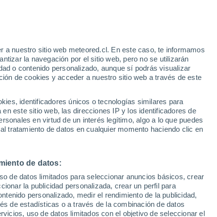
Suben las temperaturas
Durante el dia de mañana
r a nuestro sitio web meteored.cl. En este caso, te informamos
h
tizar la navegación por el sitio web, pero no se utilizarán
dad o contenido personalizado, aunque sí podrás visualizar
ción de cookies y acceder a nuestro sitio web a través de este
os
es, identificadores únicos o tecnologías similares para
n este sitio web, las direcciones IP y los identificadores de
rsonales en virtud de un interés legítimo, algo a lo que puedes
Satélites
Modelos
 al tratamiento de datos en cualquier momento haciendo clic en
miento de datos:
Lunes
Martes
Miércoles
Jueves
uso de datos limitados para seleccionar anuncios básicos, crear
10 Ago
11 Ago
12 Ago
13 Ago
ccionar la publicidad personalizada, crear un perfil para
ontenido personalizado, medir el rendimiento de la publicidad,
vés de estadísticas o a través de la combinación de datos
rvicios, uso de datos limitados con el objetivo de seleccionar el
60%