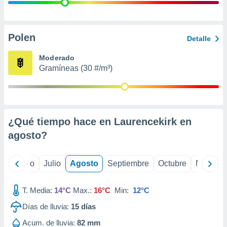
 seleccionar
o.
calización
precisa e
Polen
Detalle
ión mediante
Moderado
, publicidad
Gramíneas (30 #/m³)
dos,
 publicidad
,
ón de
¿Qué tiempo hace en Laurencekirk en
 desarrollo
s.
agosto
?
tros 1199
ios
yo
Junio
Julio
Agosto
Septiembre
Octubre
Noviemb
T. Media:
14°C
Max.:
16°C
Min:
12°C
Días de lluvia:
15
días
Acum. de lluvia:
82 mm