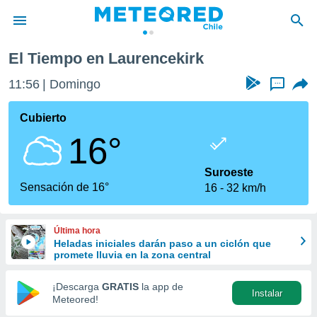
El Tiempo en Laurencekirk
privacidad
11:56
Domingo
...
o de
eteored.cl)
borado por
Cubierto
es para
16°
ue la
 que se
e calidad.
Suroeste
eder a este
Sensación de 16°
16
32 km/h
ediante las
opciones:
Última hora
ookies y
Heladas iniciales darán paso a un ciclón que
e forma
promete lluvia en la zona central
d digital
¡Descarga
GRATIS
la app de
Instalar
ada, basada
Meteored!
mación