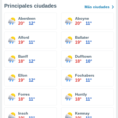
Principales ciudades
Más ciudades
Aberdeen
Aboyne
20°
12°
20°
11°
Alford
Ballater
19°
11°
19°
11°
Banff
Dufftown
18°
12°
18°
10°
Ellon
Fochabers
19°
12°
19°
11°
Forres
Huntly
18°
11°
18°
11°
Insch
Kemnay