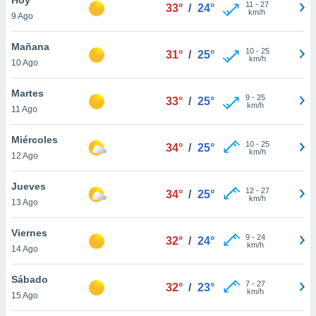
11
-
27
33°
/
24°
km/h
9 Ago
do en
 mismo.
sultar más
Mañana
10
-
25
31°
/
25°
 en nuestra
km/h
10 Ago
 Cookies
y
ualquier
Martes
9
-
25
33°
/
25°
km/h
11 Ago
ento
 botón
ación de
Miércoles
10
-
25
34°
/
25°
kies
km/h
12 Ago
 disponible
e nuestra
Jueves
12
-
27
.
34°
/
25°
km/h
13 Ago
IVAMENTE,
Viernes
9
-
24
32°
/
24°
km/h
14 Ago
as
 a cookies
Sábado
7
-
27
32°
/
23°
km/h
 no aceptar
15 Ago
ón de