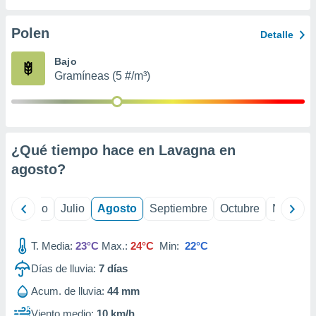
 seleccionar
o.
Polen
Detalle
calización
precisa e
Bajo
ión mediante
Gramíneas (5 #/m³)
, publicidad
dos,
 publicidad
,
¿Qué tiempo hace en Lavagna en
ón de
agosto
?
 desarrollo
s.
tros 1199
yo
Junio
Julio
Agosto
Septiembre
Octubre
Noviemb
ios
T. Media:
23°C
Max.:
24°C
Min:
22°C
Días de lluvia:
7
días
Acum. de lluvia:
44 mm
Viento medio:
10 km/h