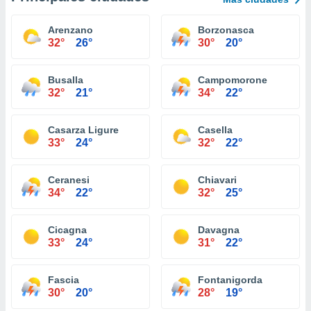
Arenzano
Borzonasca
32°
26°
30°
20°
Busalla
Campomorone
32°
21°
34°
22°
Casarza Ligure
Casella
33°
24°
32°
22°
Ceranesi
Chiavari
34°
22°
32°
25°
Cicagna
Davagna
33°
24°
31°
22°
Fascia
Fontanigorda
30°
20°
28°
19°