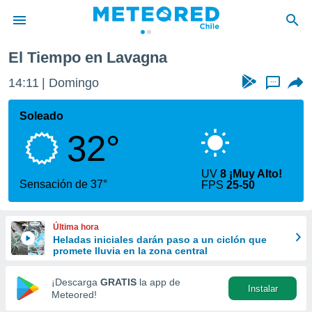
El Tiempo en Lavagna
privacidad
14:11
Domingo
...
o de
eteored.cl)
borado por
Soleado
es para
32°
ue la
 que se
e calidad.
UV
8 ¡Muy Alto!
eder a este
Sensación de 37°
FPS
25-50
ediante las
opciones:
Última hora
ookies y
Heladas iniciales darán paso a un ciclón que
e forma
promete lluvia en la zona central
d digital
¡Descarga
GRATIS
la app de
Instalar
ada, basada
Meteored!
mación