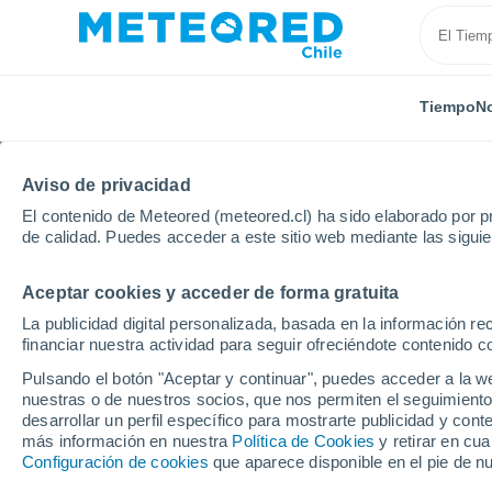
Tiempo
No
Aviso de privacidad
El contenido de Meteored (meteored.cl) ha sido elaborado por pr
de calidad. Puedes acceder a este sitio web mediante las sigui
Aceptar cookies y acceder de forma gratuita
Inicio
Francia
Occitania
Alto Garona
Laver
La publicidad digital personalizada, basada en la información r
financiar nuestra actividad para seguir ofreciéndote contenido c
El Tiempo en Lavernos
Pulsando el botón "Aceptar y continuar", puedes acceder a la w
nuestras o de nuestros socios, que nos permiten el seguimiento
03:02
Sábado
desarrollar un perfil específico para mostrarte publicidad y co
más información en nuestra
Política de Cookies
y retirar en cu
Configuración de cookies
que aparece disponible en el pie de n
Cielo despejado