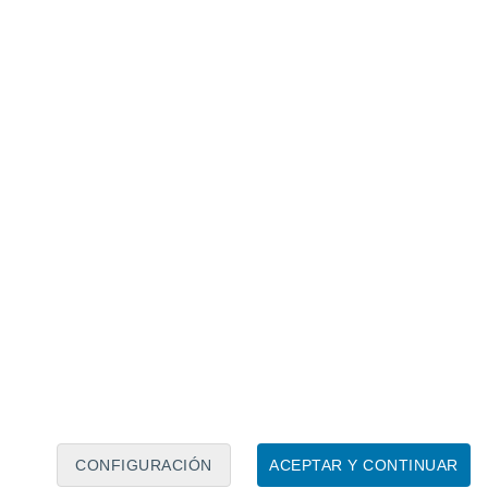
Calendario lunar
Lun
Mar
Mié
Jue
Vie
Sáb
Dom
8
9
10
11
12
13
14
15
16
CONFIGURACIÓN
ACEPTAR Y CONTINUAR