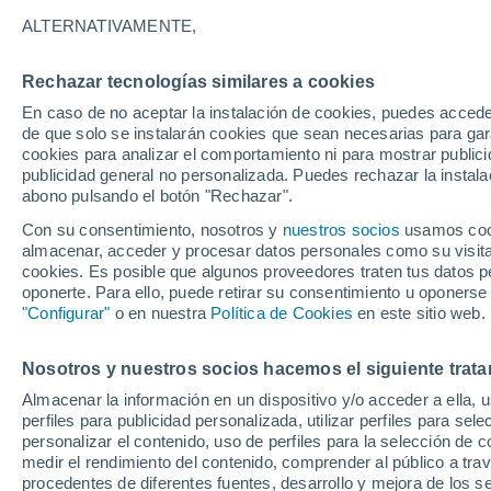
23°
ALTERNATIVAMENTE,
Rechazar tecnologías similares a cookies
Menguant
En caso de no aceptar la instalación de cookies, puedes accede
Iluminada
Sensación de 25°
de que solo se instalarán cookies que sean necesarias para garan
cookies para analizar el comportamiento ni para mostrar publici
publicidad general no personalizada. Puedes rechazar la instala
abono pulsando el botón "Rechazar".
Última hora
Aguanieve, heladas de hasta -3 °C y chubasc
Con su consentimiento, nosotros y
nuestros socios
usamos cooki
marcarán el fin de semana en la RM
almacenar, acceder y procesar datos personales como su visita e
cookies. Es posible que algunos proveedores traten tus datos pe
Tiempo 1 - 7 días
Actualidad
Mapa de temperatura
oponerte. Para ello, puede retirar su consentimiento u oponerse
"Configurar"
o en nuestra
Política de Cookies
en este sitio web.
Nosotros y nuestros socios hacemos el siguiente trata
Mañana
Lunes
Hoy
Almacenar la información en un dispositivo y/o acceder a ella, 
9 Ago
10 Ago
8 Ago
perfiles para publicidad personalizada, utilizar perfiles para sele
personalizar el contenido, uso de perfiles para la selección de c
medir el rendimiento del contenido, comprender al público a tra
procedentes de diferentes fuentes, desarrollo y mejora de los se
60%