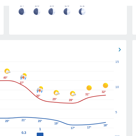
17
18
19
20
21
15
40°
37°
10
32°
31°
30°
29°
28°
5
21°
20°
20°
19°
18°
17°
17°
1
0.3