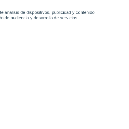
1 mm
0.2 mm
14°
/
9°
15°
/
8°
16°
/
8°
15°
/
8°
e análisis de dispositivos, publicidad y contenido
n de audiencia y desarrollo de servicios.
-
40
km/h
22
-
46
km/h
18
-
40
km/h
14
-
32
km/h
8 de agosto
nuboso
Norte
0 Bajo
°
16
-
33 km/h
FPS:
no
Noreste
0 Bajo
°
16
-
30 km/h
FPS:
no
Noreste
0 Bajo
°
16
-
30 km/h
FPS:
no
Noreste
0 Bajo
°
16
-
30 km/h
FPS:
no