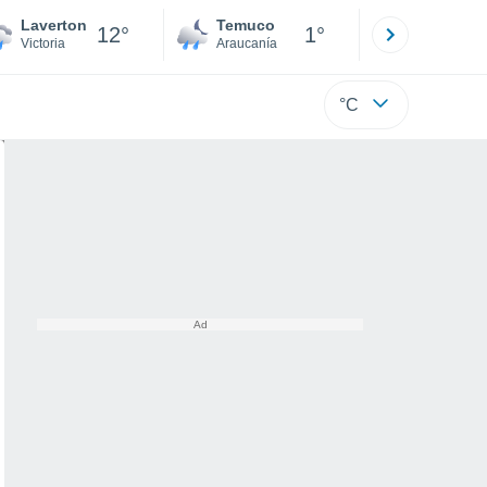
Laverton
Temuco
Osorno
12°
1°
Victoria
Araucanía
Los Lagos
°C