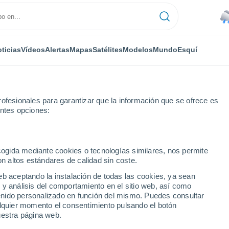
ticias
Vídeos
Alertas
Mapas
Satélites
Modelos
Mundo
Esquí
ofesionales para garantizar que la información que se ofrece es
entes opciones:
ecogida mediante cookies o tecnologías similares, nos permite
on altos estándares de calidad sin coste.
- VIC
eb aceptando la instalación de todas las cookies, ya sean
 y análisis del comportamiento en el sitio web, así como
...
ntenido personalizado en función del mismo. Puedes consultar
alquier momento el consentimiento pulsando el botón
Por hora
uestra página web.
Lluvias débiles en las próximas
horas