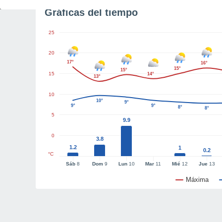
Gráficas del tiempo
25
20
17°
16°
15°
15°
15
14°
13°
10
10°
9°
9°
9°
8°
8°
5
9.9
0
3.8
1.2
1
0.2
°C
Sáb
8
Dom
9
Lun
10
Mar
11
Mié
12
Jue
13
Máxima