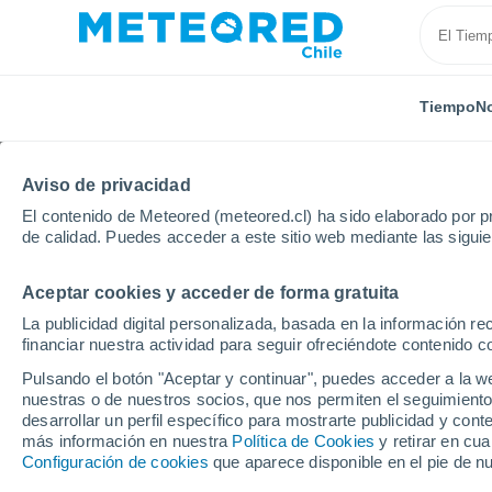
Tiempo
No
Aviso de privacidad
El contenido de Meteored (meteored.cl) ha sido elaborado por pr
de calidad. Puedes acceder a este sitio web mediante las sigui
Aceptar cookies y acceder de forma gratuita
Inicio
Australia
Estado de Victoria
Laverton
La publicidad digital personalizada, basada en la información r
financiar nuestra actividad para seguir ofreciéndote contenido c
El Tiempo en Laverton 
Pulsando el botón "Aceptar y continuar", puedes acceder a la w
nuestras o de nuestros socios, que nos permiten el seguimiento
19:02
Sábado
desarrollar un perfil específico para mostrarte publicidad y co
más información en nuestra
Política de Cookies
y retirar en cu
Configuración de cookies
que aparece disponible en el pie de n
Lluvia débil