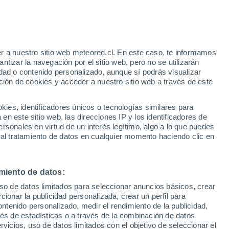
r a nuestro sitio web meteored.cl. En este caso, te informamos
tizar la navegación por el sitio web, pero no se utilizarán
dad o contenido personalizado, aunque sí podrás visualizar
ción de cookies y acceder a nuestro sitio web a través de este
uvias
es, identificadores únicos o tecnologías similares para
n este sitio web, las direcciones IP y los identificadores de
rsonales en virtud de un interés legítimo, algo a lo que puedes
ites
Modelos
 al tratamiento de datos en cualquier momento haciendo clic en
miento de datos:
Martes
Miércoles
Jueves
Viernes
uso de datos limitados para seleccionar anuncios básicos, crear
11 Ago
12 Ago
13 Ago
14 Ago
ccionar la publicidad personalizada, crear un perfil para
ontenido personalizado, medir el rendimiento de la publicidad,
vés de estadísticas o a través de la combinación de datos
rvicios, uso de datos limitados con el objetivo de seleccionar el
80%
40%