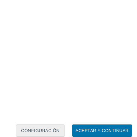
Calendario lunar
Lun
Mar
Mié
Jue
Vie
Sáb
Dom
8
9
10
11
12
13
14
15
16
17
18
19
20
21
CONFIGURACIÓN
ACEPTAR Y CONTINUAR