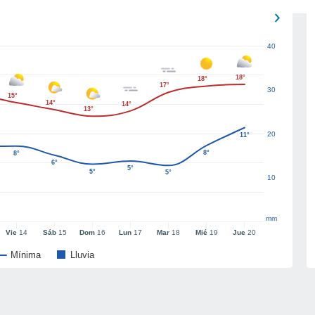
40
18°
18°
17°
30
15°
14°
14°
13°
20
11°
8°
8°
6°
5°
5°
5°
10
mm
Vie
14
Sáb
15
Dom
16
Lun
17
Mar
18
Mié
19
Jue
20
Mínima
Lluvia