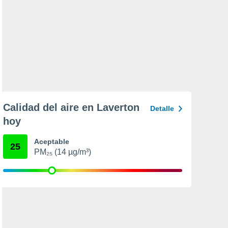
Calidad del aire en Laverton
Detalle
hoy
Aceptable
25
PM₂₅ (14 µg/m³)