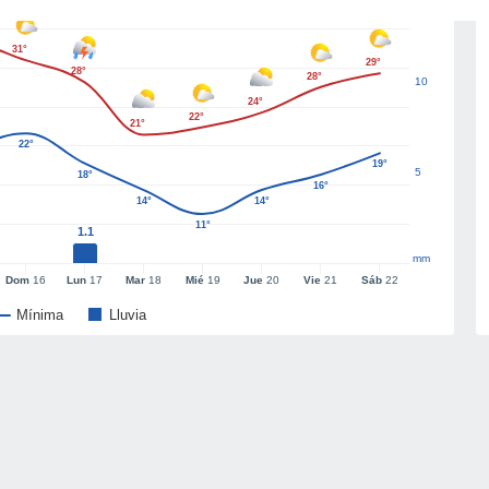
31°
29°
28°
28°
10
24°
22°
21°
22°
19°
5
18°
16°
14°
14°
11°
1.1
mm
Dom
16
Lun
17
Mar
18
Mié
19
Jue
20
Vie
21
Sáb
22
Mínima
Lluvia