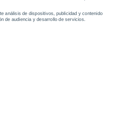
-
39
km/h
15
-
38
km/h
19
-
47
km/h
12
-
25
km/h
e análisis de dispositivos, publicidad y contenido
n de audiencia y desarrollo de servicios.
Suroeste
0 Bajo
9
-
17 km/h
FPS:
no
Suroeste
0 Bajo
10
-
19 km/h
FPS:
no
uboso
Suroeste
1 Bajo
9
-
24 km/h
FPS:
no
uboso
Suroeste
3 Medio
8
-
29 km/h
FPS:
6-10
uboso
Sur
5 Medio
6
-
34 km/h
FPS:
6-10