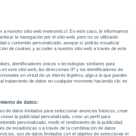
r a nuestro sitio web meteored.cl. En este caso, te informamos
/h
tizar la navegación por el sitio web, pero no se utilizarán
dad o contenido personalizado, aunque sí podrás visualizar
ción de cookies y acceder a nuestro sitio web a través de este
Satélites
Modelos
es, identificadores únicos o tecnologías similares para
n este sitio web, las direcciones IP y los identificadores de
rsonales en virtud de un interés legítimo, algo a lo que puedes
 al tratamiento de datos en cualquier momento haciendo clic en
Jueves
Viernes
Sábado
Domingo
20 Ago
21 Ago
22 Ago
23 Ago
miento de datos:
uso de datos limitados para seleccionar anuncios básicos, crear
ccionar la publicidad personalizada, crear un perfil para
ontenido personalizado, medir el rendimiento de la publicidad,
24°
/
14°
28°
/
16°
29°
/
19°
31°
/
16°
vés de estadísticas o a través de la combinación de datos
rvicios, uso de datos limitados con el objetivo de seleccionar el