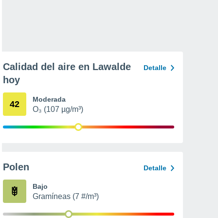
Calidad del aire en Lawalde
Detalle
hoy
Moderada
42
O₃ (107 µg/m³)
Polen
Detalle
Bajo
Gramíneas (7 #/m³)