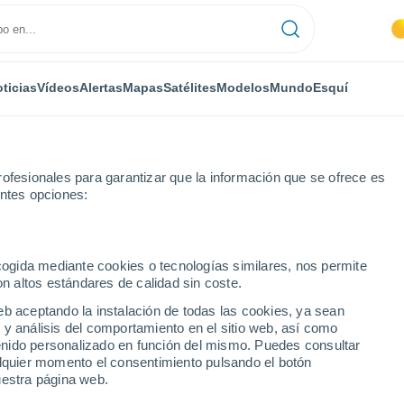
ticias
Vídeos
Alertas
Mapas
Satélites
Modelos
Mundo
Esquí
ofesionales para garantizar que la información que se ofrece es
entes opciones:
semana
ecogida mediante cookies o tecnologías similares, nos permite
on altos estándares de calidad sin coste.
 próxima semana
eb aceptando la instalación de todas las cookies, ya sean
 y análisis del comportamiento en el sitio web, así como
...
ntenido personalizado en función del mismo. Puedes consultar
alquier momento el consentimiento pulsando el botón
Por hora
uestra página web.
Cielos despejados en las
próximas horas