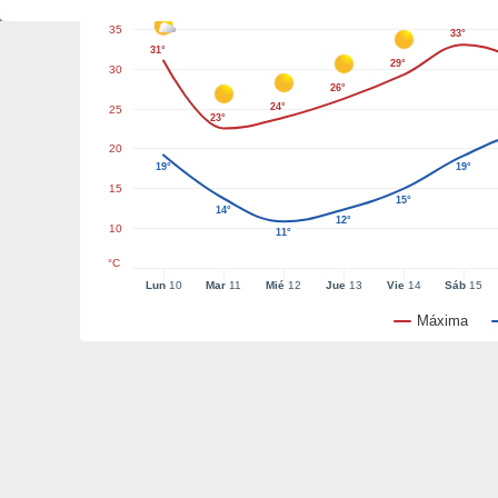
35
33°
31°
29°
30
26°
24°
25
23°
20
19°
19°
15
15°
14°
12°
10
11°
°C
Lun
10
Mar
11
Mié
12
Jue
13
Vie
14
Sáb
15
Máxima