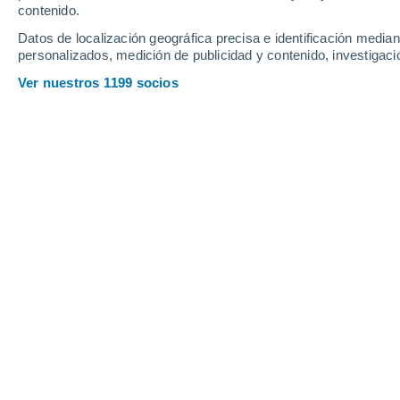
contenido.
19
-
42
km/h
12
-
33
km/h
16
10
-
34
km/h
Datos de localización geográfica precisa e identificación mediant
personalizados, medición de publicidad y contenido, investigació
Lunes, 17 de agosto
Ver nuestros 1199 socios
Nubes y claros
23°
02:00
Sensación T.
25°
Nubes y claros
23°
05:00
Sensación T.
25°
Parcialmente n
23°
08:00
Sensación T.
25°
Parcialmente n
25°
11:00
Sensación T.
26°
Parcialmente n
25°
14:00
Sensación T.
26°