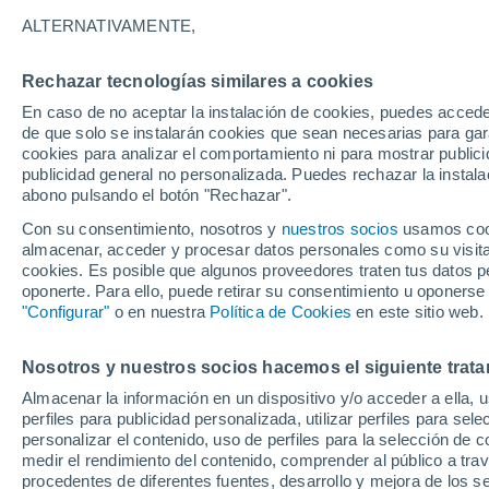
22°
ALTERNATIVAMENTE,
Rechazar tecnologías similares a cookies
Suroeste
En caso de no aceptar la instalación de cookies, puedes accede
Sensación de 22°
14
-
30 km
de que solo se instalarán cookies que sean necesarias para garan
cookies para analizar el comportamiento ni para mostrar publici
publicidad general no personalizada. Puedes rechazar la instala
abono pulsando el botón "Rechazar".
Tiempo 1 - 7 días
Actualidad
Mapa de temperatura
Con su consentimiento, nosotros y
nuestros socios
usamos cooki
almacenar, acceder y procesar datos personales como su visita e
cookies. Es posible que algunos proveedores traten tus datos pe
oponerte. Para ello, puede retirar su consentimiento u oponerse
Martes
Miércoles
Lunes
"Configurar"
o en nuestra
Política de Cookies
en este sitio web.
18 Ago
19 Ago
17 Ago
Nosotros y nuestros socios hacemos el siguiente trata
Almacenar la información en un dispositivo y/o acceder a ella, 
50%
perfiles para publicidad personalizada, utilizar perfiles para sele
1.1 mm
personalizar el contenido, uso de perfiles para la selección de c
21°
/
14°
22°
/
11°
28°
/
18°
medir el rendimiento del contenido, comprender al público a tra
procedentes de diferentes fuentes, desarrollo y mejora de los se