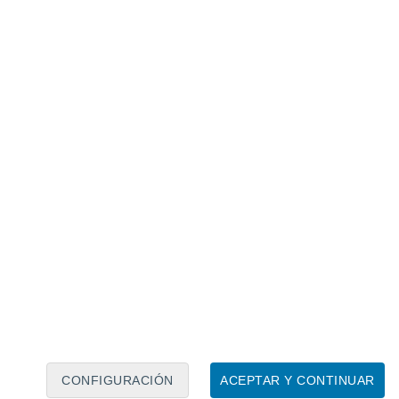
Calendario lunar
Lun
Mar
Mié
Jue
Vie
Sáb
Dom
10
11
12
13
14
15
16
17
18
19
20
21
22
23
CONFIGURACIÓN
ACEPTAR Y CONTINUAR
15