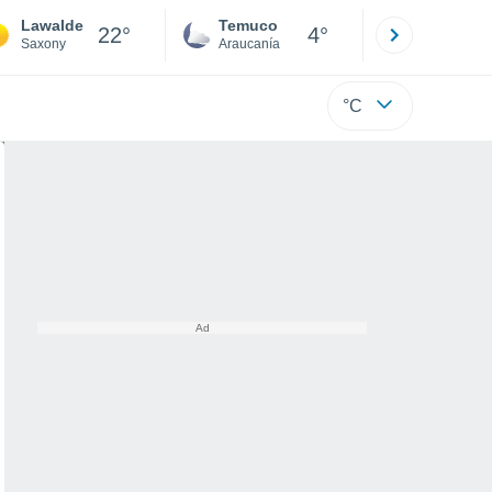
Lawalde
Temuco
Osorno
22°
4°
Saxony
Araucanía
Los Lagos
°C