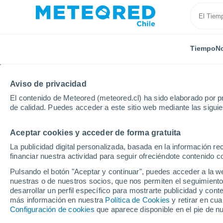
Tiempo
No
Aviso de privacidad
El contenido de Meteored (meteored.cl) ha sido elaborado por pr
de calidad. Puedes acceder a este sitio web mediante las sigui
Aceptar cookies y acceder de forma gratuita
Inicio
Alemania
Sajonia
Lawalde
Próxima 
La publicidad digital personalizada, basada en la información r
financiar nuestra actividad para seguir ofreciéndote contenido c
El Tiempo en Lawalde
Pulsando el botón "Aceptar y continuar", puedes acceder a la w
nuestras o de nuestros socios, que nos permiten el seguimiento
06:48
Lunes
desarrollar un perfil específico para mostrarte publicidad y co
más información en nuestra
Política de Cookies
y retirar en cu
Configuración de cookies
que aparece disponible en el pie de n
Soleado