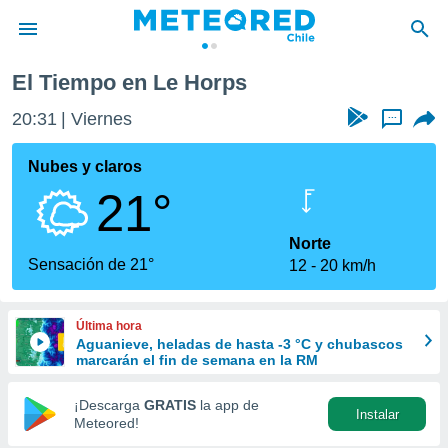
Le Horps
El Tiempo en Le Horps
privacidad
20:31
Viernes
...
o de
eteored.cl)
borado por
Nubes y claros
es para
21°
ue la
 que se
e calidad.
Norte
eder a este
Sensación de 21°
12
20 km/h
ediante las
opciones:
Última hora
ookies y
Aguanieve, heladas de hasta -3 °C y chubascos
e forma
marcarán el fin de semana en la RM
d digital
¡Descarga
GRATIS
la app de
Instalar
ada, basada
Meteored!
mación