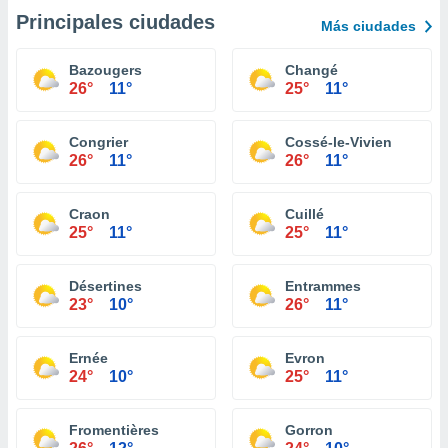
Principales ciudades
Más ciudades
Bazougers
Changé
26°
11°
25°
11°
Congrier
Cossé-le-Vivien
26°
11°
26°
11°
Craon
Cuillé
25°
11°
25°
11°
Désertines
Entrammes
23°
10°
26°
11°
Ernée
Evron
24°
10°
25°
11°
Fromentières
Gorron