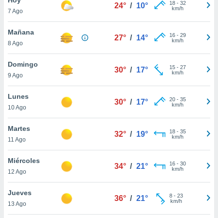
18
-
32
24°
/
10°
km/h
7 Ago
do en
 mismo.
sultar más
Mañana
16
-
29
27°
/
14°
 en nuestra
km/h
8 Ago
 Cookies
y
ualquier
Domingo
15
-
27
30°
/
17°
km/h
9 Ago
ento
 botón
ación de
Lunes
20
-
35
30°
/
17°
kies
km/h
10 Ago
 disponible
e nuestra
Martes
18
-
35
.
32°
/
19°
km/h
11 Ago
IVAMENTE,
Miércoles
16
-
30
34°
/
21°
km/h
12 Ago
as
 a cookies
Jueves
8
-
23
36°
/
21°
km/h
 no aceptar
13 Ago
ón de