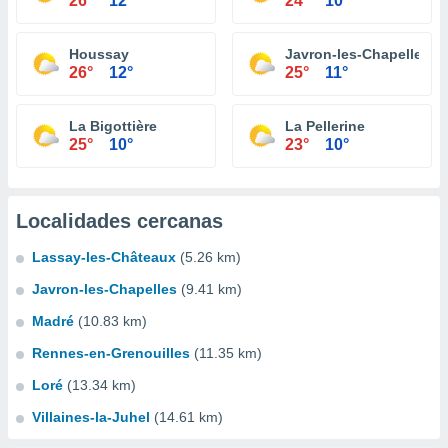
26°
12°
24°
10°
Houssay
Javron-les-Chapelles
26°
12°
25°
11°
La Bigottière
La Pellerine
25°
10°
23°
10°
Localidades cercanas
Lassay-les-Châteaux
(5.26 km)
Javron-les-Chapelles
(9.41 km)
Madré
(10.83 km)
Rennes-en-Grenouilles
(11.35 km)
Loré
(13.34 km)
Villaines-la-Juhel
(14.61 km)