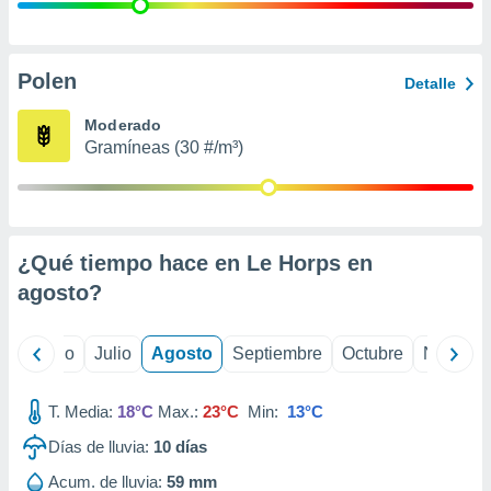
 seleccionar
o.
calización
precisa e
Polen
Detalle
ión mediante
Moderado
, publicidad
Gramíneas (30 #/m³)
dos,
 publicidad
,
ón de
¿Qué tiempo hace en Le Horps en
 desarrollo
s.
agosto
?
tros 1199
ios
yo
Junio
Julio
Agosto
Septiembre
Octubre
Noviemb
T. Media:
18°C
Max.:
23°C
Min:
13°C
Días de lluvia:
10
días
Acum. de lluvia:
59 mm