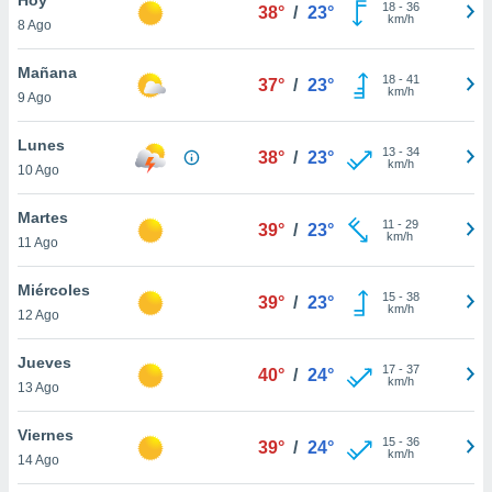
18
-
36
38°
/
23°
km/h
8 Ago
do en
 mismo.
sultar más
Mañana
18
-
41
37°
/
23°
 en nuestra
km/h
9 Ago
 Cookies
y
ualquier
Lunes
13
-
34
38°
/
23°
km/h
10 Ago
ento
 botón
ación de
Martes
11
-
29
39°
/
23°
kies
km/h
11 Ago
 disponible
e nuestra
Miércoles
15
-
38
.
39°
/
23°
km/h
12 Ago
IVAMENTE,
Jueves
17
-
37
40°
/
24°
km/h
13 Ago
as
 a cookies
Viernes
15
-
36
39°
/
24°
km/h
 no aceptar
14 Ago
ón de