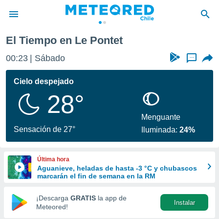
Pontet
El Tiempo en Le Pontet
privacidad
00:23
Sábado
...
o de
eteored.cl)
borado por
Cielo despejado
es para
28°
ue la
 que se
e calidad.
Menguante
eder a este
Sensación de 27°
Iluminada:
24%
ediante las
opciones:
Última hora
ookies y
Aguanieve, heladas de hasta -3 °C y chubascos
e forma
marcarán el fin de semana en la RM
d digital
¡Descarga
GRATIS
la app de
Instalar
ada, basada
Meteored!
mación