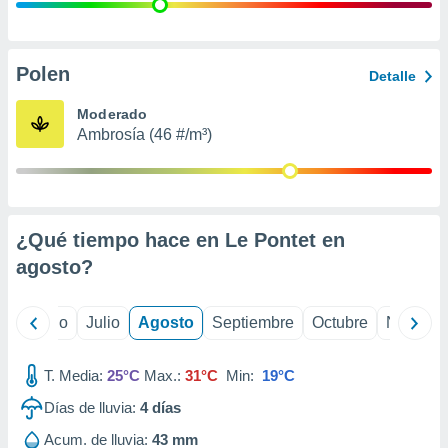
 seleccionar
o.
calización
precisa e
Polen
Detalle
ión mediante
Moderado
, publicidad
Ambrosía (46 #/m³)
dos,
 publicidad
,
ón de
¿Qué tiempo hace en Le Pontet en
 desarrollo
s.
agosto
?
tros 1199
ios
yo
Junio
Julio
Agosto
Septiembre
Octubre
Noviemb
T. Media:
25°C
Max.:
31°C
Min:
19°C
Días de lluvia:
4
días
Acum. de lluvia:
43 mm