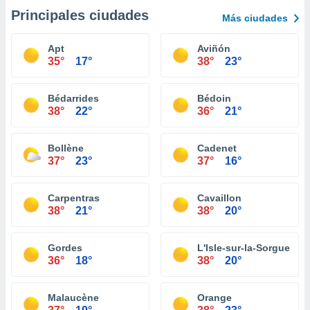
Principales ciudades
Más ciudades
Apt
Aviñón
35°
17°
38°
23°
Bédarrides
Bédoin
38°
22°
36°
21°
Bollène
Cadenet
37°
23°
37°
16°
Carpentras
Cavaillon
38°
21°
38°
20°
Gordes
L'Isle-sur-la-Sorgue
36°
18°
38°
20°
Malaucène
Orange