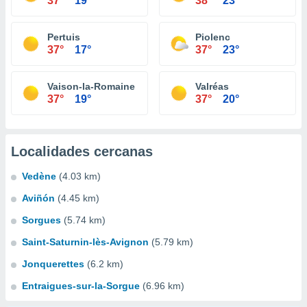
37°
19°
38°
23°
Pertuis
Piolenc
37°
17°
37°
23°
Vaison-la-Romaine
Valréas
37°
19°
37°
20°
Localidades cercanas
Vedène
(4.03 km)
Aviñón
(4.45 km)
Sorgues
(5.74 km)
Saint-Saturnin-lès-Avignon
(5.79 km)
Jonquerettes
(6.2 km)
Entraigues-sur-la-Sorgue
(6.96 km)