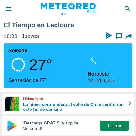
El Tiempo en Lectoure
privacidad
18:30
Jueves
...
o de
eteored.cl)
borado por
Soleado
es para
27°
ue la
 que se
e calidad.
Noroeste
eder a este
Sensación de 27°
12
26 km/h
ediante las
opciones:
Última hora
ookies y
La nieve sorprenderá al valle de Chile centro-sur
e forma
este fin de semana
d digital
¡Descarga
GRATIS
la app de
Instalar
ada, basada
Meteored!
mación