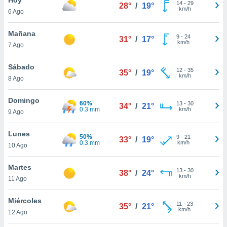
14
-
29
28°
/
19°
km/h
6 Ago
do en
 mismo.
sultar más
Mañana
9
-
24
31°
/
17°
 en nuestra
km/h
7 Ago
 Cookies
y
ualquier
Sábado
12
-
35
35°
/
19°
km/h
8 Ago
ento
 botón
ación de
Domingo
60%
13
-
30
34°
/
21°
kies
0.3 mm
km/h
9 Ago
 disponible
e nuestra
Lunes
50%
9
-
21
.
33°
/
19°
0.3 mm
km/h
10 Ago
IVAMENTE,
Martes
13
-
30
38°
/
24°
km/h
11 Ago
as
 a cookies
Miércoles
11
-
23
35°
/
21°
km/h
 no aceptar
12 Ago
ón de