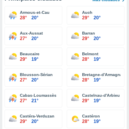
Armous-et-Cau
Auch
28°
20°
29°
20°
Aux-Aussat
Barran
27°
20°
29°
20°
Beaucaire
Belmont
29°
19°
28°
19°
Blousson-Sérian
Bretagne-d'Armagnac
27°
20°
28°
19°
Cabas-Loumassès
Castelnau-d'Arbieu
27°
21°
29°
19°
Castéra-Verduzan
Castéron
29°
20°
28°
19°