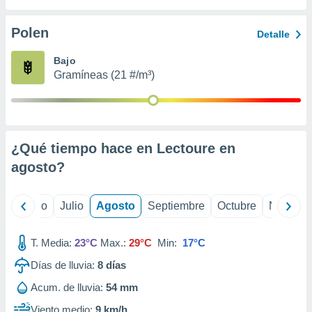
 seleccionar
o.
Polen
Detalle
calización
precisa e
Bajo
ión mediante
Gramíneas (21 #/m³)
, publicidad
dos,
 publicidad
,
¿Qué tiempo hace en Lectoure en
ón de
agosto
?
 desarrollo
s.
tros 1199
yo
Junio
Julio
Agosto
Septiembre
Octubre
Noviemb
ios
T. Media:
23°C
Max.:
29°C
Min:
17°C
Días de lluvia:
8
días
Acum. de lluvia:
54 mm
Viento medio:
9 km/h