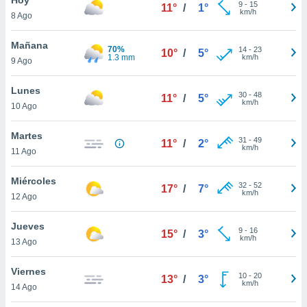
9
-
15
11°
/
1°
km/h
8 Ago
do en
 mismo.
sultar más
Mañana
70%
14
-
23
10°
/
5°
 en nuestra
1.3 mm
km/h
9 Ago
 Cookies
y
ualquier
Lunes
30
-
48
11°
/
5°
km/h
10 Ago
ento
 botón
ación de
Martes
31
-
49
11°
/
2°
kies
km/h
11 Ago
 disponible
e nuestra
Miércoles
32
-
52
.
17°
/
7°
km/h
12 Ago
IVAMENTE,
Jueves
9
-
16
15°
/
3°
km/h
13 Ago
as
 a cookies
Viernes
10
-
20
13°
/
3°
km/h
 no aceptar
14 Ago
ón de