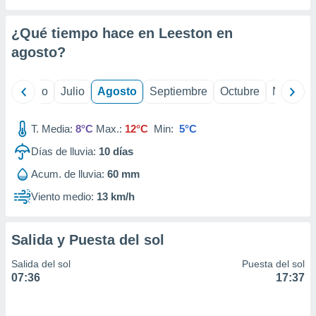
 seleccionar
o.
¿Qué tiempo hace en Leeston en
calización
precisa e
agosto
?
ión mediante
, publicidad
yo
Junio
Julio
Agosto
Septiembre
Octubre
Noviemb
dos,
T. Media:
8°C
Max.:
12°C
Min:
5°C
 publicidad
,
Días de lluvia:
10
días
ón de
 desarrollo
Acum. de lluvia:
60 mm
s.
Viento medio:
13 km/h
tros 1199
ios
Salida y Puesta del sol
Salida del sol
Puesta del sol
07:36
17:37