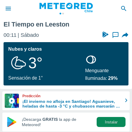
El Tiempo en Leeston
privacidad
00:11
Sábado
...
o de
eteored.cl)
borado por
Nubes y claros
es para
3°
ue la
 que se
e calidad.
Menguante
eder a este
Sensación de 1°
Iluminada:
29%
ediante las
opciones:
Predicción
ookies y
¡El invierno no afloja en Santiago! Aguanieve,
e forma
heladas de hasta -3 °C y chubascos marcarán el
fin de semana en la RM
d digital
¡Descarga
GRATIS
la app de
Instalar
ada, basada
Meteored!
mación