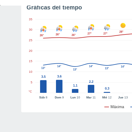
Gráficas del tiempo
35
30
28°
27°
27°
26°
26°
26°
25
20
15
14°
14°
14°
13°
13°
13°
10
3.6
3.5
2.2
5
1.1
0.3
°C
Sáb
8
Dom
9
Lun
10
Mar
11
Mié
12
Jue
13
Máxima