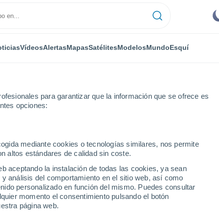
ticias
Vídeos
Alertas
Mapas
Satélites
Modelos
Mundo
Esquí
ofesionales para garantizar que la información que se ofrece es
entes opciones:
Les Angles
ecogida mediante cookies o tecnologías similares, nos permite
on altos estándares de calidad sin coste.
es
eb aceptando la instalación de todas las cookies, ya sean
 y análisis del comportamiento en el sitio web, así como
...
ntenido personalizado en función del mismo. Puedes consultar
alquier momento el consentimiento pulsando el botón
Por hora
uestra página web.
Intervalos nubosos en las
próximas horas