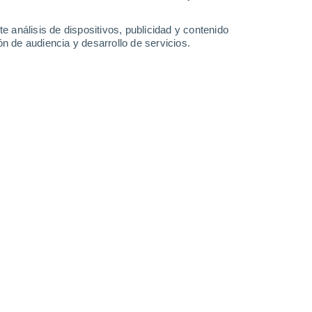
2.2 mm
0.3 mm
0.2 mm
27°
/
14°
27°
/
13°
28°
/
14°
28°
/
13°
e análisis de dispositivos, publicidad y contenido
n de audiencia y desarrollo de servicios.
-
25
km/h
9
-
30
km/h
8
-
33
km/h
8
-
38
km/h
e agosto
o
Suroeste
0 Bajo
4
-
14 km/h
FPS:
no
o
Suroeste
0 Bajo
5
-
16 km/h
FPS:
no
Suroeste
0 Bajo
4
-
14 km/h
FPS:
no
Sur
5 Medio
3
-
15 km/h
FPS:
6-10