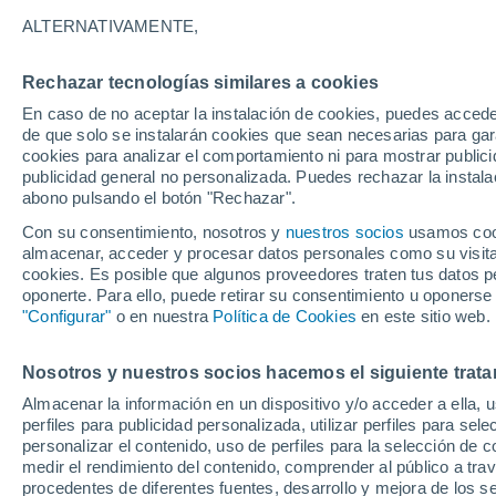
14°
ALTERNATIVAMENTE,
Rechazar tecnologías similares a cookies
Menguant
En caso de no aceptar la instalación de cookies, puedes accede
Iluminada
Sensación de 14°
de que solo se instalarán cookies que sean necesarias para garan
cookies para analizar el comportamiento ni para mostrar publici
publicidad general no personalizada. Puedes rechazar la instala
abono pulsando el botón "Rechazar".
Última hora
Aguanieve, heladas de hasta -3 °C y chubasc
Con su consentimiento, nosotros y
nuestros socios
usamos cooki
marcarán el fin de semana en la RM
almacenar, acceder y procesar datos personales como su visita e
cookies. Es posible que algunos proveedores traten tus datos pe
Tiempo 1 - 7 días
Actualidad
Mapa de temperatura
oponerte. Para ello, puede retirar su consentimiento u oponerse
"Configurar"
o en nuestra
Política de Cookies
en este sitio web.
Nosotros y nuestros socios hacemos el siguiente trata
Mañana
Lunes
Hoy
Almacenar la información en un dispositivo y/o acceder a ella, 
9 Ago
10 Ago
8 Ago
perfiles para publicidad personalizada, utilizar perfiles para sele
personalizar el contenido, uso de perfiles para la selección de c
medir el rendimiento del contenido, comprender al público a tra
procedentes de diferentes fuentes, desarrollo y mejora de los se
90%
80%
90%