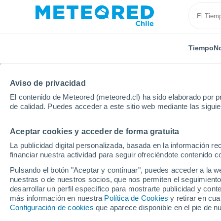
Tiempo
No
Aviso de privacidad
El contenido de Meteored (meteored.cl) ha sido elaborado por pr
de calidad. Puedes acceder a este sitio web mediante las sigui
Aceptar cookies y acceder de forma gratuita
Inicio
Francia
Occitania
Pirineos Orientales
La publicidad digital personalizada, basada en la información r
financiar nuestra actividad para seguir ofreciéndote contenido c
El Tiempo en Les Angl
Pulsando el botón "Aceptar y continuar", puedes acceder a la w
nuestras o de nuestros socios, que nos permiten el seguimiento
04:39
Sábado
desarrollar un perfil específico para mostrarte publicidad y co
más información en nuestra
Política de Cookies
y retirar en cu
Configuración de cookies
que aparece disponible en el pie de n
Cielo despejado