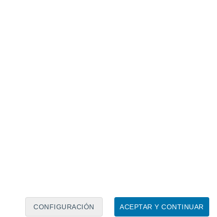
Calendario lunar
Lun
Mar
Mié
Jue
Vie
Sáb
Dom
8
9
10
11
12
13
14
15
16
17
18
19
20
21
CONFIGURACIÓN
ACEPTAR Y CONTINUAR