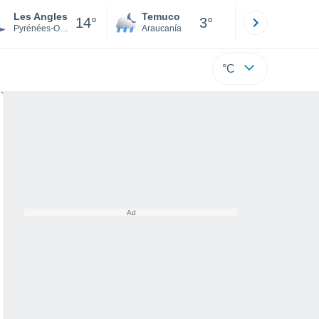
Les Angles
Temuco
Osorno
14°
3°
Pyrénées-Orientales
Araucanía
Los Lagos
°C