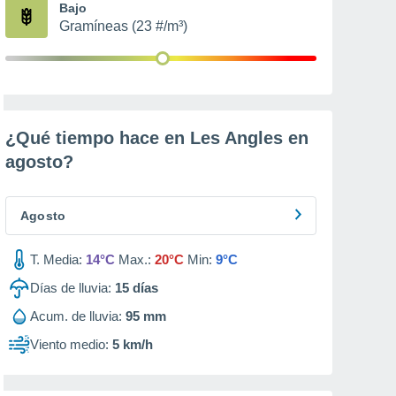
Bajo
Gramíneas (23 #/m³)
¿Qué tiempo hace en Les Angles en
agosto
?
Agosto
T. Media:
14°C
Max.:
20°C
Min:
9°C
Días de lluvia:
15
días
Acum. de lluvia:
95 mm
Viento medio:
5 km/h