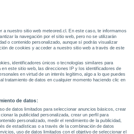
Parte de nieve
Pistas abiertas
Remontes
e
0 / 45
0 / 23
r a nuestro sitio web meteored.cl. En este caso, te informamos
:
24%
Km esquiables
Nieve
tizar la navegación por el sitio web, pero no se utilizarán
0 / 55
0 cm
dad o contenido personalizado, aunque sí podrás visualizar
ción de cookies y acceder a nuestro sitio web a través de este
os
es, identificadores únicos o tecnologías similares para
n este sitio web, las direcciones IP y los identificadores de
rsonales en virtud de un interés legítimo, algo a lo que puedes
Satélites
Modelos
 al tratamiento de datos en cualquier momento haciendo clic en
miento de datos:
Martes
Miércoles
Jueves
Viernes
uso de datos limitados para seleccionar anuncios básicos, crear
11 Ago
12 Ago
13 Ago
14 Ago
ccionar la publicidad personalizada, crear un perfil para
ontenido personalizado, medir el rendimiento de la publicidad,
vés de estadísticas o a través de la combinación de datos
rvicios, uso de datos limitados con el objetivo de seleccionar el
90%
80%
60%