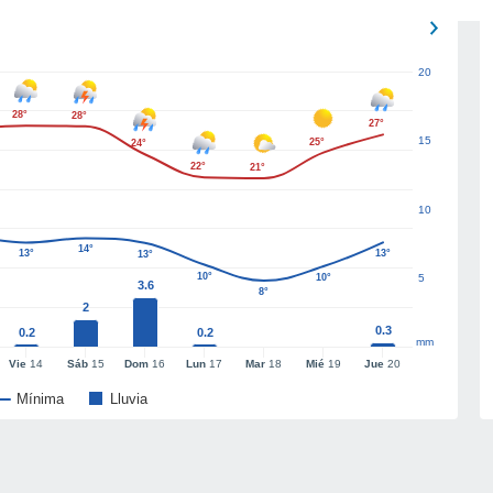
20
28°
28°
27°
15
25°
24°
22°
21°
10
14°
13°
13°
13°
10°
10°
5
3.6
8°
2
0.3
0.2
0.2
mm
Vie
14
Sáb
15
Dom
16
Lun
17
Mar
18
Mié
19
Jue
20
Mínima
Lluvia