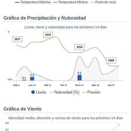
 mediante
Temperatura Máxima
Temperatura Mínima
Punto de rocío
tecnologías
nos permite
Gráfica de Precipitación y Nubosidad
r nuestra
para seguir
Lluvia, nieve y nubosidad para los próximos 14 días
e contenido
1
5
estándares
1019
ACEPTAR
1017
 sin coste.
Y
1014
CONTINUAR
 el botón
continuar",
5
ceder a la
1009
CONFIGURACIÓN
tando la
n de todas
0.6
0.4
s, ya sean
0.1
mm
de nuestros
Sáb
8
Lun
10
Mié
12
Vie
14
Dom
16
Mar
18
Jue
20
 que nos
Lluvia
Nubosidad (%)
Presión
ten el
 y análisis
tamiento en
Gráfica de Viento
b, así como
r un perfil
Velocidad media, dirección y rachas de viento para los próximos 14 días
ico para
60
ublicidad y
50