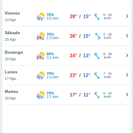
uedes
uestro sitio
Viernes
ed.cl. En
70%
8
-
34
28°
/
15°
0.5 mm
km/h
te
14 Ago
 de que
talarán
Sábado
70%
5
-
30
e sean
26°
/
15°
2.3 mm
km/h
15 Ago
para
a
Domingo
por el sitio
80%
8
-
39
24°
/
13°
3.1 mm
km/h
o se
16 Ago
cookies para
Lunes
70%
7
-
34
23°
/
12°
nto ni para
2.3 mm
km/h
17 Ago
licidad o
Martes
ado, aunque
70%
6
-
34
17°
/
11°
2.1 mm
km/h
sualizar
18 Ago
general no
ada. Puedes
 instalación
y acceder a
io web a
ste abono