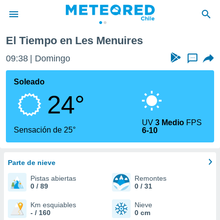
uires
El Tiempo en Les Menuires
privacidad
09:38
Domingo
...
o de
eteored.cl)
borado por
Soleado
es para
24°
ue la
 que se
e calidad.
UV
3 Medio
FPS
eder a este
Sensación de 25°
6-10
ediante las
opciones:
Parte de nieve
ookies y
e forma
Pistas abiertas
Remontes
0 / 89
0 / 31
d digital
ada, basada
Km esquiables
Nieve
- / 160
0 cm
mación