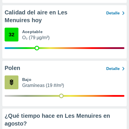
 seleccionar
o.
Calidad del aire en Les
Detalle
calización
Menuires hoy
precisa e
ión mediante
Aceptable
32
, publicidad
O₃ (79 µg/m³)
dos,
 publicidad
,
ón de
Polen
Detalle
 desarrollo
s.
Bajo
tros 1199
Gramíneas (19 #/m³)
ios
¿Qué tiempo hace en Les Menuires en
agosto
?