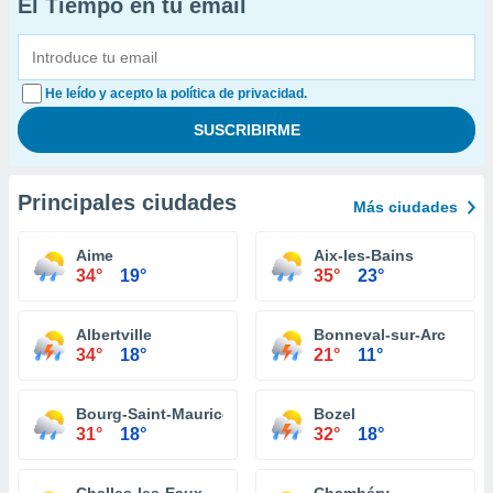
El Tiempo en tu email
He leído y acepto la política de privacidad.
Principales ciudades
Más ciudades
Aime
Aix-les-Bains
34°
19°
35°
23°
Albertville
Bonneval-sur-Arc
34°
18°
21°
11°
Bourg-Saint-Maurice
Bozel
31°
18°
32°
18°