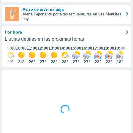
ediante
ecnologías
Aviso de nivel naranja
nos permite
Alerta importante por altas temperaturas en Les Menuires
estra
hoy
ara seguir
e contenido
Por hora
stándares
ACEPTAR
Lluvias débiles en las próximas horas
sin coste.
Y
:00
09:00
10:00
11:00
12:00
13:00
14:00
15:00
16:00
17:00
18:00
19:00
20:
CONTINUAR
 botón
continuar",
der a la
8°
22°
24°
26°
27°
28°
28°
27°
27°
23°
23°
18°
18
CONFIGURACIÓN
ndo la
 de todas
, ya sean
de nuestros
 nos
 y análisis
tamiento en
b, así como
un perfil
para
ublicidad y