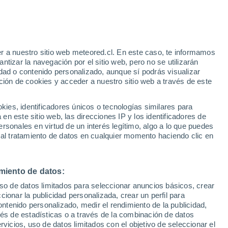
r a nuestro sitio web meteored.cl. En este caso, te informamos
h
tizar la navegación por el sitio web, pero no se utilizarán
dad o contenido personalizado, aunque sí podrás visualizar
ción de cookies y acceder a nuestro sitio web a través de este
es, identificadores únicos o tecnologías similares para
na
n este sitio web, las direcciones IP y los identificadores de
rsonales en virtud de un interés legítimo, algo a lo que puedes
ites
Modelos
 al tratamiento de datos en cualquier momento haciendo clic en
miento de datos:
omingo
Lunes
Martes
Miércoles
uso de datos limitados para seleccionar anuncios básicos, crear
9 Ago
10 Ago
11 Ago
12 Ago
ccionar la publicidad personalizada, crear un perfil para
ontenido personalizado, medir el rendimiento de la publicidad,
vés de estadísticas o a través de la combinación de datos
rvicios, uso de datos limitados con el objetivo de seleccionar el
60%
90%