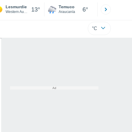
Lesmurdie
Temuco
Osorno
13°
6°
Western Australia
Araucanía
Los Lagos
°C