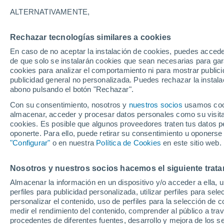
13°
ALTERNATIVAMENTE,
Rechazar tecnologías similares a cookies
Noreste
En caso de no aceptar la instalación de cookies, puedes accede
Sensación de 13°
7
-
15 km/
de que solo se instalarán cookies que sean necesarias para garan
cookies para analizar el comportamiento ni para mostrar publici
publicidad general no personalizada. Puedes rechazar la instala
abono pulsando el botón "Rechazar".
Predicción
ECMWF actualiza su pronóstico para Chile:
Con su consentimiento, nosotros y
nuestros socios
usamos cooki
agosto, septiembre y octubre mantendrían u
almacenar, acceder y procesar datos personales como su visita e
señal favorable para las lluvias
cookies. Es posible que algunos proveedores traten tus datos pe
Tiempo 1 - 7 días
Actualidad
Mapa de lluvia
Satél
oponerte. Para ello, puede retirar su consentimiento u oponerse
"Configurar"
o en nuestra
Política de Cookies
en este sitio web.
Nosotros y nuestros socios hacemos el siguiente trata
Mañana
Sábado
D
Hoy
Almacenar la información en un dispositivo y/o acceder a ella, 
7 Ago
8 Ago
6 Ago
perfiles para publicidad personalizada, utilizar perfiles para sele
personalizar el contenido, uso de perfiles para la selección de c
medir el rendimiento del contenido, comprender al público a tra
procedentes de diferentes fuentes, desarrollo y mejora de los se
90%
90%
80%