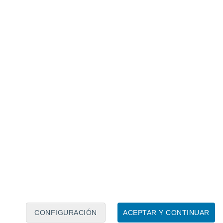
Calendario lunar
Lun
Mar
Mié
Jue
Vie
Sáb
Dom
6
7
8
9
10
11
12
13
14
15
16
17
18
19
CONFIGURACIÓN
ACEPTAR Y CONTINUAR