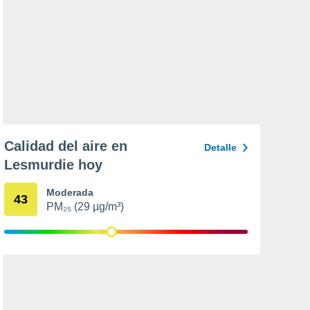
Calidad del aire en
Detalle
Lesmurdie hoy
Moderada
43
PM₂₅ (29 µg/m³)