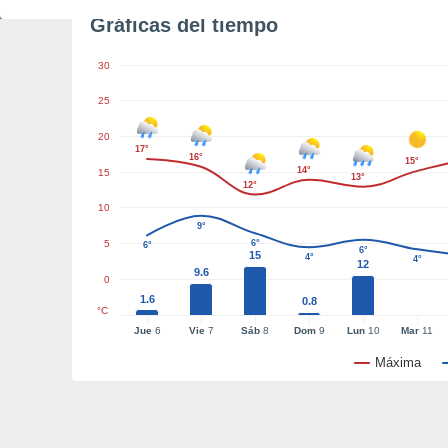
Gráficas del tiempo
30
25
20
17°
16°
15°
14°
15
13°
12°
10
9°
5
6°
6°
6°
15
4°
4°
12
9.6
0
1.6
0.8
°C
Jue
6
Vie
7
Sáb
8
Dom
9
Lun
10
Mar
11
Máxima