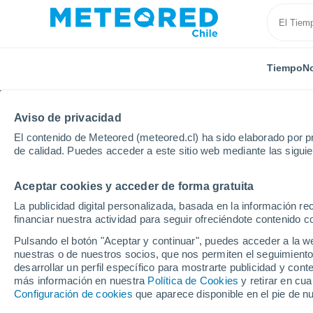
Tiempo
No
Aviso de privacidad
El contenido de Meteored (meteored.cl) ha sido elaborado por pr
de calidad. Puedes acceder a este sitio web mediante las sigui
Aceptar cookies y acceder de forma gratuita
Inicio
Australia
Australia Occidental
Lesmurdie
La publicidad digital personalizada, basada en la información r
financiar nuestra actividad para seguir ofreciéndote contenido c
El Tiempo en Lesmurdi
Pulsando el botón "Aceptar y continuar", puedes acceder a la w
nuestras o de nuestros socios, que nos permiten el seguimiento
08:30
Jueves
desarrollar un perfil específico para mostrarte publicidad y co
más información en nuestra
Política de Cookies
y retirar en cu
Configuración de cookies
que aparece disponible en el pie de n
Soleado