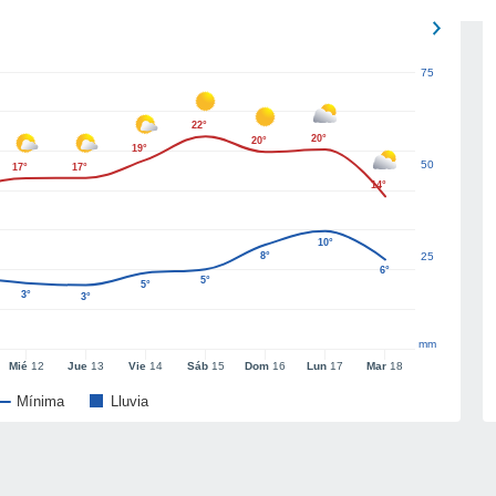
75
22°
20°
20°
19°
50
17°
17°
14°
10°
8°
25
6°
5°
5°
3°
3°
mm
Mié
12
Jue
13
Vie
14
Sáb
15
Dom
16
Lun
17
Mar
18
Mínima
Lluvia