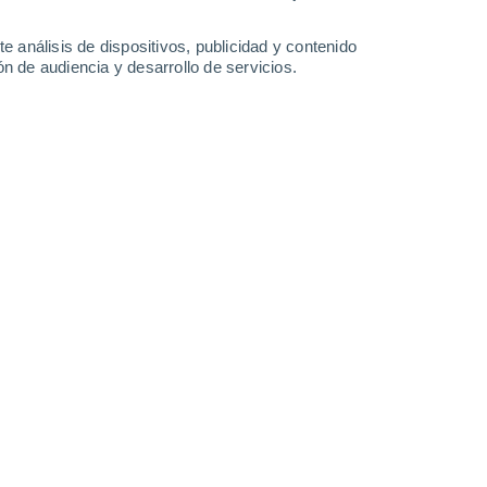
0.8 mm
12 mm
14°
/
4°
13°
/
6°
15°
/
4°
17°
/
3°
e análisis de dispositivos, publicidad y contenido
n de audiencia y desarrollo de servicios.
-
23
km/h
24
-
56
km/h
14
-
36
km/h
8
-
22
km/h
, 6 de agosto
Noreste
1 Bajo
7
-
15 km/h
FPS:
no
Noroeste
2 Bajo
7
-
18 km/h
FPS:
no
Noroeste
3 Medio
9
-
24 km/h
FPS:
6-10
Oeste
4 Medio
11
-
28 km/h
FPS:
6-10