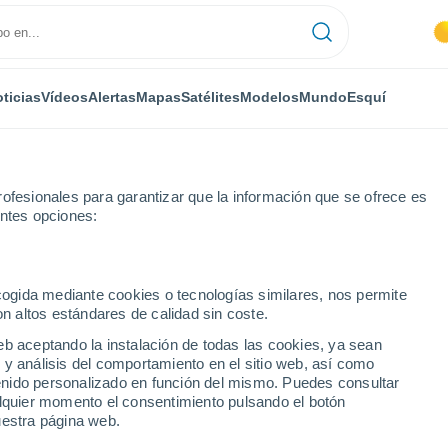
ticias
Vídeos
Alertas
Mapas
Satélites
Modelos
Mundo
Esquí
ofesionales para garantizar que la información que se ofrece es
entes opciones:
ecogida mediante cookies o tecnologías similares, nos permite
on altos estándares de calidad sin coste.
e - WA
eb aceptando la instalación de todas las cookies, ya sean
 y análisis del comportamiento en el sitio web, así como
...
ntenido personalizado en función del mismo. Puedes consultar
alquier momento el consentimiento pulsando el botón
Por hora
uestra página web.
Lluvias débiles en las próximas
horas