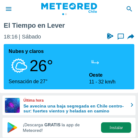
El Tiempo en Lever
privacidad
18:16
Sábado
...
o de
eteored.cl)
borado por
Nubes y claros
es para
26°
ue la
 que se
e calidad.
Oeste
eder a este
Sensación de 27°
11
32 km/h
ediante las
opciones:
Última hora
ookies y
Se avecina una baja segregada en Chile centro-
e forma
sur: fuertes vientos y heladas en camino
d digital
¡Descarga
GRATIS
la app de
Instalar
ada, basada
Meteored!
mación