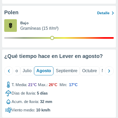
 seleccionar
o.
Polen
Detalle
calización
precisa e
Bajo
ión mediante
Gramíneas (15 #/m³)
, publicidad
dos,
 publicidad
,
¿Qué tiempo hace en Lever en
agosto
?
ón de
 desarrollo
s.
yo
Junio
Julio
Agosto
Septiembre
Octubre
Noviemb
tros 1199
ios
T. Media:
21°C
Max.:
26°C
Min:
17°C
Días de lluvia:
5
días
Acum. de lluvia:
32 mm
Viento medio:
10 km/h