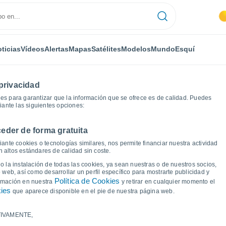
ticias
Vídeos
Alertas
Mapas
Satélites
Modelos
Mundo
Esquí
privacidad
es para garantizar que la información que se ofrece es de calidad. Puedes
iante las siguientes opciones:
eder de forma gratuita
Libán
Gráficas del tiempo
ante cookies o tecnologías similares, nos permite financiar nuestra actividad
 altos estándares de calidad sin coste.
 Libán (República
 la instalación de todas las cookies, ya sean nuestras o de nuestros socios,
 web, así como desarrollar un perfil específico para mostrarte publicidad y
Política de Cookies
ormación en nuestra
y retirar en cualquier momento el
kies
que aparece disponible en el pie de nuestra página web.
IVAMENTE,