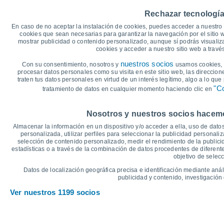
Temperatura máxima, temperatura mínim
Rechazar tecnología
40
En caso de no aceptar la instalación de cookies, puedes acceder a nuestro 
35°
35
cookies que sean necesarias para garantizar la navegación por el sitio w
32°
mostrar publicidad o contenido personalizado, aunque sí podrás visualiz
30
28°
cookies y acceder a nuestro sitio web a trav
27°
26°
25°
25
nuestros socios
Con su consentimiento, nosotros y
usamos cookies, i
20°
procesar datos personales como su visita en este sitio web, las direccion
20
16°
traten tus datos personales en virtud de un interés legítimo, algo a lo qu
15°
15°
15
13°
"Co
tratamiento de datos en cualquier momento haciendo clic en
12°
10
5
Nosotros y nuestros socios hacemos
°C
Almacenar la información en un dispositivo y/o acceder a ella, uso de datos
personalizada, utilizar perfiles para seleccionar la publicidad personaliz
Sáb
8
Dom
9
Lun
10
Mar
11
Mié
12
Jue
13
V
selección de contenido personalizado, medir el rendimiento de la publici
estadísticas o a través de la combinación de datos procedentes de diferentes
Temperatura Máxima
T
objetivo de selecc
Datos de localización geográfica precisa e identificación mediante anál
Gráfica de Precipitación y Nubosidad
publicidad y contenido, investigación 
Ver nuestros 1199 socios
Lluvia, nieve y nubos
5
1027