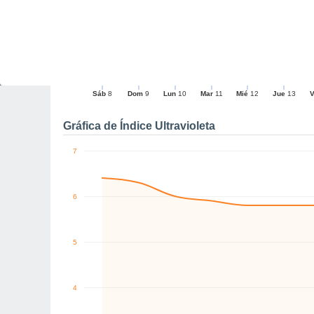
16
15
12
12
10
E
E
N
N
E
E
km/h
Sáb
8
Dom
9
Lun
10
Mar
11
Mié
12
Jue
13
V
Rachas máximas de vien
Gráfica de Índice Ultravioleta
7
6
5
4