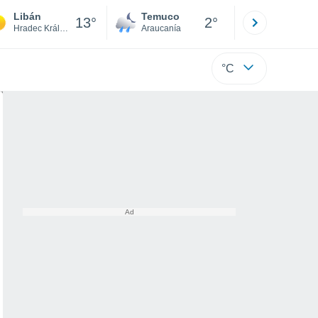
Libán
Temuco
Osorno
13°
2°
Hradec Králové
Araucanía
Los Lagos
°C