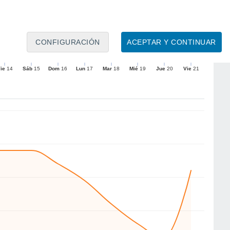
16
15
11
11
10
CONFIGURACIÓN
ACEPTAR Y CONTINUAR
E
E
E
N
NW
SW
SW
N
ie
14
Sáb
15
Dom
16
Lun
17
Mar
18
Mié
19
Jue
20
Vie
21
to
Velocidad media del viento