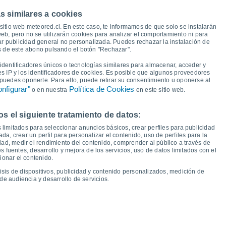
a y punto de rocío para los próximos 14 días
s similares a cookies
sitio web meteored.cl. En este caso, te informamos de que solo se instalarán
36°
35°
eb, pero no se utilizarán cookies para analizar el comportamiento ni para
32°
32°
31°
ar publicidad general no personalizada. Puedes rechazar la instalación de
és de este abono pulsando el botón "Rechazar".
27°
27°
24°
dentificadores únicos o tecnologías similares para almacenar, acceder y
19°
es IP y los identificadores de cookies. Es posible que algunos proveedores
18°
17°
17°
16°
e puedes oponerte. Para ello, puede retirar su consentimiento u oponerse al
15°
15°
nfigurar"
Política de Cookies
12°
o en nuestra
en este sitio web.
 el siguiente tratamiento de datos:
 limitados para seleccionar anuncios básicos, crear perfiles para publicidad
ada, crear un perfil para personalizar el contenido, uso de perfiles para la
ie
14
Sáb
15
Dom
16
Lun
17
Mar
18
Mié
19
Jue
20
Vie
21
dad, medir el rendimiento del contenido, comprender al público a través de
 fuentes, desarrollo y mejora de los servicios, uso de datos limitados con el
emperatura Mínima
Punto de rocío
ionar el contenido.
isis de dispositivos, publicidad y contenido personalizados, medición de
de audiencia y desarrollo de servicios.
idad para los próximos 14 días
100