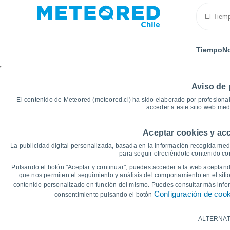
Tiempo
No
Aviso de 
El contenido de Meteored (meteored.cl) ha sido elaborado por profesional
acceder a este sitio web med
Aceptar cookies y acc
Inicio
República Checa
Región de Hradec Králové
La publicidad digital personalizada, basada en la información recogida medi
para seguir ofreciéndote contenido con
Gráficas del tiempo de
Pulsando el botón "Aceptar y continuar", puedes acceder a la web aceptando
que nos permiten el seguimiento y análisis del comportamiento en el sitio
Checa)
contenido personalizado en función del mismo. Puedes consultar más inf
Configuración de coo
consentimiento pulsando el botón
14 días
7 días
ALTERNAT
Gráfica de Temperatura