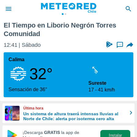
egrón Torres Comunidad
El Tiempo en Liborio Negrón Torres
privacidad
Comunidad
o de
eteored.cl)
12:41
Sábado
...
borado por
es para
Calima
ue la
 que se
32°
e calidad.
eder a este
Sureste
ediante las
Sensación de 36°
opciones:
17
41 km/h
ookies y
e forma
Última hora
Un sistema de altura traerá intensas lluvias al
Norte de Chile: alerta por isoterma cero alta
d digital
ada, basada
¡Descarga
GRATIS
la app de
mación
Instalar