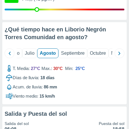
 seleccionar
o.
calización
precisa e
ión mediante
¿Qué tiempo hace en Liborio Negrón
Torres Comunidad en
agosto
?
, publicidad
dos,
yo
Junio
Julio
Agosto
Septiembre
Octubre
Noviemb
 publicidad
,
ón de
T. Media:
27°C
Max.:
30°C
Min:
25°C
 desarrollo
s.
Días de lluvia:
18
días
tros 1199
Acum. de lluvia:
86 mm
ios
Viento medio:
15 km/h
Salida y Puesta del sol
Salida del sol
Puesta del sol