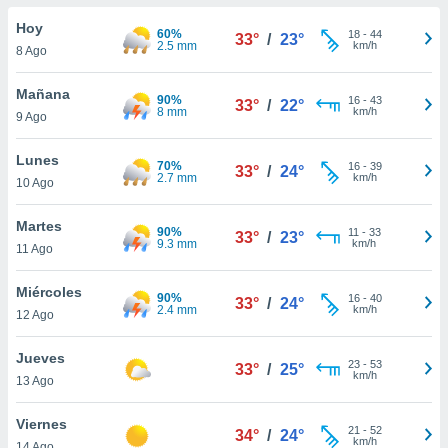
do en
Hoy
60%
18
-
44
33°
/
23°
 mismo.
2.5 mm
km/h
8 Ago
sultar más
 en nuestra
Mañana
90%
16
-
43
 Cookies
y
33°
/
22°
8 mm
km/h
9 Ago
ualquier
ento
Lunes
70%
16
-
39
33°
/
24°
 botón
2.7 mm
km/h
10 Ago
ación de
kies
Martes
90%
11
-
33
 disponible
33°
/
23°
9.3 mm
km/h
11 Ago
e nuestra
.
Miércoles
90%
16
-
40
33°
/
24°
2.4 mm
km/h
IVAMENTE,
12 Ago
Jueves
23
-
53
33°
/
25°
as
km/h
13 Ago
 a cookies
 no aceptar
Viernes
21
-
52
34°
/
24°
ón de
km/h
14 Ago