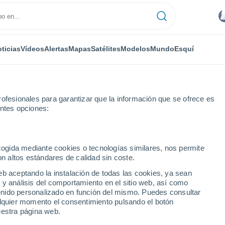
ticias
Vídeos
Alertas
Mapas
Satélites
Modelos
Mundo
Esquí
ofesionales para garantizar que la información que se ofrece es
entes opciones:
a
ecogida mediante cookies o tecnologías similares, nos permite
on altos estándares de calidad sin coste.
K
eb aceptando la instalación de todas las cookies, ya sean
 y análisis del comportamiento en el sitio web, así como
...
ntenido personalizado en función del mismo. Puedes consultar
alquier momento el consentimiento pulsando el botón
Por hora
uestra página web.
Intervalos nubosos en las
próximas horas