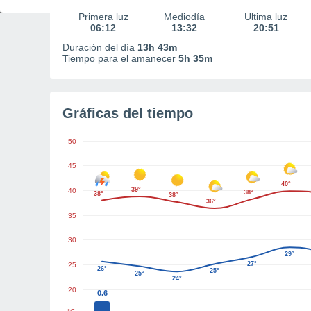
Primera luz
Mediodía
Última luz
06:12
13:32
20:51
Duración del día
13h 43m
Tiempo para el amanecer
5h 35m
Gráficas del tiempo
50
45
40°
39°
40
38°
38°
38°
36°
35
30
29°
27°
25
26°
25°
25°
24°
20
0.6