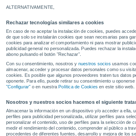
29°
ALTERNATIVAMENTE,
Rechazar tecnologías similares a cookies
Menguant
En caso de no aceptar la instalación de cookies, puedes accede
Iluminada
Sensación de 29°
de que solo se instalarán cookies que sean necesarias para garan
cookies para analizar el comportamiento ni para mostrar publici
publicidad general no personalizada. Puedes rechazar la instala
abono pulsando el botón "Rechazar".
Última hora
La nieve sorprenderá al valle de Chile centro-
Con su consentimiento, nosotros y
nuestros socios
usamos cooki
este fin de semana
almacenar, acceder y procesar datos personales como su visita e
cookies. Es posible que algunos proveedores traten tus datos pe
Tiempo 1 - 7 días
Actualidad
Mapa de nubosidad
oponerte. Para ello, puede retirar su consentimiento u oponerse
"Configurar"
o en nuestra
Política de Cookies
en este sitio web.
Nosotros y nuestros socios hacemos el siguiente trata
Mañana
Domingo
Hoy
Almacenar la información en un dispositivo y/o acceder a ella, 
8 Ago
9 Ago
7 Ago
perfiles para publicidad personalizada, utilizar perfiles para sele
personalizar el contenido, uso de perfiles para la selección de c
medir el rendimiento del contenido, comprender al público a tra
procedentes de diferentes fuentes, desarrollo y mejora de los se
50%