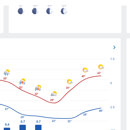
17
18
19
20
7.5
42°
40°
39°
5
35°
35°
32°
29°
2.5
27°
26°
24°
23°
21°
0.7
0.7
21°
0.4