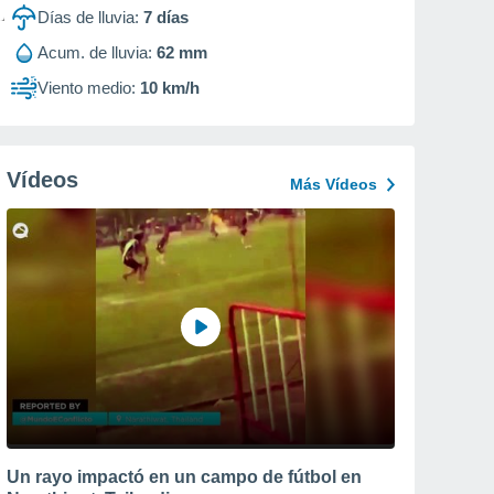
Días de lluvia:
7
días
Acum. de lluvia:
62 mm
Viento medio:
10 km/h
Vídeos
Más Vídeos
Un rayo impactó en un campo de fútbol en