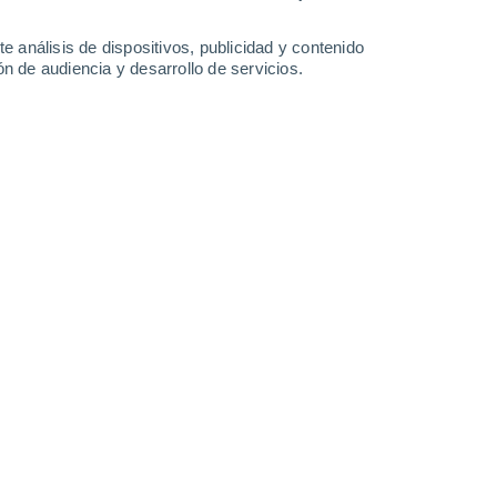
0.4 mm
36°
/
25°
38°
/
27°
40°
/
29°
39°
/
27°
e análisis de dispositivos, publicidad y contenido
n de audiencia y desarrollo de servicios.
-
41
km/h
19
-
39
km/h
20
-
42
km/h
16
-
39
km/h
 agosto
Sur
0 Bajo
14
-
24 km/h
FPS:
no
Sur
0 Bajo
12
-
24 km/h
FPS:
no
Sur
0 Bajo
13
-
22 km/h
FPS:
no
Sur
0 Bajo
14
-
26 km/h
FPS:
no