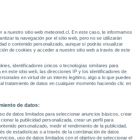
Aviso de nivel amarillo
Alerta moderada por altas
temperaturas en Lima hoy
e
r a nuestro sitio web meteored.cl. En este caso, te informamos
:
32%
tizar la navegación por el sitio web, pero no se utilizarán
dad o contenido personalizado, aunque sí podrás visualizar
ción de cookies y acceder a nuestro sitio web a través de este
sur
es, identificadores únicos o tecnologías similares para
n este sitio web, las direcciones IP y los identificadores de
rsonales en virtud de un interés legítimo, algo a lo que puedes
Satélites
Modelos
 al tratamiento de datos en cualquier momento haciendo clic en
miento de datos:
Lunes
Martes
Miércoles
Jueves
uso de datos limitados para seleccionar anuncios básicos, crear
10 Ago
11 Ago
12 Ago
13 Ago
ccionar la publicidad personalizada, crear un perfil para
ontenido personalizado, medir el rendimiento de la publicidad,
vés de estadísticas o a través de la combinación de datos
rvicios, uso de datos limitados con el objetivo de seleccionar el
50%