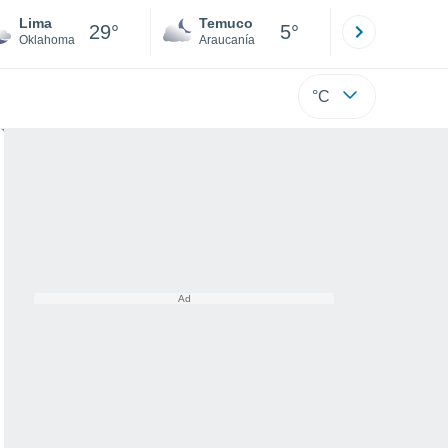
Lima
Temuco
Osorno
29°
5°
Oklahoma
Araucanía
Los Lagos
°C