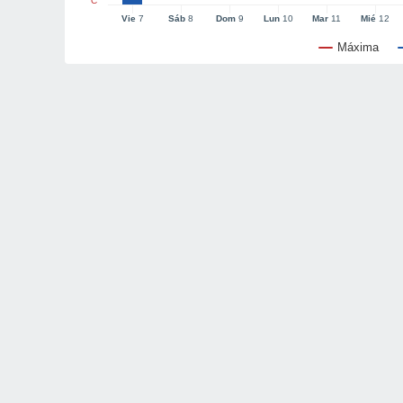
°C
Vie
7
Sáb
8
Dom
9
Lun
10
Mar
11
Mié
12
Máxima