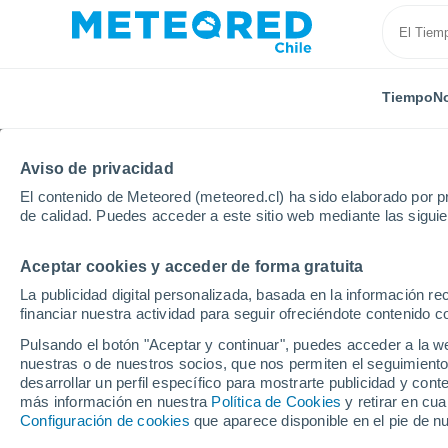
Tiempo
No
Aviso de privacidad
El contenido de Meteored (meteored.cl) ha sido elaborado por pr
de calidad. Puedes acceder a este sitio web mediante las sigui
Aceptar cookies y acceder de forma gratuita
Inicio
Estados Unidos
Estado de Oklahoma
Lim
La publicidad digital personalizada, basada en la información r
financiar nuestra actividad para seguir ofreciéndote contenido c
El Tiempo en Lima - O
Pulsando el botón "Aceptar y continuar", puedes acceder a la w
nuestras o de nuestros socios, que nos permiten el seguimiento
00:37
Viernes
desarrollar un perfil específico para mostrarte publicidad y co
más información en nuestra
Política de Cookies
y retirar en cu
Configuración de cookies
que aparece disponible en el pie de n
Nubes y claros