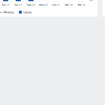
mm
Jue
13
Vie
14
Sáb
15
Dom
16
Lun
17
Mar
18
Mié
19
Mínima
Lluvia