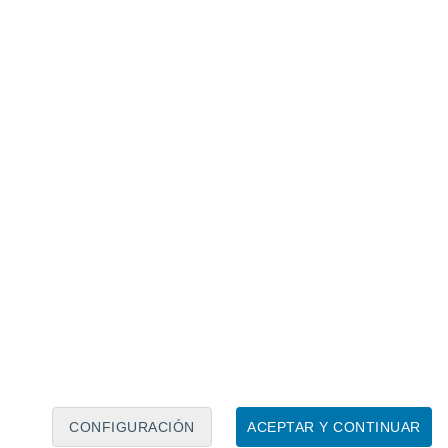
Calendario lunar
Lun
Mar
Mié
Jue
Vie
Sáb
Dom
7
8
9
10
11
12
13
14
15
16
CONFIGURACIÓN
ACEPTAR Y CONTINUAR