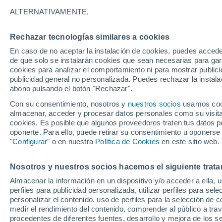
3°
ALTERNATIVAMENTE,
Rechazar tecnologías similares a cookies
Suroeste
En caso de no aceptar la instalación de cookies, puedes accede
Sensación de -2°
30
-
47 km
de que solo se instalarán cookies que sean necesarias para garan
cookies para analizar el comportamiento ni para mostrar publici
publicidad general no personalizada. Puedes rechazar la instala
abono pulsando el botón "Rechazar".
Predicción
ECMWF actualiza su pronóstico para Chile:
Con su consentimiento, nosotros y
nuestros socios
usamos cooki
agosto, septiembre y octubre mantendrían u
almacenar, acceder y procesar datos personales como su visita e
señal favorable para las lluvias
cookies. Es posible que algunos proveedores traten tus datos pe
Tiempo 1 - 7 días
Actualidad
Mapa de lluvia
Satél
oponerte. Para ello, puede retirar su consentimiento u oponerse
"Configurar"
o en nuestra
Política de Cookies
en este sitio web.
Nosotros y nuestros socios hacemos el siguiente trata
Mañana
Sábado
D
Hoy
Almacenar la información en un dispositivo y/o acceder a ella, 
7 Ago
8 Ago
6 Ago
perfiles para publicidad personalizada, utilizar perfiles para sele
personalizar el contenido, uso de perfiles para la selección de c
medir el rendimiento del contenido, comprender al público a tra
procedentes de diferentes fuentes, desarrollo y mejora de los se
30%
90%