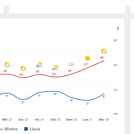
60
20°
17°
40
14°
14°
14°
13°
12°
20
6°
5°
5°
5°
3°
2°
2°
mm
Mié
12
Jue
13
Vie
14
Sáb
15
Dom
16
Lun
17
Mar
18
Mínima
Lluvia