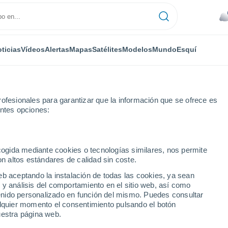
ticias
Vídeos
Alertas
Mapas
Satélites
Modelos
Mundo
Esquí
ofesionales para garantizar que la información que se ofrece es
entes opciones:
Mahuida
ecogida mediante cookies o tecnologías similares, nos permite
on altos estándares de calidad sin coste.
huida
eb aceptando la instalación de todas las cookies, ya sean
 y análisis del comportamiento en el sitio web, así como
...
ntenido personalizado en función del mismo. Puedes consultar
alquier momento el consentimiento pulsando el botón
Por hora
uestra página web.
Cielos nubosos en las próximas
horas