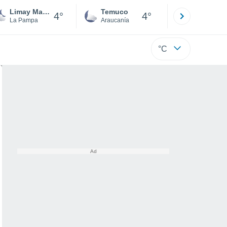
Limay Mahuida
Temuco
Osorno
4°
4°
La Pampa
Araucanía
Los Lagos
°C