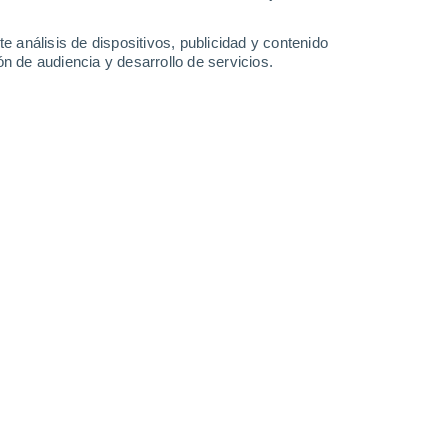
9°
/
0°
11°
/
1°
14°
/
3°
14°
/
5°
e análisis de dispositivos, publicidad y contenido
n de audiencia y desarrollo de servicios.
-
32
km/h
32
-
52
km/h
28
-
45
km/h
19
-
37
km/h
 6 de agosto
Suroeste
0 Bajo
30
-
47 km/h
FPS:
no
uboso
Suroeste
0 Bajo
31
-
49 km/h
FPS:
no
Suroeste
0 Bajo
27
-
46 km/h
FPS:
no
Suroeste
0 Bajo
29
-
43 km/h
FPS:
no