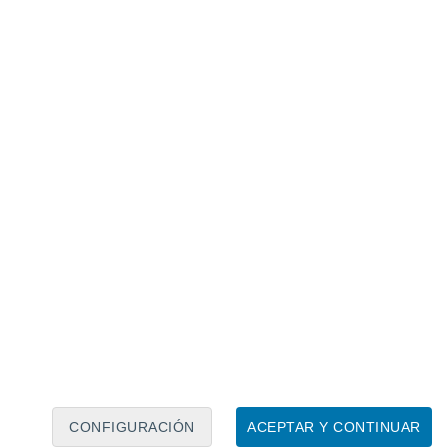
Calendario lunar
Lun
Mar
Mié
Jue
Vie
Sáb
Dom
6
7
8
9
10
11
12
13
14
15
16
17
18
19
CONFIGURACIÓN
ACEPTAR Y CONTINUAR