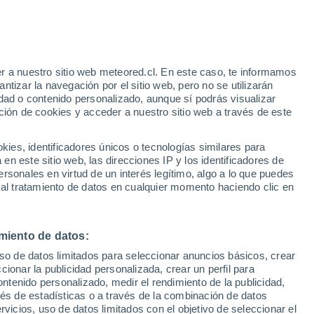
Aviso de nivel amarillo
Alerta moderada por tormenta en
Limay Mahuida hoy
r a nuestro sitio web meteored.cl. En este caso, te informamos
/h
tizar la navegación por el sitio web, pero no se utilizarán
dad o contenido personalizado, aunque sí podrás visualizar
ción de cookies y acceder a nuestro sitio web a través de este
es, identificadores únicos o tecnologías similares para
na
n este sitio web, las direcciones IP y los identificadores de
rsonales en virtud de un interés legítimo, algo a lo que puedes
ites
Modelos
 al tratamiento de datos en cualquier momento haciendo clic en
miento de datos:
omingo
Lunes
Martes
Miércoles
uso de datos limitados para seleccionar anuncios básicos, crear
9 Ago
10 Ago
11 Ago
12 Ago
ccionar la publicidad personalizada, crear un perfil para
ontenido personalizado, medir el rendimiento de la publicidad,
vés de estadísticas o a través de la combinación de datos
rvicios, uso de datos limitados con el objetivo de seleccionar el