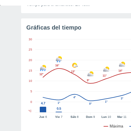
Tiempo para el amanecer
1h 48m
Gráficas del tiempo
30
25
20
16°
15
14°
13°
12°
11°
9°
10
5
4°
3°
0
1°
4.7
1°
0°
0.5
°C
Jue
6
Vie
7
Sáb
8
Dom
9
Lun
10
Mar
11
Máxima