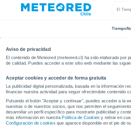
Tiempo
No
Aviso de privacidad
El contenido de Meteored (meteored.cl) ha sido elaborado por pr
de calidad. Puedes acceder a este sitio web mediante las sigui
Aceptar cookies y acceder de forma gratuita
Inicio
Argentina
Provincia de La Pampa
Limay 
La publicidad digital personalizada, basada en la información r
financiar nuestra actividad para seguir ofreciéndote contenido c
El Tiempo en Limay Ma
Pulsando el botón "Aceptar y continuar", puedes acceder a la w
nuestras o de nuestros socios, que nos permiten el seguimiento
06:04
Jueves
desarrollar un perfil específico para mostrarte publicidad y co
más información en nuestra
Política de Cookies
y retirar en cu
Configuración de cookies
que aparece disponible en el pie de n
Cubierto