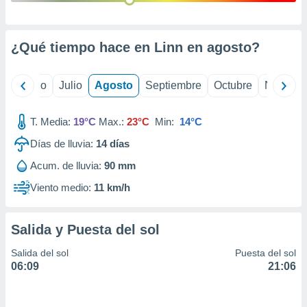
 seleccionar
o.
calización
¿Qué tiempo hace en Linn en
agosto
?
precisa e
ión mediante
yo
Junio
Julio
Agosto
Septiembre
Octubre
Noviemb
, publicidad
dos,
T. Media:
19°C
Max.:
23°C
Min:
14°C
 publicidad
,
Días de lluvia:
14
días
ón de
Acum. de lluvia:
90 mm
 desarrollo
s.
Viento medio:
11 km/h
tros 1199
ios
Salida y Puesta del sol
Salida del sol
Puesta del sol
06:09
21:06