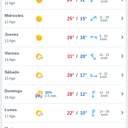
km/h
11 Ago
do en
 mismo.
Miércoles
11
-
29
sultar más
25°
/
15°
km/h
12 Ago
 en nuestra
 Cookies
y
Jueves
ualquier
9
-
23
29°
/
16°
km/h
13 Ago
ento
 botón
Viernes
10
-
31
31°
/
20°
ación de
km/h
14 Ago
kies
 disponible
Sábado
e nuestra
9
-
32
29°
/
17°
km/h
.
15 Ago
IVAMENTE,
Domingo
30%
10
-
33
28°
/
12°
0.5 mm
km/h
16 Ago
as
Lunes
 a cookies
14
-
39
22°
/
10°
km/h
17 Ago
 no aceptar
ón de