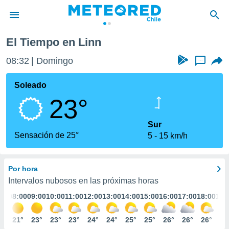
El Tiempo en Linn
privacidad
08:32
Domingo
...
o de
eteored.cl)
borado por
Soleado
es para
23°
ue la
 que se
e calidad.
Sur
eder a este
Sensación de 25°
5
15 km/h
ediante las
opciones:
Por hora
ookies y
e forma
Intervalos nubosos en las próximas horas
:00
08:00
09:00
10:00
11:00
12:00
13:00
14:00
15:00
16:00
17:00
18:00
19:
d digital
ada, basada
9°
21°
23°
23°
23°
24°
24°
25°
25°
26°
26°
26°
25
mación