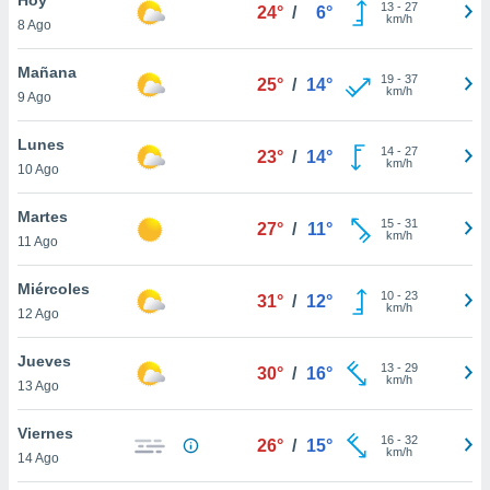
13
-
27
24°
/
6°
km/h
8 Ago
do en
 mismo.
sultar más
Mañana
19
-
37
25°
/
14°
 en nuestra
km/h
9 Ago
 Cookies
y
ualquier
Lunes
14
-
27
23°
/
14°
km/h
10 Ago
ento
 botón
ación de
Martes
15
-
31
27°
/
11°
kies
km/h
11 Ago
 disponible
e nuestra
Miércoles
10
-
23
.
31°
/
12°
km/h
12 Ago
IVAMENTE,
Jueves
13
-
29
30°
/
16°
km/h
13 Ago
as
 a cookies
Viernes
16
-
32
26°
/
15°
km/h
 no aceptar
14 Ago
ón de