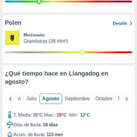
 seleccionar
o.
calización
precisa e
Polen
Detalle
ión mediante
Moderado
, publicidad
Gramíneas (38 #/m³)
dos,
 publicidad
,
ón de
¿Qué tiempo hace en Llangadog en
 desarrollo
s.
agosto
?
tros 1199
ios
yo
Junio
Julio
Agosto
Septiembre
Octubre
Noviemb
T. Media:
15°C
Max.:
18°C
Min:
12°C
Días de lluvia:
18
días
Acum. de lluvia:
113 mm