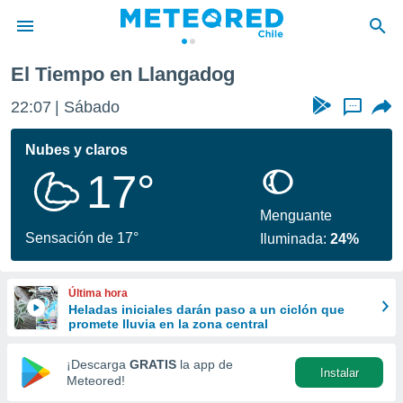
El Tiempo en Llangadog
privacidad
22:07
Sábado
...
o de
eteored.cl)
borado por
Nubes y claros
es para
17°
ue la
 que se
e calidad.
Menguante
eder a este
Sensación de 17°
Iluminada:
24%
ediante las
opciones:
Última hora
ookies y
Heladas iniciales darán paso a un ciclón que
e forma
promete lluvia en la zona central
d digital
¡Descarga
GRATIS
la app de
Instalar
ada, basada
Meteored!
mación