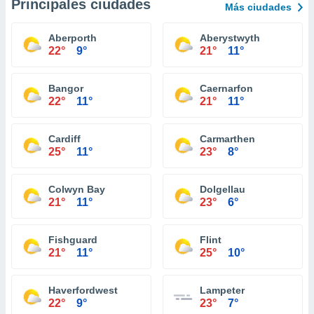
Principales ciudades
Más ciudades
Aberporth
Aberystwyth
22°
9°
21°
11°
Bangor
Caernarfon
22°
11°
21°
11°
Cardiff
Carmarthen
25°
11°
23°
8°
Colwyn Bay
Dolgellau
21°
11°
23°
6°
Fishguard
Flint
21°
11°
25°
10°
Haverfordwest
Lampeter
22°
9°
23°
7°