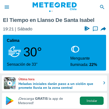
ta Isabel
El Tiempo en Llanso De Santa Isabel
privacidad
19:21
Sábado
...
o de
eteored.cl)
borado por
Calima
es para
30°
ue la
 que se
e calidad.
Menguante
eder a este
Sensación de 33°
Iluminada:
22%
ediante las
opciones:
Última hora
ookies y
Heladas iniciales darán paso a un ciclón que
e forma
promete lluvia en la zona central
d digital
¡Descarga
GRATIS
la app de
Instalar
ada, basada
Meteored!
mación