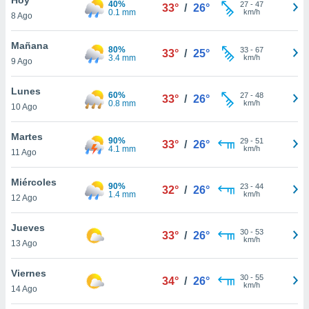
40%
27
-
47
33°
/
26°
0.1 mm
km/h
8 Ago
do en
 mismo.
sultar más
Mañana
80%
33
-
67
33°
/
25°
 en nuestra
3.4 mm
km/h
9 Ago
 Cookies
y
ualquier
Lunes
60%
27
-
48
33°
/
26°
0.8 mm
km/h
10 Ago
ento
 botón
ación de
Martes
90%
29
-
51
33°
/
26°
kies
4.1 mm
km/h
11 Ago
 disponible
e nuestra
Miércoles
90%
23
-
44
.
32°
/
26°
1.4 mm
km/h
12 Ago
IVAMENTE,
Jueves
30
-
53
33°
/
26°
km/h
13 Ago
as
 a cookies
Viernes
30
-
55
34°
/
26°
km/h
 no aceptar
14 Ago
ón de