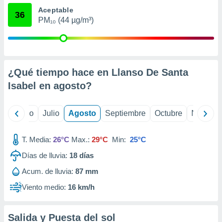
 seleccionar
Aceptable
o.
36
PM₁₀ (44 µg/m³)
calización
precisa e
ión mediante
, publicidad
¿Qué tiempo hace en Llanso De Santa
dos,
Isabel en
agosto
?
 publicidad
,
ón de
yo
Junio
Julio
Agosto
Septiembre
Octubre
Noviemb
 desarrollo
s.
T. Media:
26°C
Max.:
29°C
Min:
25°C
tros 1199
ios
Días de lluvia:
18
días
Acum. de lluvia:
87 mm
Viento medio:
16 km/h
Salida y Puesta del sol