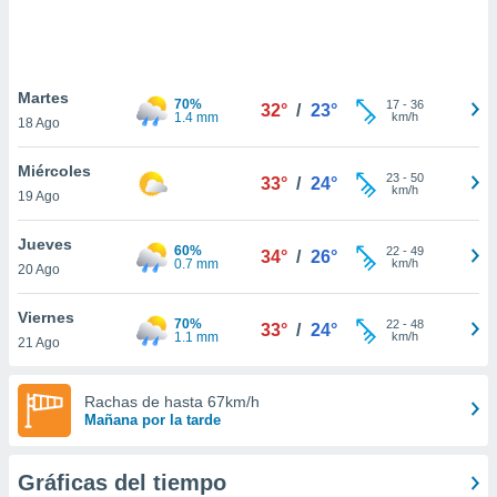
 botón
.
nto,
Martes
70%
17
-
36
32°
/
23°
1.4 mm
km/h
18 Ago
cios
kies,
Miércoles
ores únicos
23
-
50
33°
/
24°
km/h
19 Ago
as similares
nar,
rocesar
Jueves
60%
22
-
49
34°
/
26°
onales como
0.7 mm
km/h
20 Ago
 este sitio
recciones IP
Viernes
ficadores de
70%
22
-
48
33°
/
24°
1.1 mm
km/h
21 Ago
 posible
s
 traten tus
Rachas de hasta 67km/h
nales en
Mañana por la tarde
 interés
go a lo que
nerte. Para
Gráficas del tiempo
retirar su