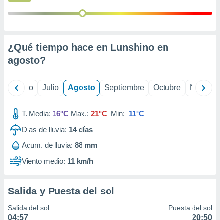
 seleccionar
o.
calización
precisa e
ión mediante
¿Qué tiempo hace en Lunshino en
agosto
?
, publicidad
dos,
yo
Junio
Julio
Agosto
Septiembre
Octubre
Noviemb
 publicidad
,
ón de
T. Media:
16°C
Max.:
21°C
Min:
11°C
 desarrollo
s.
Días de lluvia:
14
días
tros 1199
Acum. de lluvia:
88 mm
ios
Viento medio:
11 km/h
Salida y Puesta del sol
Salida del sol
Puesta del sol
04:57
20:50