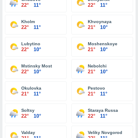
22°
11°
22°
11°
Kholm
Khvoynaya
22°
11°
21°
10°
Lubytino
Moshenskoye
22°
10°
21°
10°
Mstinsky Most
Nebolchi
22°
10°
21°
10°
Okulovka
Pestovo
21°
11°
21°
11°
Soltsy
Staraya Russa
22°
10°
22°
11°
Valday
Veliky Novgorod