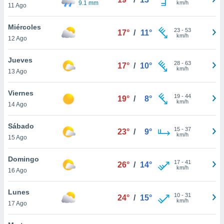
9.1 mm
km/h
11 Ago
do en
 mismo.
Miércoles
23
-
53
sultar más
17°
/
11°
km/h
12 Ago
 en nuestra
 Cookies
y
Jueves
ualquier
28
-
63
17°
/
10°
km/h
13 Ago
ento
 botón
Viernes
19
-
44
19°
/
8°
ación de
km/h
14 Ago
kies
 disponible
Sábado
e nuestra
15
-
37
23°
/
9°
km/h
.
15 Ago
IVAMENTE,
Domingo
17
-
41
26°
/
14°
km/h
16 Ago
as
Lunes
 a cookies
10
-
31
24°
/
15°
km/h
17 Ago
 no aceptar
ón de