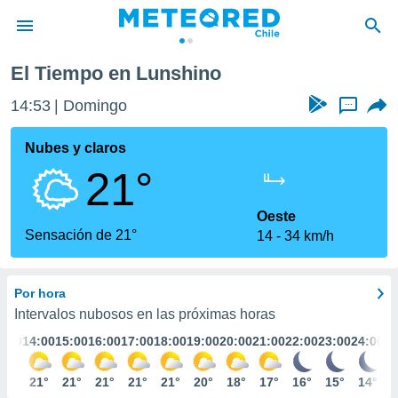
El Tiempo en Lunshino
privacidad
14:53
Domingo
...
o de
eteored.cl)
borado por
Nubes y claros
es para
21°
ue la
 que se
e calidad.
Oeste
eder a este
Sensación de 21°
14
34 km/h
ediante las
opciones:
Por hora
ookies y
e forma
Intervalos nubosos en las próximas horas
3:00
14:00
15:00
16:00
17:00
18:00
19:00
20:00
21:00
22:00
23:00
24:00
d digital
ada, basada
20°
21°
21°
21°
21°
21°
20°
18°
17°
16°
15°
14°
mación