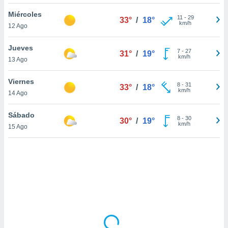
uedes
uestro sitio
Miércoles
11
-
29
33°
/
18°
ed.cl. En
km/h
12 Ago
te
 de que
Jueves
talarán
7
-
27
31°
/
19°
km/h
13 Ago
e sean
para
a
Viernes
8
-
31
33°
/
18°
por el sitio
km/h
14 Ago
o se
cookies para
Sábado
8
-
30
30°
/
19°
km/h
15 Ago
nto ni para
licidad o
ado, aunque
sualizar
general no
ada. Puedes
 instalación
y acceder a
io web a
ste abono