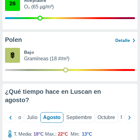
Aceptable
 seleccionar
26
o.
O₃ (65 µg/m³)
calización
precisa e
ión mediante
Polen
, publicidad
Detalle
dos,
Bajo
 publicidad
Gramíneas (18 #/m³)
,
ón de
 desarrollo
s.
¿Qué tiempo hace en Luscan en
tros 1199
ios
agosto
?
yo
Junio
Julio
Agosto
Septiembre
Octubre
Noviemb
T. Media:
18°C
Max.:
22°C
Min:
13°C