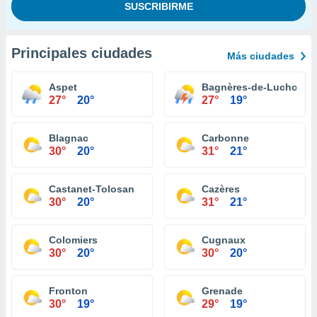
Principales ciudades
Más ciudades
Aspet
Bagnères-de-Luchon
27°
20°
27°
19°
Blagnac
Carbonne
30°
20°
31°
21°
Castanet-Tolosan
Cazères
30°
20°
31°
21°
Colomiers
Cugnaux
30°
20°
30°
20°
Fronton
Grenade
30°
19°
29°
19°