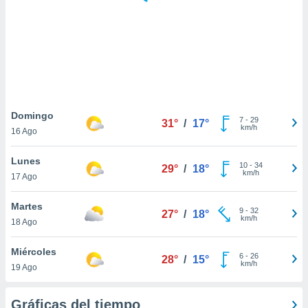
 botón
.
nto,
cios
kies,
ores únicos
Domingo
7
-
29
as similares
31°
/
17°
km/h
16 Ago
nar,
rocesar
Lunes
onales como
10
-
34
29°
/
18°
km/h
 este sitio
17 Ago
recciones IP
ficadores de
Martes
9
-
32
27°
/
18°
 posible
km/h
18 Ago
s
 traten tus
Miércoles
nales en
6
-
26
28°
/
15°
km/h
 interés
19 Ago
go a lo que
nerte. Para
Gráficas del tiempo
retirar su