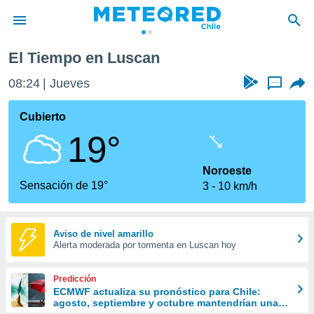
El Tiempo en Luscan
privacidad
08:24
Jueves
...
o de
eteored.cl)
borado por
Cubierto
es para
19°
ue la
 que se
e calidad.
Noroeste
eder a este
Sensación de 19°
3
10 km/h
ediante las
opciones:
ookies y
Aviso de nivel amarillo
Alerta moderada por tormenta en Luscan hoy
e forma
d digital
Predicción
ada, basada
ECMWF actualiza su pronóstico para Chile:
agosto, septiembre y octubre mantendrían una
mación