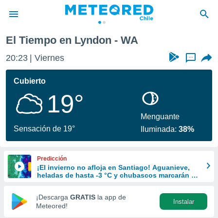
El Tiempo en Lyndon - WA
privacidad
20:23
Viernes
...
o de
eteored.cl)
borado por
Cubierto
es para
19°
ue la
 que se
e calidad.
Menguante
eder a este
Sensación de 19°
Iluminada:
38%
ediante las
opciones:
Predicción
ookies y
¡El invierno no afloja en Santiago! Aguanieve,
e forma
heladas de hasta -3 °C y chubascos marcarán el
fin de semana en la RM
d digital
¡Descarga
GRATIS
la app de
Instalar
ada, basada
Meteored!
mación