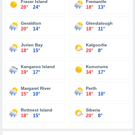
Fraser Island
Fremantle
26°
24°
18°
13°
Geraldton
Glendalough
20°
14°
18°
11°
Jurien Bay
Kalgoorlie
18°
15°
20°
8°
Kangaroo Island
Kununurra
19°
17°
34°
17°
Margaret River
Perth
15°
10°
18°
10°
Rottnest Island
Siberia
18°
15°
20°
8°