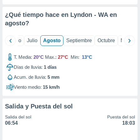
 seleccionar
o.
¿Qué tiempo hace en Lyndon - WA en
calización
precisa e
agosto
?
ión mediante
, publicidad
yo
Junio
Julio
Agosto
Septiembre
Octubre
Noviemb
dos,
T. Media:
20°C
Max.:
27°C
Min:
13°C
 publicidad
,
Días de lluvia:
1
días
ón de
 desarrollo
Acum. de lluvia:
5 mm
s.
Viento medio:
15 km/h
tros 1199
ios
Salida y Puesta del sol
Salida del sol
Puesta del sol
06:54
18:03