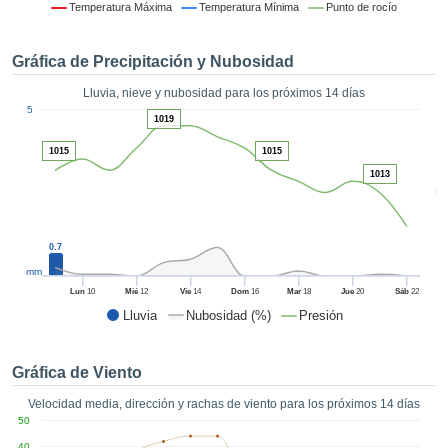
 mediante
Temperatura Máxima
Temperatura Mínima
Punto de rocío
tecnologías
nos permite
Gráfica de Precipitación y Nubosidad
r nuestra
para seguir
Lluvia, nieve y nubosidad para los próximos 14 días
e contenido
1
5
estándares
1019
ACEPTAR
 sin coste.
Y
1015
1015
CONTINUAR
 el botón
1013
continuar",
5
ceder a la
CONFIGURACIÓN
tando la
n de todas
0.7
s, ya sean
mm
de nuestros
Lun
10
Mié
12
Vie
14
Dom
16
Mar
18
Jue
20
Sáb
22
 que nos
Lluvia
Nubosidad (%)
Presión
ten el
 y análisis
tamiento en
Gráfica de Viento
b, así como
r un perfil
Velocidad media, dirección y rachas de viento para los próximos 14 días
ico para
50
ublicidad y
40