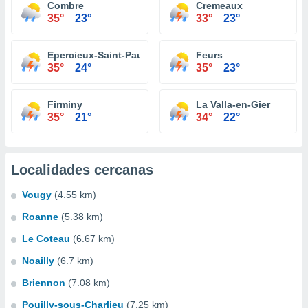
Combre
Cremeaux
35°
23°
33°
23°
Epercieux-Saint-Paul
Feurs
35°
24°
35°
23°
Firminy
La Valla-en-Gier
35°
21°
34°
22°
Localidades cercanas
Vougy
(4.55 km)
Roanne
(5.38 km)
Le Coteau
(6.67 km)
Noailly
(6.7 km)
Briennon
(7.08 km)
Pouilly-sous-Charlieu
(7.25 km)