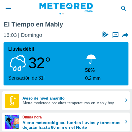
El Tiempo en Mably
privacidad
16:03
Domingo
...
o de
eteored.cl)
borado por
Lluvia débil
es para
32°
ue la
 que se
e calidad.
50%
eder a este
Sensación de 31°
0.2 mm
ediante las
opciones:
ookies y
Aviso de nivel amarillo
Alerta moderada por altas temperaturas en Mably hoy
e forma
d digital
Última hora
ada, basada
Alerta meteorológica: fuertes lluvias y tormentas
dejarán hasta 80 mm en el Norte
mación