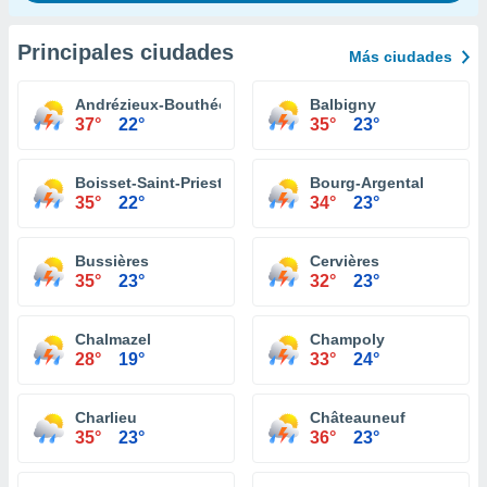
Principales ciudades
Más ciudades
Andrézieux-Bouthéon
Balbigny
37°
22°
35°
23°
Boisset-Saint-Priest
Bourg-Argental
35°
22°
34°
23°
Bussières
Cervières
35°
23°
32°
23°
Chalmazel
Champoly
28°
19°
33°
24°
Charlieu
Châteauneuf
35°
23°
36°
23°