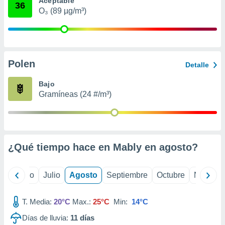
Aceptable
 seleccionar
36
o.
O₃ (89 µg/m³)
calización
precisa e
ión mediante
Polen
, publicidad
Detalle
dos,
Bajo
 publicidad
Gramíneas (24 #/m³)
,
ón de
 desarrollo
s.
¿Qué tiempo hace en Mably en
agosto
?
tros 1199
ios
yo
Junio
Julio
Agosto
Septiembre
Octubre
Noviemb
T. Media:
20°C
Max.:
25°C
Min:
14°C
Días de lluvia:
11
días