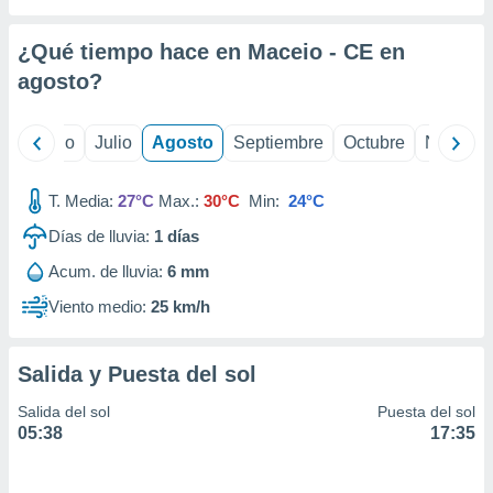
 seleccionar
o.
¿Qué tiempo hace en Maceio - CE en
calización
precisa e
agosto
?
ión mediante
, publicidad
yo
Junio
Julio
Agosto
Septiembre
Octubre
Noviemb
dos,
T. Media:
27°C
Max.:
30°C
Min:
24°C
 publicidad
,
Días de lluvia:
1
días
ón de
 desarrollo
Acum. de lluvia:
6 mm
s.
Viento medio:
25 km/h
tros 1199
ios
Salida y Puesta del sol
Salida del sol
Puesta del sol
05:38
17:35