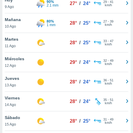
90%
29
-
41
27°
/
24°
2.1 mm
km/h
9 Ago
do en
 mismo.
sultar más
Mañana
80%
27
-
39
28°
/
25°
 en nuestra
1 mm
km/h
10 Ago
 Cookies
y
ualquier
Martes
33
-
47
28°
/
25°
km/h
11 Ago
ento
 botón
ación de
Miércoles
32
-
49
29°
/
24°
kies
km/h
12 Ago
 disponible
e nuestra
Jueves
36
-
51
.
28°
/
24°
km/h
13 Ago
IVAMENTE,
Viernes
35
-
51
28°
/
24°
km/h
14 Ago
as
 a cookies
Sábado
31
-
49
28°
/
25°
km/h
 no aceptar
15 Ago
ón de