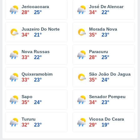
Jericoacoara
José De Alencar
28°
25°
34°
22°
Juazeiro Do Norte
Morada Nova
34°
21°
35°
23°
Nova Russas
Paracuru
33°
22°
28°
25°
Quixeramobim
São João Do Jaguaribe
33°
23°
35°
24°
Sapo
Senador Pompeu
35°
24°
34°
23°
Tururu
Vicosa Do Ceara
32°
23°
29°
19°