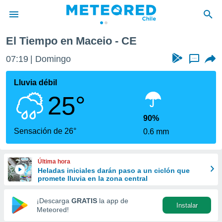
El Tiempo en Maceio - CE
privacidad
07:19
Domingo
...
o de
eteored.cl)
borado por
Lluvia débil
es para
25°
ue la
 que se
e calidad.
90%
eder a este
Sensación de 26°
0.6 mm
ediante las
opciones:
Última hora
ookies y
Heladas iniciales darán paso a un ciclón que
e forma
promete lluvia en la zona central
d digital
¡Descarga
GRATIS
la app de
Instalar
ada, basada
Meteored!
mación