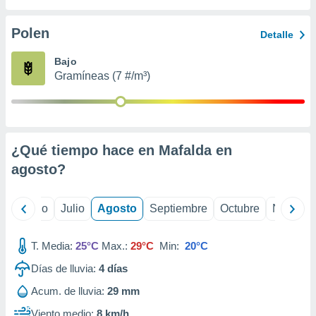
 seleccionar
o.
Polen
Detalle
calización
precisa e
Bajo
ión mediante
Gramíneas (7 #/m³)
, publicidad
dos,
 publicidad
,
¿Qué tiempo hace en Mafalda en
ón de
agosto
?
 desarrollo
s.
tros 1199
yo
Junio
Julio
Agosto
Septiembre
Octubre
Noviemb
ios
T. Media:
25°C
Max.:
29°C
Min:
20°C
Días de lluvia:
4
días
Acum. de lluvia:
29 mm
Viento medio:
8 km/h