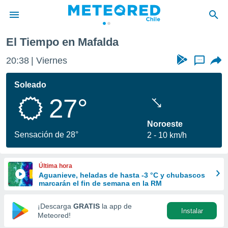
El Tiempo en Mafalda
privacidad
20:38
Viernes
...
o de
eteored.cl)
borado por
Soleado
es para
27°
ue la
 que se
e calidad.
Noroeste
eder a este
Sensación de 28°
2
10 km/h
ediante las
opciones:
Última hora
ookies y
Aguanieve, heladas de hasta -3 °C y chubascos
e forma
marcarán el fin de semana en la RM
d digital
¡Descarga
GRATIS
la app de
Instalar
ada, basada
Meteored!
mación