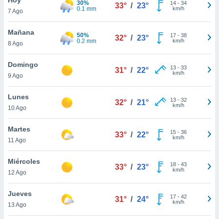
30%
14
-
34
33°
/
23°
0.1 mm
km/h
7 Ago
do en
 mismo.
sultar más
Mañana
50%
17
-
38
32°
/
23°
 en nuestra
0.2 mm
km/h
8 Ago
 Cookies
y
ualquier
Domingo
13
-
33
31°
/
22°
km/h
9 Ago
ento
 botón
ación de
Lunes
13
-
32
32°
/
21°
kies
km/h
10 Ago
 disponible
e nuestra
Martes
15
-
36
.
33°
/
22°
km/h
11 Ago
IVAMENTE,
Miércoles
18
-
43
33°
/
23°
km/h
12 Ago
as
 a cookies
Jueves
17
-
42
31°
/
24°
km/h
 no aceptar
13 Ago
ón de