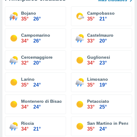
Bojano
Campobasso
35°
26°
35°
21°
Campomarino
Castelmauro
34°
26°
33°
20°
Cercemaggiore
Guglionesi
32°
20°
34°
23°
Larino
Limosano
35°
24°
35°
19°
Montenero di Bisaccia
Petacciato
34°
24°
33°
25°
Riccia
San Martino in Pensilis
34°
21°
35°
24°