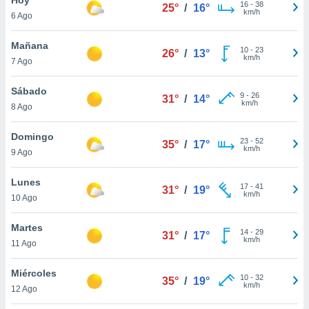
16
-
38
25°
/
16°
km/h
6 Ago
do en
 mismo.
sultar más
Mañana
10
-
23
26°
/
13°
 en nuestra
km/h
7 Ago
 Cookies
y
ualquier
Sábado
9
-
26
31°
/
14°
km/h
8 Ago
ento
 botón
ación de
Domingo
23
-
52
35°
/
17°
kies
km/h
9 Ago
 disponible
e nuestra
Lunes
17
-
41
.
31°
/
19°
km/h
10 Ago
IVAMENTE,
Martes
14
-
29
31°
/
17°
km/h
11 Ago
as
 a cookies
Miércoles
10
-
32
35°
/
19°
km/h
 no aceptar
12 Ago
ón de