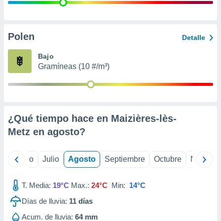
 seleccionar
o.
calización
precisa e
Polen
Detalle
ión mediante
Bajo
, publicidad
Gramíneas (10 #/m³)
dos,
 publicidad
,
ón de
¿Qué tiempo hace en Maizières-lès-
 desarrollo
s.
Metz en
agosto
?
tros 1199
ios
yo
Junio
Julio
Agosto
Septiembre
Octubre
Noviemb
T. Media:
19°C
Max.:
24°C
Min:
14°C
Días de lluvia:
11
días
Acum. de lluvia:
64 mm