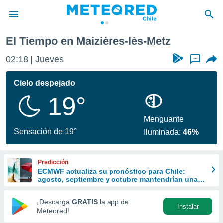
El Tiempo en Maizières-lès-Metz
privacidad
02:18
Jueves
...
o de
eteored.cl)
borado por
Cielo despejado
es para
19°
ue la
 que se
e calidad.
Menguante
eder a este
Sensación de 19°
Iluminada:
46%
ediante las
opciones:
Predicción
ookies y
ECMWF actualiza su pronóstico para Chile:
e forma
agosto, septiembre y octubre mantendrían una
señal favorable para las lluvias
d digital
¡Descarga
GRATIS
la app de
Instalar
ada, basada
Meteored!
mación