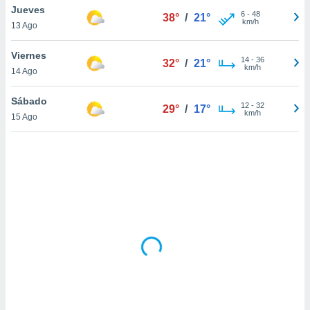
uedes
Jueves
6
-
48
38°
/
21°
uestro sitio
km/h
13 Ago
ed.cl. En
te
Viernes
 de que
14
-
36
32°
/
21°
km/h
talarán
14 Ago
e sean
para
Sábado
12
-
32
29°
/
17°
a
km/h
15 Ago
por el sitio
o se
cookies para
nto ni para
licidad o
ado, aunque
sualizar
general no
ada. Puedes
 instalación
y acceder a
io web a
ste abono