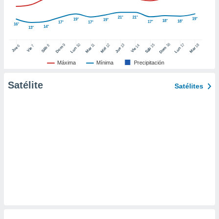
ento u
21°
21°
19°
19°
19°
18°
18°
17°
17°
17°
 de datos
16°
14°
13°
er momento
ic en
16
10
17
9
15
18
11
12
13
14
8
6
7
Dom
Sáb
Dom
Jue
Vie
Lun
Mar
Lun
Sáb
Mar
Mié
Jue
Vie
o en
Máxima
Mínima
Precipitación
 Cookies
en
eb.
Satélite
Satélites
y
socios
el
to de
la
 en un
 y/o acceder
 de datos
ara
 anuncios
ar perfiles