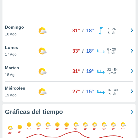
 botón
.
nto,
Domingo
7
-
26
31°
/
18°
km/h
16 Ago
cios
kies,
Lunes
ores únicos
6
-
20
33°
/
18°
km/h
17 Ago
as similares
nar,
rocesar
Martes
23
-
54
31°
/
19°
onales como
km/h
18 Ago
 este sitio
recciones IP
Miércoles
ficadores de
16
-
40
27°
/
15°
km/h
19 Ago
 posible
s
 traten tus
Gráficas del tiempo
nales en
 interés
go a lo que
31°
35°
31°
31°
35°
38°
32°
29°
31°
33°
31°
nerte. Para
26°
25°
retirar su