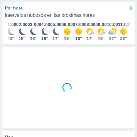
ediante
ecnologías
Por hora
nos permite
Intervalos nubosos en las próximas horas
estra
01:00
02:00
03:00
04:00
05:00
06:00
07:00
08:00
09:00
10:00
11:00
12:
ara seguir
e contenido
stándares
20°
19°
18°
18°
17°
16°
16°
17°
19°
21°
22°
23
ACEPTAR
sin coste.
Y
CONTINUAR
 botón
continuar",
der a la
CONFIGURACIÓN
ndo la
 de todas
, ya sean
de nuestros
 nos
 y análisis
tamiento en
b, así como
un perfil
para
ublicidad y
Hoy