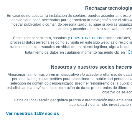
40
36°
Rechazar tecnología
35°
34°
34°
35
34°
33°
En caso de no aceptar la instalación de cookies, puedes acceder a nuestro 
30
cookies que sean necesarias para garantizar la navegación por el sitio w
27°
mostrar publicidad o contenido personalizado, aunque sí podrás visualiz
25°
25°
24°
24°
25
cookies y acceder a nuestro sitio web a trav
23°
20
nuestros socios
Con su consentimiento, nosotros y
usamos cookies, i
procesar datos personales como su visita en este sitio web, las direccion
15
traten tus datos personales en virtud de un interés legítimo, algo a lo qu
"Co
tratamiento de datos en cualquier momento haciendo clic en
10
°C
Nosotros y nuestros socios hacemos
Vie
7
Sáb
8
Dom
9
Lun
10
Mar
11
Mié
12
J
Almacenar la información en un dispositivo y/o acceder a ella, uso de datos
Temperatura Máxima
T
personalizada, utilizar perfiles para seleccionar la publicidad personaliz
selección de contenido personalizado, medir el rendimiento de la publici
estadísticas o a través de la combinación de datos procedentes de diferentes
objetivo de selecc
Gráfica de Precipitación y Nubosidad
Datos de localización geográfica precisa e identificación mediante anál
Lluvia, nieve y nubos
publicidad y contenido, investigación 
5
Ver nuestros 1199 socios
10
1016