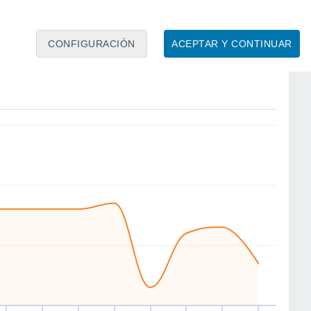
5
CONFIGURACIÓN
ACEPTAR Y CONTINUAR
NE
NE
NE
SW
N
NE
NE
S
ue
13
Vie
14
Sáb
15
Dom
16
Lun
17
Mar
18
Mié
19
Jue
20
to
Velocidad media del viento