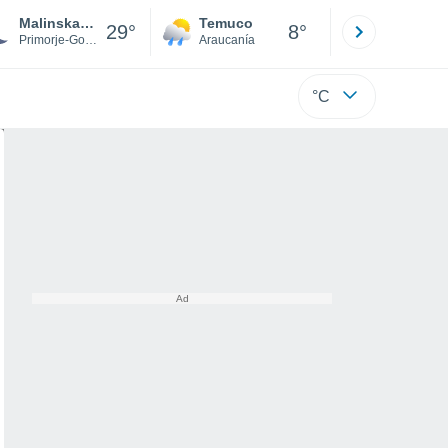
Malinska-Dubasnica
Temuco
Osorno
29°
8°
Primorje-Gorski Kotar
Araucanía
Los Lagos
°C