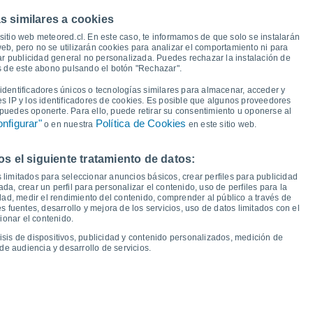
s similares a cookies
35°
34°
33°
33°
32°
sitio web meteored.cl. En este caso, te informamos de que solo se instalarán
31°
30°
30°
eb, pero no se utilizarán cookies para analizar el comportamiento ni para
ar publicidad general no personalizada. Puedes rechazar la instalación de
25°
és de este abono pulsando el botón "Rechazar".
23°
23°
22°
22°
21°
21°
21°
dentificadores únicos o tecnologías similares para almacenar, acceder y
es IP y los identificadores de cookies. Es posible que algunos proveedores
e puedes oponerte. Para ello, puede retirar su consentimiento u oponerse al
nfigurar"
Política de Cookies
o en nuestra
en este sitio web.
 el siguiente tratamiento de datos:
ue
13
Vie
14
Sáb
15
Dom
16
Lun
17
Mar
18
Mié
19
Jue
20
 limitados para seleccionar anuncios básicos, crear perfiles para publicidad
emperatura Mínima
Punto de rocío
ada, crear un perfil para personalizar el contenido, uso de perfiles para la
dad, medir el rendimiento del contenido, comprender al público a través de
 fuentes, desarrollo y mejora de los servicios, uso de datos limitados con el
ionar el contenido.
isis de dispositivos, publicidad y contenido personalizados, medición de
idad para los próximos 14 días
de audiencia y desarrollo de servicios.
100
20
75
1016