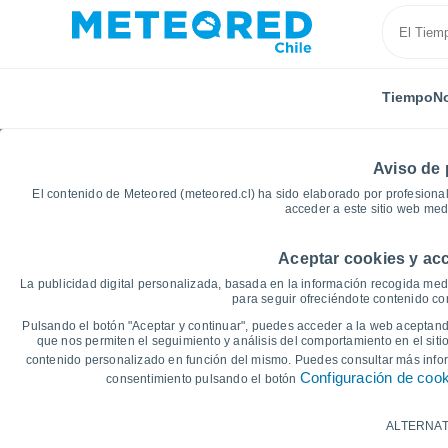
Tiempo
No
Aviso de 
El contenido de Meteored (meteored.cl) ha sido elaborado por profesional
acceder a este sitio web med
Aceptar cookies y acc
Inicio
Croacia
Primorje-Gorski Kotar
Malinska-
La publicidad digital personalizada, basada en la información recogida medi
para seguir ofreciéndote contenido con
Gráficas del tiempo d
Pulsando el botón "Aceptar y continuar", puedes acceder a la web aceptando
que nos permiten el seguimiento y análisis del comportamiento en el sitio
contenido personalizado en función del mismo. Puedes consultar más inf
14 días
7 días
Configuración de coo
consentimiento pulsando el botón
Gráfica de Temperatura
ALTERNAT
Temperatura máxima, temperatura mínim