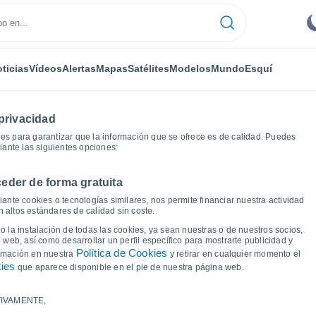
ticias
Vídeos
Alertas
Mapas
Satélites
Modelos
Mundo
Esquí
privacidad
es para garantizar que la información que se ofrece es de calidad. Puedes
iante las siguientes opciones:
eder de forma gratuita
Dubasnica
Gráficas del tiempo
ante cookies o tecnologías similares, nos permite financiar nuestra actividad
 altos estándares de calidad sin coste.
e Malinska-Dubasnica
 la instalación de todas las cookies, ya sean nuestras o de nuestros socios,
 web, así como desarrollar un perfil específico para mostrarte publicidad y
Política de Cookies
ormación en nuestra
y retirar en cualquier momento el
kies
que aparece disponible en el pie de nuestra página web.
IVAMENTE,
a y punto de rocío para los próximos 14 días