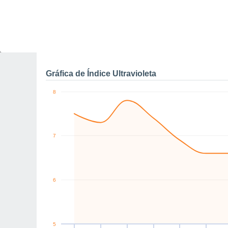
0
km/h
E
E
NE
SW
N
E
Vie
7
Sáb
8
Dom
9
Lun
10
Mar
11
Mié
12
J
Rachas máximas de vien
Gráfica de Índice Ultravioleta
8
7
6
5