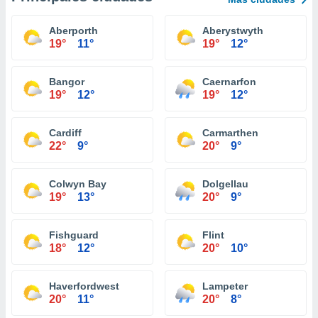
Aberporth
Aberystwyth
19°
11°
19°
12°
Bangor
Caernarfon
19°
12°
19°
12°
Cardiff
Carmarthen
22°
9°
20°
9°
Colwyn Bay
Dolgellau
19°
13°
20°
9°
Fishguard
Flint
18°
12°
20°
10°
Haverfordwest
Lampeter
20°
11°
20°
8°