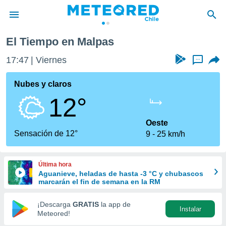
El Tiempo en Malpas
privacidad
17:47
Viernes
...
o de
eteored.cl)
borado por
Nubes y claros
es para
12°
ue la
 que se
e calidad.
Oeste
eder a este
Sensación de 12°
9
25 km/h
ediante las
opciones:
Última hora
ookies y
Aguanieve, heladas de hasta -3 °C y chubascos
e forma
marcarán el fin de semana en la RM
d digital
¡Descarga
GRATIS
la app de
Instalar
ada, basada
Meteored!
mación