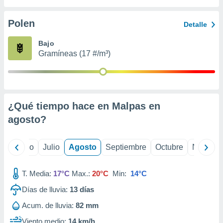
 seleccionar
o.
Polen
Detalle
calización
precisa e
Bajo
ión mediante
Gramíneas (17 #/m³)
, publicidad
dos,
 publicidad
,
¿Qué tiempo hace en Malpas en
ón de
agosto
?
 desarrollo
s.
tros 1199
yo
Junio
Julio
Agosto
Septiembre
Octubre
Noviemb
ios
T. Media:
17°C
Max.:
20°C
Min:
14°C
Días de lluvia:
13
días
Acum. de lluvia:
82 mm
Viento medio:
14 km/h