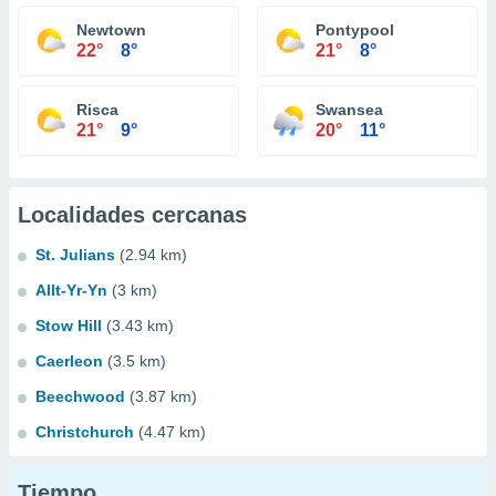
Newtown
Pontypool
22°
8°
21°
8°
Risca
Swansea
21°
9°
20°
11°
Localidades cercanas
St. Julians
(2.94 km)
Allt-Yr-Yn
(3 km)
Stow Hill
(3.43 km)
Caerleon
(3.5 km)
Beechwood
(3.87 km)
Christchurch
(4.47 km)
Tiempo...