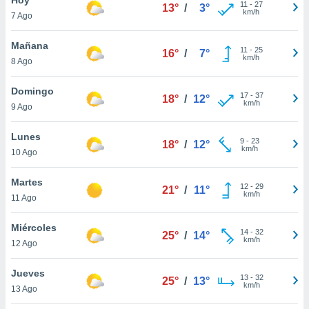
11
-
27
13°
/
3°
km/h
7 Ago
do en
 mismo.
sultar más
Mañana
11
-
25
16°
/
7°
 en nuestra
km/h
8 Ago
 Cookies
y
ualquier
Domingo
17
-
37
18°
/
12°
km/h
9 Ago
ento
 botón
ación de
Lunes
9
-
23
18°
/
12°
kies
km/h
10 Ago
 disponible
e nuestra
Martes
12
-
29
.
21°
/
11°
km/h
11 Ago
IVAMENTE,
Miércoles
14
-
32
25°
/
14°
km/h
12 Ago
as
 a cookies
Jueves
13
-
32
25°
/
13°
km/h
 no aceptar
13 Ago
ón de