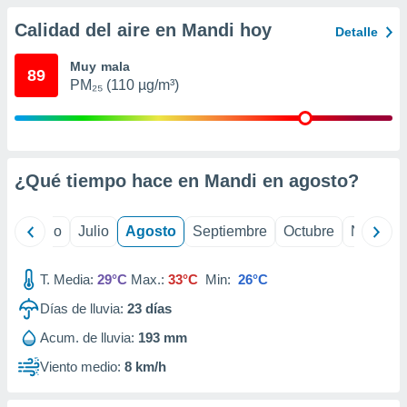
 seleccionar
o.
Calidad del aire en Mandi hoy
Detalle
calización
precisa e
Muy mala
89
ión mediante
PM₂₅ (110 µg/m³)
, publicidad
dos,
 publicidad
¿Qué tiempo hace en Mandi en
agosto
?
,
ón de
 desarrollo
yo
Junio
Julio
Agosto
Septiembre
Octubre
Noviemb
s.
tros 1199
T. Media:
29°C
Max.:
33°C
Min:
26°C
ios
Días de lluvia:
23
días
Acum. de lluvia:
193 mm
Viento medio:
8 km/h