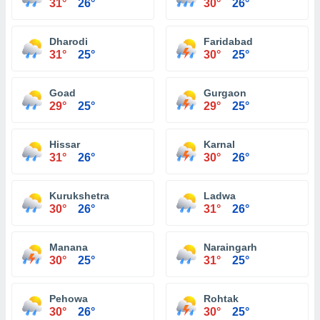
31°
26°
30°
26°
Dharodi
Faridabad
31°
25°
30°
25°
Goad
Gurgaon
29°
25°
29°
25°
Hissar
Karnal
31°
26°
30°
26°
Kurukshetra
Ladwa
30°
26°
31°
26°
Manana
Naraingarh
30°
25°
31°
25°
Pehowa
Rohtak
30°
26°
30°
25°