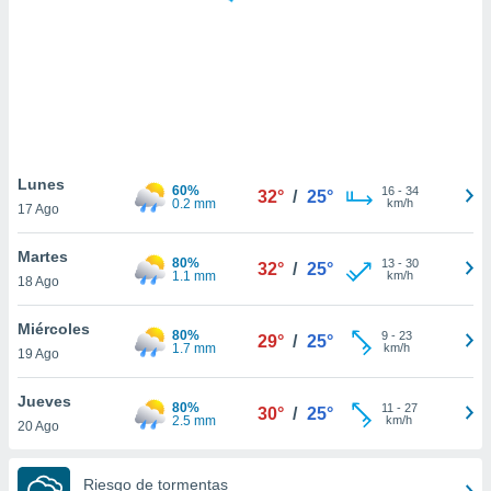
 botón
.
nto,
cios
kies,
ores únicos
Lunes
60%
16
-
34
as similares
32°
/
25°
0.2 mm
km/h
17 Ago
nar,
rocesar
Martes
onales como
80%
13
-
30
32°
/
25°
1.1 mm
km/h
 este sitio
18 Ago
recciones IP
ficadores de
Miércoles
80%
9
-
23
29°
/
25°
 posible
1.7 mm
km/h
19 Ago
s
 traten tus
Jueves
nales en
80%
11
-
27
30°
/
25°
2.5 mm
km/h
 interés
20 Ago
go a lo que
nerte. Para
Riesgo de tormentas
retirar su