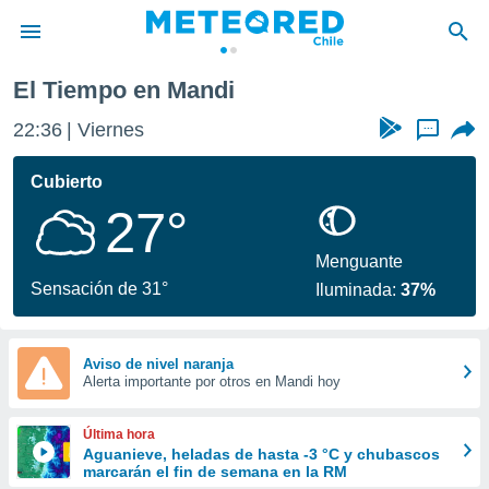
El Tiempo en Mandi
privacidad
22:36
Viernes
...
o de
eteored.cl)
borado por
Cubierto
es para
27°
ue la
 que se
e calidad.
Menguante
eder a este
Sensación de 31°
Iluminada:
37%
ediante las
opciones:
ookies y
Aviso de nivel naranja
Alerta importante por otros en Mandi hoy
e forma
d digital
Última hora
ada, basada
Aguanieve, heladas de hasta -3 °C y chubascos
marcarán el fin de semana en la RM
mación