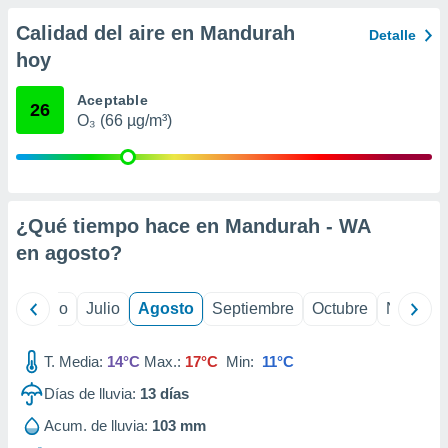
 seleccionar
o.
Calidad del aire en Mandurah
Detalle
calización
hoy
precisa e
ión mediante
Aceptable
26
O₃ (66 µg/m³)
, publicidad
dos,
 publicidad
,
ón de
¿Qué tiempo hace en Mandurah - WA
 desarrollo
en
agosto
?
s.
tros 1199
yo
Junio
Julio
Agosto
Septiembre
Octubre
Noviemb
ios
T. Media:
14°C
Max.:
17°C
Min:
11°C
Días de lluvia:
13
días
Acum. de lluvia:
103 mm