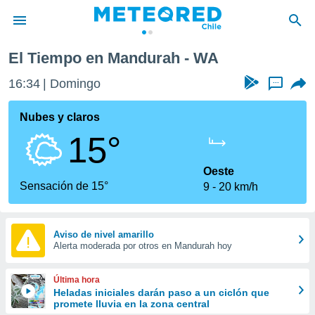
El Tiempo en Mandurah - WA
privacidad
16:34
Domingo
...
o de
eteored.cl)
borado por
Nubes y claros
es para
15°
ue la
 que se
e calidad.
Oeste
eder a este
Sensación de 15°
9
20 km/h
ediante las
opciones:
ookies y
Aviso de nivel amarillo
Alerta moderada por otros en Mandurah hoy
e forma
d digital
Última hora
ada, basada
Heladas iniciales darán paso a un ciclón que
promete lluvia en la zona central
mación