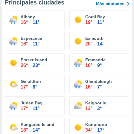
Principales ciudades
Más ciudades
Albany
Coral Bay
16°
11°
19°
11°
Esperance
Exmouth
16°
11°
20°
14°
Fraser Island
Fremantle
26°
23°
16°
9°
Geraldton
Glendalough
17°
8°
16°
7°
Jurien Bay
Kalgoorlie
17°
11°
13°
3°
Kangaroo Island
Kununurra
18°
14°
34°
17°