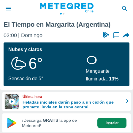
El Tiempo en Margarita (Argentina)
privacidad
02:00
Domingo
...
o de
eteored.cl)
borado por
Nubes y claros
es para
6°
ue la
 que se
e calidad.
Menguante
eder a este
Sensación de 5°
Iluminada:
13%
ediante las
opciones:
Última hora
ookies y
Heladas iniciales darán paso a un ciclón que
e forma
promete lluvia en la zona central
d digital
¡Descarga
GRATIS
la app de
Instalar
ada, basada
Meteored!
mación