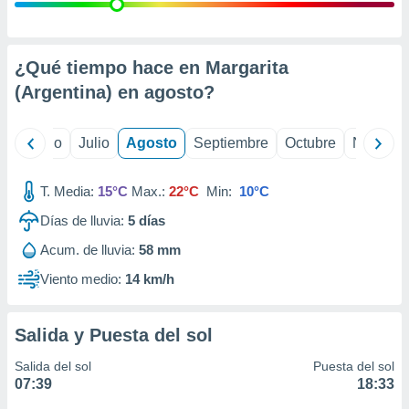
 seleccionar
o.
calización
precisa e
¿Qué tiempo hace en Margarita
ión mediante
(Argentina) en
agosto
?
, publicidad
yo
Junio
Julio
Agosto
Septiembre
Octubre
Noviemb
dos,
 publicidad
,
T. Media:
15°C
Max.:
22°C
Min:
10°C
ón de
Días de lluvia:
5
días
 desarrollo
s.
Acum. de lluvia:
58 mm
tros 1199
Viento medio:
14 km/h
ios
Salida y Puesta del sol
Salida del sol
Puesta del sol
07:39
18:33