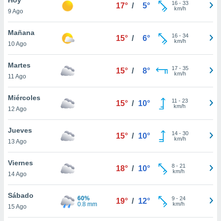
16
-
33
17°
/
5°
km/h
9 Ago
do en
 mismo.
sultar más
Mañana
16
-
34
15°
/
6°
 en nuestra
km/h
10 Ago
 Cookies
y
ualquier
Martes
17
-
35
15°
/
8°
km/h
11 Ago
ento
 botón
ación de
Miércoles
11
-
23
15°
/
10°
kies
km/h
12 Ago
 disponible
e nuestra
Jueves
14
-
30
.
15°
/
10°
km/h
13 Ago
IVAMENTE,
Viernes
8
-
21
18°
/
10°
km/h
14 Ago
as
 a cookies
Sábado
60%
9
-
24
19°
/
12°
0.8 mm
km/h
 no aceptar
15 Ago
ón de