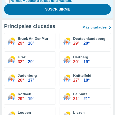
He leído y acepto la política de privacidad.
Principales ciudades
Más ciudades
Bruck An Der Mur
Deutschlandsberg
29°
18°
29°
20°
Graz
Hartberg
32°
20°
30°
19°
Judenburg
Knittelfeld
26°
17°
27°
18°
Köflach
Leibnitz
29°
19°
31°
21°
Leoben
Liezen