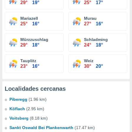
29°
19°
25°
17°
Mariazell
Murau
25°
16°
27°
16°
Mürzzuschlag
Schladming
29°
18°
24°
18°
Tauplitz
Weiz
23°
16°
30°
20°
Localidades cercanas
Piberegg
(1.96 km)
Köflach
(2.95 km)
Voitsberg
(8.18 km)
Sankt Oswald Bei Plankenwarth
(17.47 km)