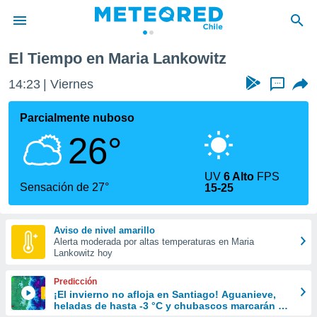
El Tiempo en Maria Lankowitz
privacidad
14:23
Viernes
...
o de
eteored.cl)
borado por
Parcialmente nuboso
es para
26°
ue la
 que se
e calidad.
UV
6 Alto
FPS
eder a este
Sensación de 27°
15-25
ediante las
opciones:
Aviso de nivel amarillo
ookies y
Alerta moderada por altas temperaturas en Maria
e forma
Lankowitz hoy
d digital
Predicción
ada, basada
¡El invierno no afloja en Santiago! Aguanieve,
heladas de hasta -3 °C y chubascos marcarán el
mación