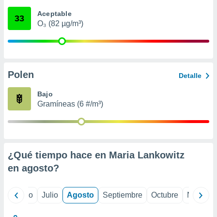
 seleccionar
o.
Aceptable
33
O₃ (82 µg/m³)
calización
precisa e
ión mediante
, publicidad
Polen
Detalle
dos,
 publicidad
Bajo
,
Gramíneas (6 #/m³)
ón de
 desarrollo
s.
tros 1199
ios
¿Qué tiempo hace en Maria Lankowitz
en
agosto
?
yo
Junio
Julio
Agosto
Septiembre
Octubre
Noviemb