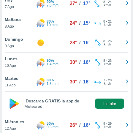
90%
8
-
24
27°
/
17°
7.6 mm
km/h
7 Ago
do en
 mismo.
sultar más
Mañana
80%
8
-
21
24°
/
15°
 en nuestra
10 mm
km/h
8 Ago
 Cookies
y
ualquier
Domingo
8
-
26
28°
/
16°
km/h
9 Ago
ento
 botón
ación de
Lunes
90%
8
-
23
30°
/
16°
kies
1.4 mm
km/h
10 Ago
 disponible
e nuestra
Martes
80%
7
-
28
.
30°
/
16°
1.8 mm
km/h
11 Ago
IVAMENTE,
¡Descarga
GRATIS
la app de
Instalar
Meteored!
as
 a cookies
Miércoles
 no aceptar
50%
9
-
29
26°
/
16°
0.3 mm
km/h
12 Ago
ón de