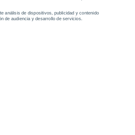
2.7 mm
0.3 mm
1.1 mm
16°
/
11°
18°
/
10°
24°
/
10°
26°
/
14°
e análisis de dispositivos, publicidad y contenido
n de audiencia y desarrollo de servicios.
-
19
km/h
6
-
23
km/h
6
-
24
km/h
7
-
42
km/h
 de agosto
Noroeste
0 Bajo
5
-
28 km/h
FPS:
no
Noroeste
0 Bajo
6
-
30 km/h
FPS:
no
Noroeste
1 Bajo
7
-
33 km/h
FPS:
no
Noroeste
7 Alto
10
-
42 km/h
FPS:
15-25