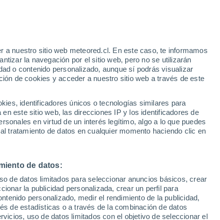
Aviso de nivel amarillo
Alerta moderada por otros en
Maringá hoy
e
r a nuestro sitio web meteored.cl. En este caso, te informamos
:
22%
tizar la navegación por el sitio web, pero no se utilizarán
dad o contenido personalizado, aunque sí podrás visualizar
ción de cookies y acceder a nuestro sitio web a través de este
os
es, identificadores únicos o tecnologías similares para
n este sitio web, las direcciones IP y los identificadores de
rsonales en virtud de un interés legítimo, algo a lo que puedes
Satélites
Modelos
 al tratamiento de datos en cualquier momento haciendo clic en
miento de datos:
Martes
Miércoles
Jueves
Viernes
uso de datos limitados para seleccionar anuncios básicos, crear
11 Ago
12 Ago
13 Ago
14 Ago
ccionar la publicidad personalizada, crear un perfil para
ontenido personalizado, medir el rendimiento de la publicidad,
vés de estadísticas o a través de la combinación de datos
rvicios, uso de datos limitados con el objetivo de seleccionar el
90%
60%
70%