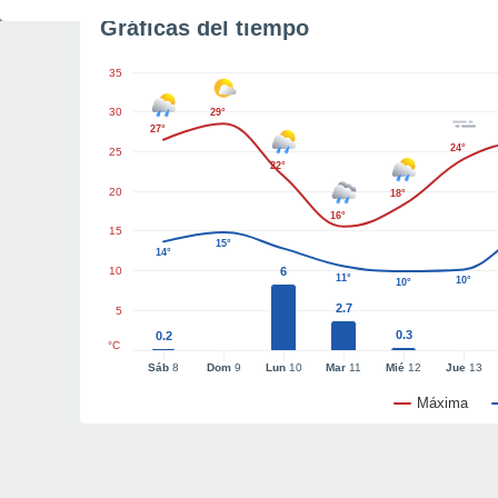
Gráficas del tiempo
35
30
29°
27°
24°
25
22°
20
18°
16°
15
15°
14°
10
6
11°
10°
10°
2.7
5
0.3
0.2
°C
Sáb
8
Dom
9
Lun
10
Mar
11
Mié
12
Jue
13
Máxima