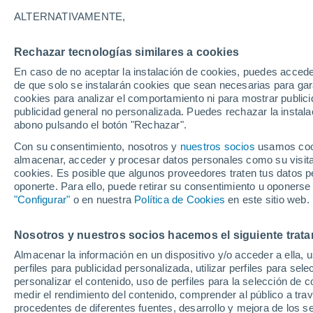
14°
ALTERNATIVAMENTE,
Rechazar tecnologías similares a cookies
Menguant
En caso de no aceptar la instalación de cookies, puedes accede
Iluminada
Sensación de 14°
de que solo se instalarán cookies que sean necesarias para garan
cookies para analizar el comportamiento ni para mostrar publici
publicidad general no personalizada. Puedes rechazar la instala
abono pulsando el botón "Rechazar".
Última hora
Aguanieve, heladas de hasta -3 °C y chubasc
Con su consentimiento, nosotros y
nuestros socios
usamos cooki
marcarán el fin de semana en la RM
almacenar, acceder y procesar datos personales como su visita e
cookies. Es posible que algunos proveedores traten tus datos pe
Tiempo 1 - 7 días
Actualidad
Mapa de nubosidad
oponerte. Para ello, puede retirar su consentimiento u oponerse
"Configurar"
o en nuestra
Política de Cookies
en este sitio web.
Nosotros y nuestros socios hacemos el siguiente trata
Mañana
Lunes
Hoy
Almacenar la información en un dispositivo y/o acceder a ella, 
9 Ago
10 Ago
8 Ago
perfiles para publicidad personalizada, utilizar perfiles para sele
personalizar el contenido, uso de perfiles para la selección de c
medir el rendimiento del contenido, comprender al público a tra
procedentes de diferentes fuentes, desarrollo y mejora de los se
90%
60%