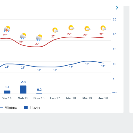
25
27°
20
27°
26°
26°
25°
23°
22°
15
10
15°
14°
14°
14°
14°
13°
13°
5
2.8
1.1
0.2
mm
Vie
14
Sáb
15
Dom
16
Lun
17
Mar
18
Mié
19
Jue
20
Mínima
Lluvia