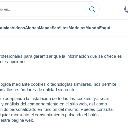
ticias
Vídeos
Alertas
Mapas
Satélites
Modelos
Mundo
Esquí
ofesionales para garantizar que la información que se ofrece es
entes opciones:
ecogida mediante cookies o tecnologías similares, nos permite
on altos estándares de calidad sin coste.
- MG
eb aceptando la instalación de todas las cookies, ya sean
 y análisis del comportamiento en el sitio web, así como
...
ntenido personalizado en función del mismo. Puedes consultar
alquier momento el consentimiento pulsando el botón
Por hora
uestra página web.
Intervalos nubosos en las
próximas horas