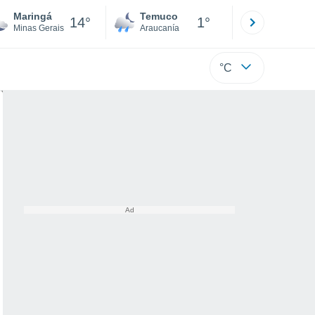
Maringá
Temuco
Osorno
14°
1°
Minas Gerais
Araucanía
Los Lagos
°C