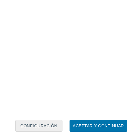
Calendario lunar
Lun
Mar
Mié
Jue
Vie
Sáb
Dom
8
9
10
11
12
13
14
15
16
17
18
19
20
21
CONFIGURACIÓN
ACEPTAR Y CONTINUAR