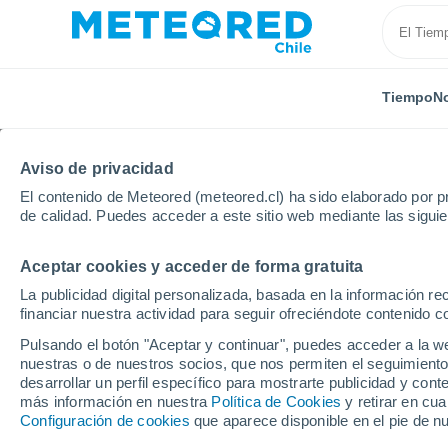
Tiempo
No
Aviso de privacidad
El contenido de Meteored (meteored.cl) ha sido elaborado por pr
de calidad. Puedes acceder a este sitio web mediante las sigui
Aceptar cookies y acceder de forma gratuita
Inicio
Brasil
Minas Gerais
Maringá
La publicidad digital personalizada, basada en la información r
financiar nuestra actividad para seguir ofreciéndote contenido c
El Tiempo en Maringá 
Pulsando el botón "Aceptar y continuar", puedes acceder a la w
nuestras o de nuestros socios, que nos permiten el seguimiento
05:02
Sábado
desarrollar un perfil específico para mostrarte publicidad y co
más información en nuestra
Política de Cookies
y retirar en cu
Configuración de cookies
que aparece disponible en el pie de n
Nubes y claros